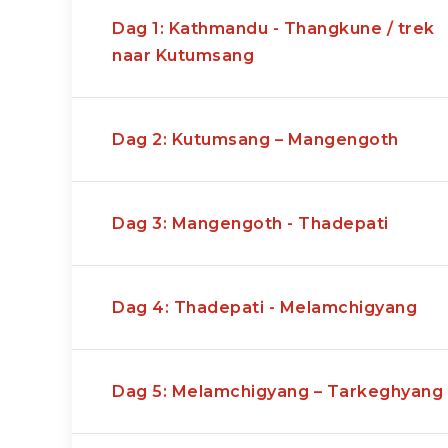
begeleidt door een lokale Engels sprekende 
Dag 1: Kathmandu - Thangkune / trek
wordt voor u gedragen door een porter. U draa
naar Kutumsang
dagrugzak.
Dit is een prachtige route als u naast het wan
dichterbij kennis wilt maken met de lokale Nep
Dag 2: Kutumsang – Mangengoth
uitzichten op enkele van de hoogste bergtopp
Dag 3: Mangengoth - Thadepati
Beste reisperiode: Februari-Juni (voorjaar rodo
September - November
Dag 4: Thadepati - Melamchigyang
Dag 5: Melamchigyang – Tarkeghyang