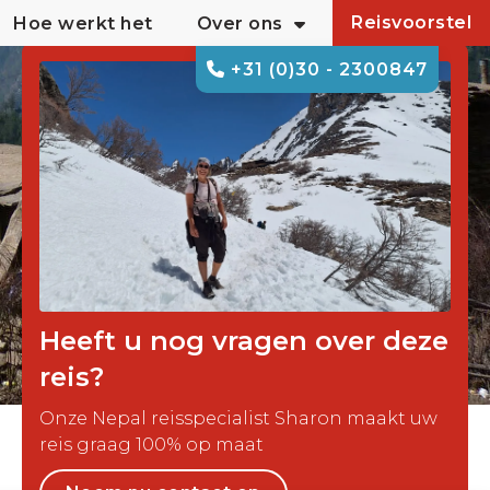
Reisvoorstel
Hoe werkt het
Over ons
+31 (0)30 - 2300847
Heeft u nog vragen over deze
reis?
Onze Nepal reisspecialist Sharon maakt uw
reis graag 100% op maat