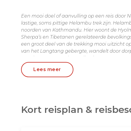
Een mooi doel of aanvulling op een reis door Nepal kan deze niet al te
lastige, soms pittige Helambu trek zijn. Helamb
noorden van Kathmandu. Hier woont de Hyolm
Sherpa’s en Tibetanen gerelateerde bevolkings
een groot deel van de trekking mooi uitzicht
van het Langtang gebergte, wandelt door dorpj
van de verwoestende aardbevingen van 2015.
bouwt men de dorpjes weer op. Onze lokale a
Lees meer
guesthouses weer aardbevingsbestendig op t
Dagelijks wandelt u gemiddeld zo’n 3 à 4 uur. Het trekkingsgebied is
makkelijk bereikbaar vanuit Kathmandu. U ove
comfortabele zogenaamde ‘trekking lodges’, met
Kort reisplan & reisbes
een (warme) douche op de kamer. De maaltijden
reissom. U heeft vaak een rijke keuze aan Nepa
en westerse gerechten. Van Nepalese dal baht 
loempia’s tot momo’s in verschillende soorten