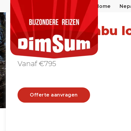
Home
Nep
Nepal Helambu l
trek
Vanaf €795
Offerte aanvragen