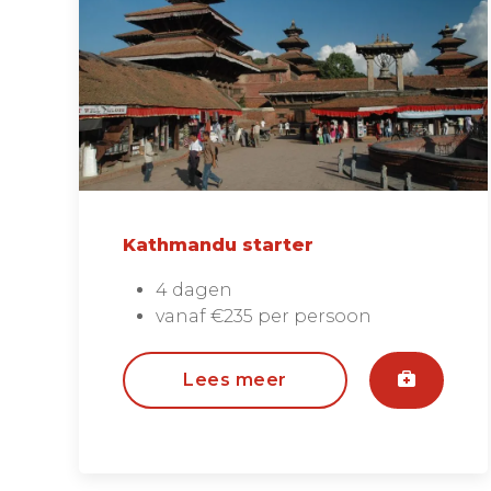
Kathmandu starter
4 dagen
vanaf €235 per persoon
Lees meer