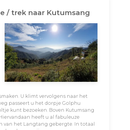
 / trek naar Kutumsang
d smaken. U klimt vervolgens naar het
eg passeert u het dorpje Golphu
oltje kunt bezoeken. Boven Kutumsang
 Hiervandaan heeft u al fabuleuze
 van het Langtang gebergte. In totaal