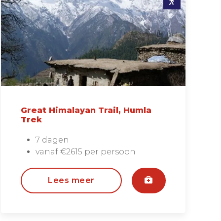
Great Himalayan Trail, Humla
Trek
7 dagen
vanaf €2615 per persoon
Lees meer