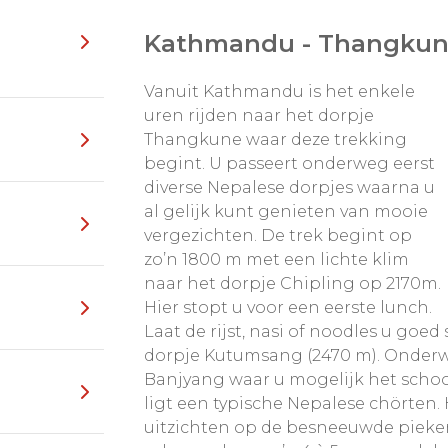
wandelgids; de bagage
gt zelf alleen uw eigen
Kathmandu - Thangkune
Vanuit Kathmandu is het enkele
delen, ook nog van
uren rijden naar het dorpje
alese cultuur. De
Thangkune waar deze trekking
en van Himalaya zijn van
begint. U passeert onderweg eerst
iets verdere afstand, maar nog steeds fantastisch.
diverse Nepalese dorpjes waarna u
al gelijk kunt genieten van mooie
dendrons in bloei) /
vergezichten. De trek begint op
zo’n 1800 m met een lichte klim
naar het dorpje Chipling op 2170m.
Hier stopt u voor een eerste lunch.
Laat de rijst, nasi of noodles u goe
dorpje Kutumsang (2470 m). Onderw
Banjyang waar u mogelijk het scho
ligt een typische Nepalese chörten.
uitzichten op de besneeuwde pieken