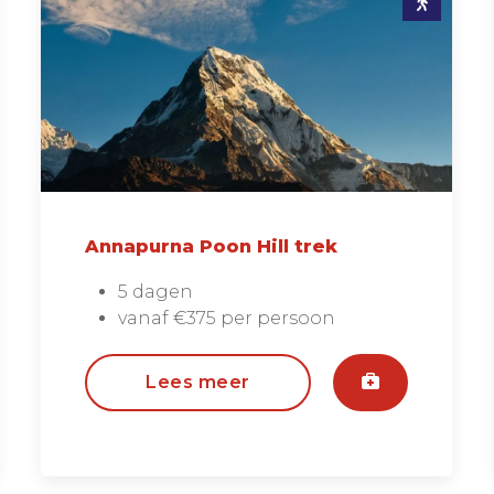
Annapurna Poon Hill trek
5 dagen
vanaf €375 per persoon
Lees meer