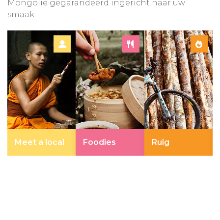
Mongolië gegarandeerd ingericht naar uw
smaak.
Meet a local
Foodies
Ruig