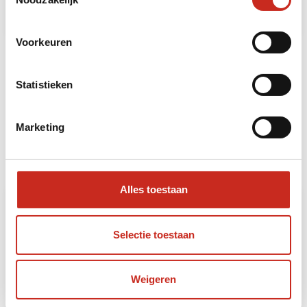
Lees meer
Voorkeuren
Bekijk al onze Mongolië bouwstenen
Statistieken
Marketing
Reissom
Alles toestaan
Wildkamperen in Mongolië
Selectie toestaan
13 DAGEN
Vanaf €2850
Weigeren
Reissom vanaf € 2850,- per persoon, op basis
van een tent in eigen cabine voor 2 personen