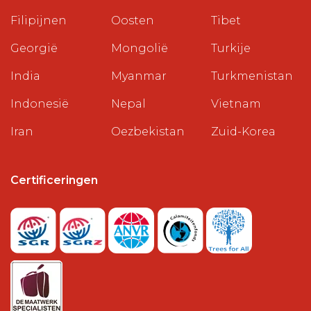
Filipijnen
Oosten
Tibet
Georgië
Mongolië
Turkije
India
Myanmar
Turkmenistan
Indonesië
Nepal
Vietnam
Iran
Oezbekistan
Zuid-Korea
Certificeringen