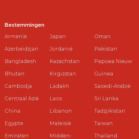
Bestemmingen
Armenië
Japan
Oman
Azerbeidzjan
Jordanië
Pakistan
Bangladesh
Kazachstan
Papoea Nieuw
Bhutan
Kirgizstan
Guinea
Cambodja
Ladakh
Saoedi-Arabië
Centraal Azië
Laos
Sri Lanka
China
Libanon
Tadzjikistan
Egypte
Maleisië
Taiwan
Emiraten
Midden-
Thailand