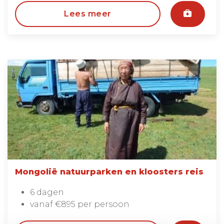
Lees meer
Mongolië natuurparken en kloosters reis
6 dagen
vanaf €895 per persoon