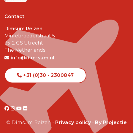
Contact
Dimsum Reizen
Minrebroederstraat 5
3512 GS
Utrecht
The Netherlands
info@dim-sum.nl
+31 (0)30 - 2300847
© Dimsum Reizen -
Privacy policy
-
By Projectie