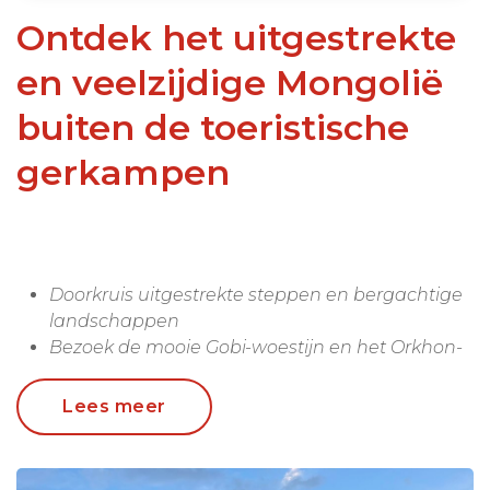
Ontdek het uitgestrekte
en veelzijdige Mongolië
buiten de toeristische
gerkampen
Doorkruis uitgestrekte steppen en bergachtige
landschappen
Bezoek de mooie Gobi-woestijn en het Orkhon-
dal
Kamperen onder de sterren in moderne tent
Lees meer
Kok is mee en roert in de pannen voor de lunch
en het avondeten, jij sprokkelt het hout voor het
kampvuur