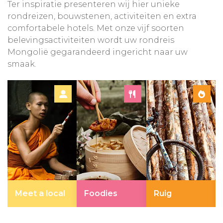
Ter inspiratie presenteren wij hier unieke
rondreizen, bouwstenen, activiteiten en extra
comfortabele hotels. Met onze vijf soorten
belevingsactiviteiten wordt uw rondreis
Mongolië gegarandeerd ingericht naar uw
smaak.
Meet a local
Foodies
Ruig