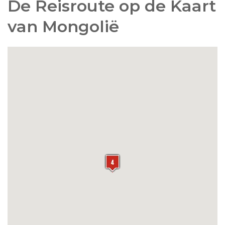
De Reisroute op de Kaart
met slapen in de typische Mongoolse ger.
van Mongolië