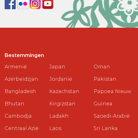
Bestemmingen
Armenië
Japan
Oman
Azerbeidzjan
Jordanië
Pakistan
Bangladesh
Kazachstan
Papoea Nieuw
Bhutan
Kirgizstan
Guinea
Cambodja
Ladakh
Saoedi-Arabië
Centraal Azië
Laos
Sri Lanka