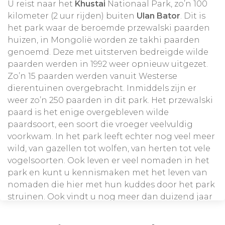
U reist naar het
Khustai
Nationaal Park, zo’n 100
kilometer (2 uur rijden) buiten
Ulan Bator
. Dit is
het park waar de beroemde przewalski paarden
huizen, in Mongolië worden ze takhi paarden
genoemd. Deze met uitsterven bedreigde wilde
paarden werden in 1992 weer opnieuw uitgezet.
Zo’n 15 paarden werden vanuit Westerse
dierentuinen overgebracht. Inmiddels zijn er
weer zo’n 250 paarden in dit park. Het przewalski
paard is het enige overgebleven wilde
paardsoort, een soort die vroeger veelvuldig
voorkwam. In het park leeft echter nog veel meer
wild, van gazellen tot wolfen, van herten tot vele
vogelsoorten. Ook leven er veel nomaden in het
park en kunt u kennismaken met het leven van
nomaden die hier met hun kuddes door het park
struinen. Ook vindt u nog meer dan duizend jaar
oude Turkse grafstenen in het park. U overnacht
hier in een ger-kamp, de eerste kennismaking