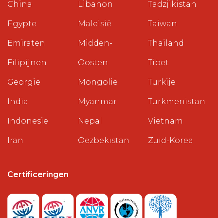
China
Libanon
Tadzjikistan
Egypte
Maleisië
Taiwan
Emiraten
Midden-
Thailand
Filipijnen
Oosten
Tibet
Georgië
Mongolië
Turkije
India
Myanmar
Turkmenistan
Indonesië
Nepal
Vietnam
Iran
Oezbekistan
Zuid-Korea
Certificeringen