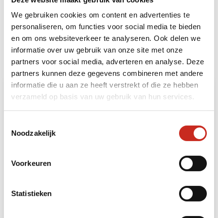
We gebruiken cookies om content en advertenties te
Bouwstenen
personaliseren, om functies voor social media te bieden
en om ons websiteverkeer te analyseren. Ook delen we
Heeft u ruimte voor nog meer beleving? Dan kunt
informatie over uw gebruik van onze site met onze
u uw reis naar Mongolië uitbreiden met de
partners voor social media, adverteren en analyse. Deze
volgende bouwstenen:
partners kunnen deze gegevens combineren met andere
informatie die u aan ze heeft verstrekt of die ze hebben
verzameld op basis van uw gebruik van hun services.
Toestemmingsselectie
Noodzakelijk
Voorkeuren
Mongolië natuurparken en kloosters reis
Statistieken
6 dagen
vanaf €895 per persoon