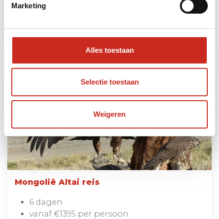
Marketing
Lees meer
Alles toestaan
Selectie toestaan
Weigeren
Mongolië Altai reis
6 dagen
vanaf €1395 per persoon