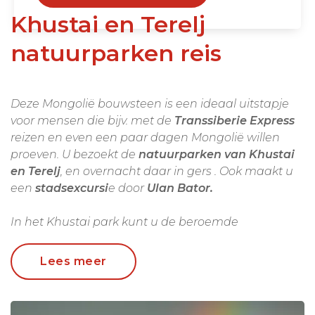
Khustai en Terelj
natuurparken reis
Deze Mongolië bouwsteen is een ideaal uitstapje
voor mensen die bijv. met de
Transsiberie Express
reizen en even een paar dagen Mongolië willen
proeven. U bezoekt de
natuurparken van Khustai
en Terelj
, en overnacht daar in gers . Ook maakt u
een
stadsexcursi
e door
Ulan Bator.
In het Khustai park kunt u de beroemde
p
rezwalski paarde
n zien, maar ook op zoek naar
gazellen, herten en vele vogelsoorten. Het
Terelj
Lees meer
park
ziet er weer heel anders uit qua natuur. In
beide parken kunt u wandelen en paardrijden. Ook
kunt u kennismaken met nomadenfamilies die in