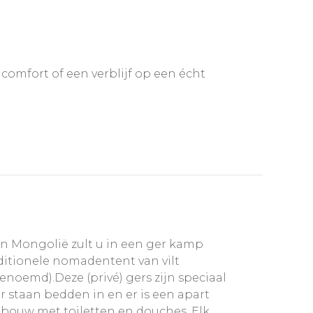
r comfort of een verblijf op een écht
n Mongolië zult u in een ger kamp
aditionele nomadentent van vilt
enoemd).Deze (privé) gers zijn speciaal
Er staan bedden in en er is een apart
bouw met toiletten en douches. Elk