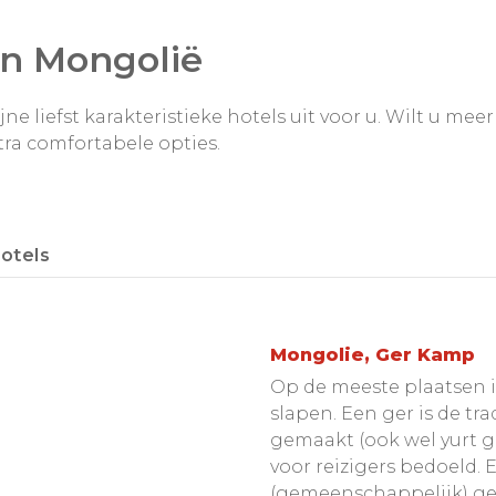
in Mongolië
e liefst karakteristieke hotels uit voor u. Wilt u mee
tra comfortabele opties.
otels
Mongolie, Ger Kamp
Op de meeste plaatsen i
slapen. Een ger is de tr
gemaakt (ook wel yurt g
voor reizigers bedoeld. 
(gemeenschappelijk) ge