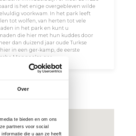
 paard is het enige overgebleven wilde
elvuldig voorkwam. In het park leeft
len tot wolfen, van herten tot vele
maden in het park en kunt u
maden die hier met hun kuddes door
meer dan duizend jaar oude Turkse
 hier in een ger-kamp, de eerste
ische Mongoolse ger.
Over
 media te bieden en om ons
ze partners voor social
nformatie die u aan ze heeft