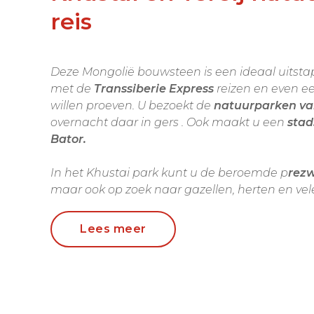
reis
Deze Mongolië bouwsteen is een ideaal uitstapje voor mensen die bijv.
met de
Transsiberie Express
reizen en even e
willen proeven. U bezoekt de
natuurparken van
overnacht daar in gers . Ook maakt u een
stad
Bator.
In het Khustai park kunt u de beroemde p
rezw
maar ook op zoek naar gazellen, herten en vel
park
ziet er weer heel anders uit qua natuur. 
wandelen en paardrijden. Ook kunt u kennis
Lees meer
nomadenfamilies die in het park wonen.