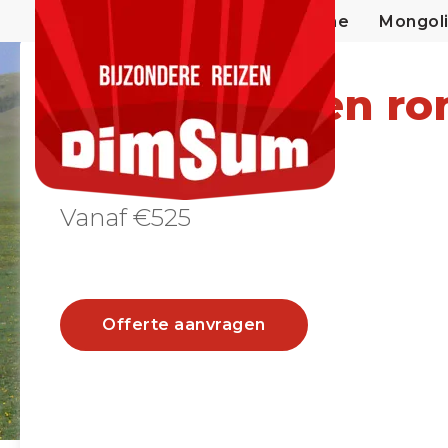
Home
Mongol
Natuurparken ro
Bator reis
Vanaf €525
Offerte aanvragen