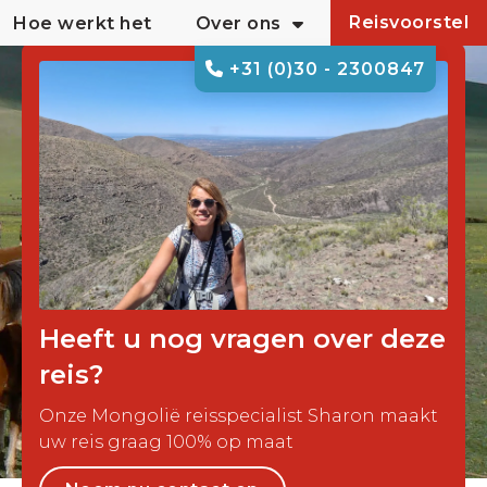
Reisvoorstel
Hoe werkt het
Over ons
+31 (0)30 - 2300847
Heeft u nog vragen over deze
reis?
Onze Mongolië reisspecialist Sharon maakt
uw reis graag 100% op maat