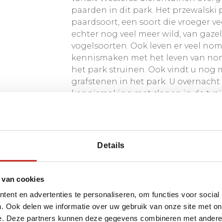
paarden in dit park. Het przewalski
paardsoort, een soort die vroeger ve
echter nog veel meer wild, van gazel
vogelsoorten. Ook leven er veel no
kennismaken met het leven van no
het park struinen. Ook vindt u nog 
grafstenen in het park. U overnacht
kennismaking met slapen in de typ
Details
art van Mongolië
 van cookies
ent en advertenties te personaliseren, om functies voor social
. Ook delen we informatie over uw gebruik van onze site met on
e. Deze partners kunnen deze gegevens combineren met andere i