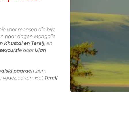
en paar dagen Mongolië
 Khustai en Terelj
, en
sexcursi
e door
Ulan
alski paarde
n zien,
e vogelsoorten. Het
Terelj
In beide parken kunt u
maken met