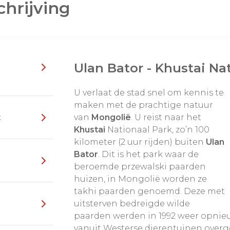
chrijving
Ulan Bator - Khustai Na
U verlaat de stad snel om kennis te
maken met de prachtige natuur
t
van
Mongolië
. U reist naar het
Khustai
Nationaal Park, zo’n 100
kilometer (2 uur rijden) buiten
Ulan
Bator
. Dit is het park waar de
beroemde przewalski paarden
huizen, in Mongolië worden ze
takhi paarden genoemd. Deze met
uitsterven bedreigde wilde
paarden werden in 1992 weer opnieu
vanuit Westerse dierentuinen overge