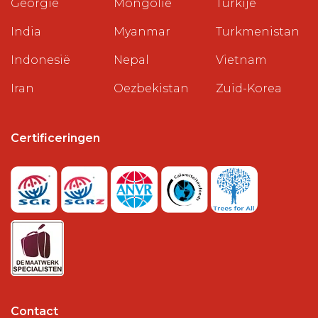
Georgië
Mongolië
Turkije
India
Myanmar
Turkmenistan
Indonesië
Nepal
Vietnam
Iran
Oezbekistan
Zuid-Korea
Certificeringen
Contact