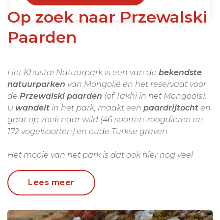
Op zoek naar Przewalski
Paarden
Het Khustai Natuurpark is een van de
bekendste
natuurparken
van Mongolië en het reservaat voor
de
Przewalski paarde
n
(of Takhi in het Mongools).
U
wandelt
in het park, maakt een
paardrijtocht
en
gaat op zoek naar wild (46 soorten zoogdieren en
172 vogelsoorten) en oude Turkse graven.
Het mooie van het park is dat ook hier nog veel
nomaden
leven. U kunt dus uitgebreid kennis
maken met het nomadenleven en ondertussen
Lees meer
genieten van de prachtige natuur. En ook nog eens
cultuur snuiven; want er staan eeuwenoude Turkse
grafstenen. En dat allemaal op anderhalf uur rijden