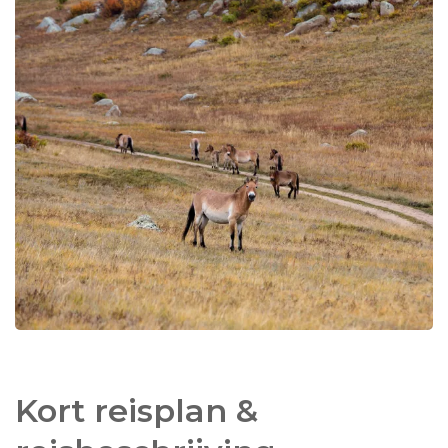
van de hoofdstad.
Het zijn de Nederlanders geweest die hier de
herintroductie van het przewalski paard hebben
mogelijk gemaakt. En nog steeds ondersteunt de
Nederlandse overheid dit park. Het przewalski
paard is het laatste 'echte'
oerpaard,
een paard
waar alle andere paarden van afstammen. Het
was bijna uitgestorven in het wild, maar nu is er
weer een levensvatbare kudde in dit park. In totaal
zijn er zo'n 400 takhi (zoals de Mongolen het paard
noemen) in Mongolië, waarvan 250 in het Khustai
Nationaal Park. De meeste kans om de paarden te
zien is 's ochtends vroeg of 's avonds laat te zien als
de paarden vanaf de bergen naar beneden komen
om te drinken bij de rivier.
Kort reisplan &