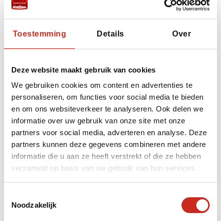
Toestemming
Details
Over
Deze website maakt gebruik van cookies
We gebruiken cookies om content en advertenties te
personaliseren, om functies voor social media te bieden
Mongolië natuurparken en kloosters reis
en om ons websiteverkeer te analyseren. Ook delen we
informatie over uw gebruik van onze site met onze
6 dagen
partners voor social media, adverteren en analyse. Deze
vanaf €895 per persoon
partners kunnen deze gegevens combineren met andere
informatie die u aan ze heeft verstrekt of die ze hebben
Lees meer
verzameld op basis van uw gebruik van hun services.
Toestemmingsselectie
Noodzakelijk