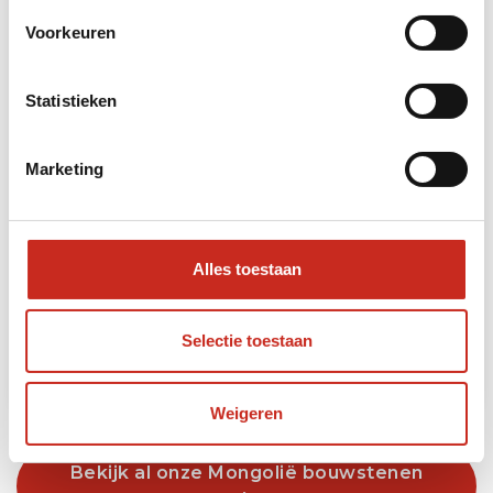
Voorkeuren
Statistieken
Marketing
Mongolië Altai reis
6 dagen
Alles toestaan
vanaf €1395 per persoon
Selectie toestaan
Lees meer
Weigeren
Bekijk al onze Mongolië bouwstenen