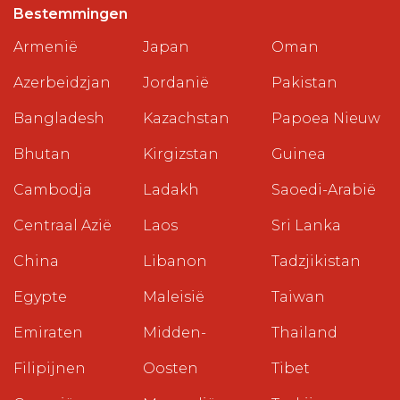
Bestemmingen
Armenië
Japan
Oman
Azerbeidzjan
Jordanië
Pakistan
Bangladesh
Kazachstan
Papoea Nieuw
Bhutan
Kirgizstan
Guinea
Cambodja
Ladakh
Saoedi-Arabië
Centraal Azië
Laos
Sri Lanka
China
Libanon
Tadzjikistan
Egypte
Maleisië
Taiwan
Emiraten
Midden-
Thailand
Filipijnen
Oosten
Tibet