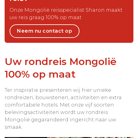
Onze Mongolië reisspecialist Sharon maakt
uw reis graag 100% op maat
Neem nu contact op
Uw rondreis Mongolië
100% op maat
Ter inspiratie presenteren wij hier unieke
rondreizen, bouwstenen, activiteiten en extra
comfortabele hotels. Met onze vijf soorten
belevingsactiviteiten wordt uw rondreis
Mongolië gegarandeerd ingericht naar uw
smaak.