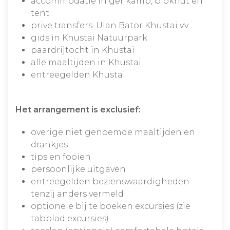
accommodatie in ger kamp, blokhut en
tent
prive transfers: Ulan Bator Khustai v.v.
gids in Khustai Natuurpark
paardrijtocht in Khustai
alle maaltijden in Khustai
entreegelden Khustai
Het arrangement is exclusief:
overige niet genoemde maaltijden en
drankjes
tips en fooien
persoonlijke uitgaven
entreegelden bezienswaardigheden
tenzij anders vermeld
optionele bij te boeken excursies (zie
tabblad excursies)