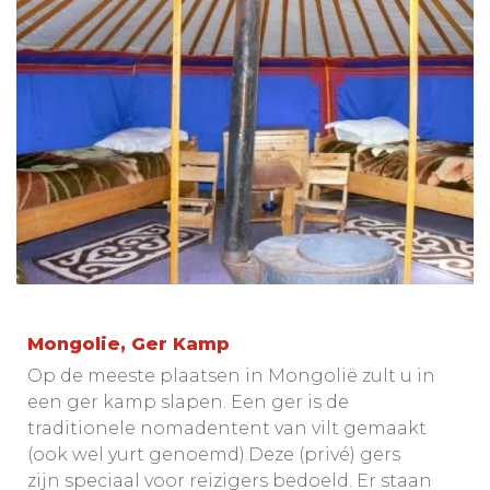
Mongolie, Ger Kamp
Op de meeste plaatsen in Mongolië zult u in
een ger kamp slapen. Een ger is de
traditionele nomadentent van vilt gemaakt
(ook wel yurt genoemd).Deze (privé) gers
zijn speciaal voor reizigers bedoeld. Er staan