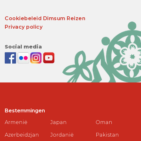
Cookiebeleid Dimsum Reizen
Privacy policy
Social media
Bestemmingen
Armenië
Japan
Oman
Azerbeidzjan
Jordanië
Pakistan