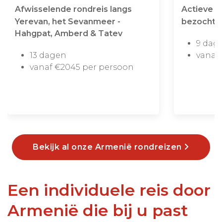
Afwisselende rondreis langs
Actieve r
Yerevan, het Sevanmeer -
bezochte
Hahgpat, Amberd & Tatev
9 dag
13 dagen
vanaf
vanaf €2045 per persoon
Bekijk al onze Armenië rondreizen
Een individuele reis door
Armenië die bij u past