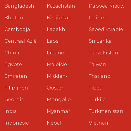
Bangladesh
Kazachstan
Papoea Nieuw
Bhutan
Kirgizstan
Guinea
Cambodja
Ladakh
Saoedi-Arabië
Centraal Azië
Laos
Sri Lanka
China
Libanon
Tadzjikistan
Egypte
Maleisië
Taiwan
Emiraten
Midden-
Thailand
Filipijnen
Oosten
Tibet
Georgië
Mongolië
Turkije
India
Myanmar
Turkmenistan
Indonesië
Nepal
Vietnam