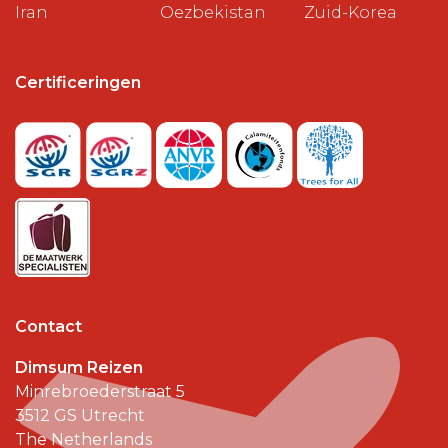
Iran
Oezbekistan
Zuid-Korea
Certificeringen
Contact
Dimsum Reizen
Minrebroederstraat 5
3512 GS
Utrecht
The Netherlands