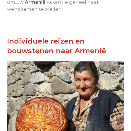
om uw
Armenië
vakantie geheel naar
wens samen te stellen.
Individuele reizen en
bouwstenen naar Armenië