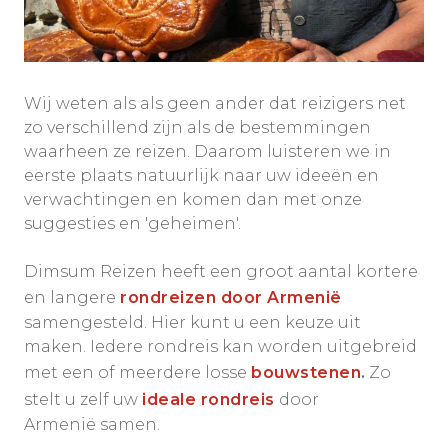
Wij weten als als geen ander dat reizigers net
zo verschillend zijn als de bestemmingen
waarheen ze reizen. Daarom luisteren we in
eerste plaats natuurlijk naar uw ideeën en
verwachtingen en komen dan met onze
suggesties en 'geheimen'.
Dimsum Reizen heeft een groot aantal kortere
en langere
rondreizen door Armenië
samengesteld. Hier kunt u een keuze uit
maken. Iedere rondreis kan worden uitgebreid
met een of meerdere losse
bouwstenen
.
Zo
stelt u zelf uw
ideale rondreis
door
Armenië samen.