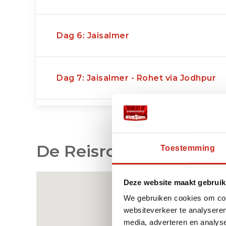
Dag 6: Jaisalmer
Dag 7: Jaisalmer - Rohet via Jodhpur
Dag 8: Rohet
De Reisroute op de Kaa
Toestemming
Dag 9: Rohet – Udaipur via Ranakpur
Deze website maakt gebruik
We gebruiken cookies om cont
Dag 10: Udaipur
websiteverkeer te analyseren
media, adverteren en analys