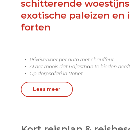
schitterende woestijns
exotische paleizen en
forten
Privévervoer per auto met chauffeur
Al het moois dat Rajasthan te bieden heef
Op dorpsafari in Rohet
Een kameelrit in de woestijn bij Jaisalmer
Tijgers spotten in het Ranthombore NP
Lees meer
Zonsopgang bij de Taj Mahal
De meest tot de verbeelding sprekende regio
Kort reisplan & reisbes
ongetwijfeld Rajasthan.
Schitterende stede