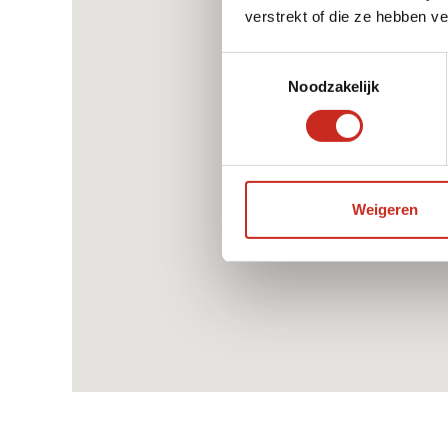
verstrekt of die ze hebben v
Dag 11: Udaipur - Pushkar
Toestemmingsselectie
Noodzakelijk
Dag 12: Pushkar – Jaipur
Weigeren
Dag 13: Jaipur
Dag 14: Jaipur – Ranthombore NP
Dag 15: Ranthombore NP