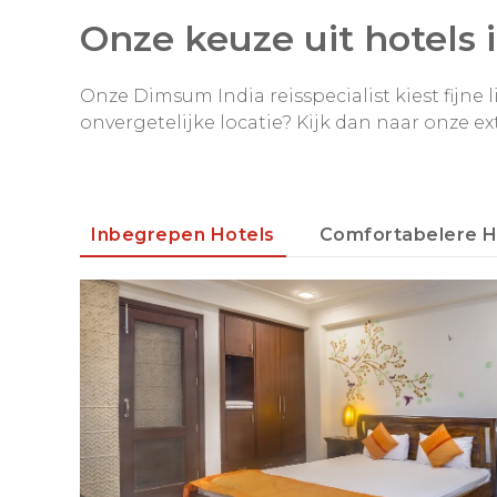
Dag 16: Ranthambore NP – Agra via
Onze keuze uit hotels i
Fatehpur Sikri
Onze Dimsum India reisspecialist kiest fijne l
onvergetelijke locatie? Kijk dan naar onze ex
Dag 17: Agra – vertrek Delhi
Inbegrepen Hotels
Comfortabelere H