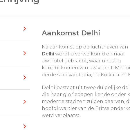
r dit
sprookjesachtige
i's
en stoere mannen
ren. U kunt er zichzelf
er, door deze regio op
Aankomst Delhi
bekende steden als
 oog met de woestijn,
r en Jodhpur, bezoekt
Na aankomst op de luchthaven van
 werelds beroemdste
Delhi
wordt u verwelkomd en naar
uw hotel gebracht, waar u rustig
kunt bijkomen van uw vlucht. Met on
uw reis veel completer
derde stad van India, na Kolkata en
s zelf de excursies uit
Delhi bestaat uit twee duidelijke de
die haar gloriedagen kende onder k
moderne stad ten zuiden daarvan, di
 stijlvolle hotels.
hoofdkwartier van de Britse onderko
l op maat
aan te passen.
werd verplaatst.
eis door Rajasthan.