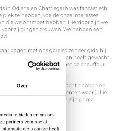
ds in Odisha en Chattisgarh was fantastisch.
ste plek te hebben, voelde onze interesses
sen die we ontmoet hebben. Hierdoor zijn we
en voor zij gingen trouwen. We hebben een
had.
 paar dagen met ons gereisd zonder gids, hij
t verantwoordelijk voor ons en heeft gewacht
 had ook al contact gelegd met de chauffeur
jullie vooraf met ons meegedacht hebben en
Over
p reis gaan. Op de continenten waar jullie
 met jullie gemaakt hebben zijn prima
 media te bieden en om ons
ze partners voor social
nformatie die u aan ze heeft