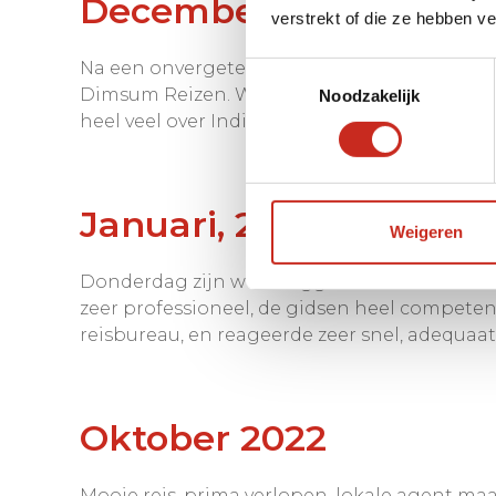
December, 2023
verstrekt of die ze hebben v
Na een onvergetelijke Indonesië reis in mei
Toestemmingsselectie
Dimsum Reizen. Wij zijn erg blij met de re
Noodzakelijk
heel veel over India konden vertellen. Over 
Januari, 2023
Weigeren
Donderdag zijn we teruggekomen van onze rei
zeer professioneel, de gidsen heel competen
reisbureau, en reageerde zeer snel, adequaat
Oktober 2022
Mooie reis, prima verlopen. lokale agent maa