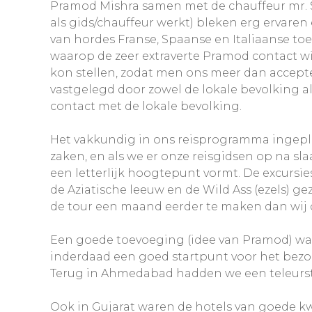
Pramod Mishra samen met de chauffeur mr. Sin
als gids/chauffeur werkt) bleken erg ervare
van hordes Franse, Spaanse en Italiaanse t
waarop de zeer extraverte Pramod contact w
kon stellen, zodat men ons meer dan accepte
vastgelegd door zowel de lokale bevolking al
contact met de lokale bevolking.
Het vakkundig in ons reisprogramma ingepla
zaken, en als we er onze reisgidsen op na sl
een letterlijk hoogtepunt vormt. De excursi
de Aziatische leeuw en de Wild Ass (ezels) ge
de tour een maand eerder te maken dan wij
Een goede toevoeging (idee van Pramod) wa
inderdaad een goed startpunt voor het bez
Terug in Ahmedabad hadden we een teleurst
Ook in Gujarat waren de hotels van goede kw