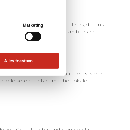
adden twee hele goede chauffeurs, die ons
Marketing
ullen zeker wederom bij Dim Sum boeken.
Alles toestaan
 probleemloos verliep. De chauffeurs waren
enkele keren contact met het lokale
 eea. Chauffeur bijzonder vriendelijk,