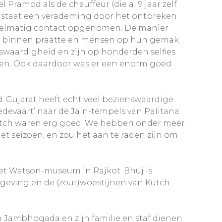
Pramod als de chauffeur (die al 9 jaar zelf
ze staat een verademing door het ontbreken
regelmatig contact opgenomen. De manier
naar binnen praatte en mensen op hun gemak
swaardigheid en zijn op honderden selfies
ingen. Ook daardoor was er een enorm goed
 Gujarat heeft echt veel bezienswaardige
bedevaart’ naar de Jain-tempels van Palitana
 Kutch waren erg goed. We hebben onder meer
het seizoen, en zou het aan te raden zijn om
et Watson-museum in Rajkot. Bhuj is
mgeving en de (zout)woestijnen van Kutch.
n Jambhogada en zijn familie en staf dienen