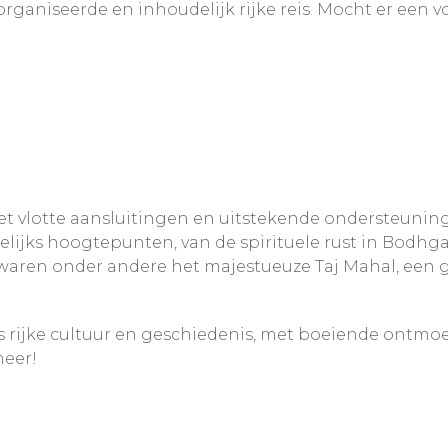
ganiseerde en inhoudelijk rijke reis. Mocht er een 
met vlotte aansluitingen en uitstekende ondersteuni
lijks hoogtepunten, van de spirituele rust in Bod
 waren onder andere het majestueuze Taj Mahal, een 
’s rijke cultuur en geschiedenis, met boeiende ontmo
meer!