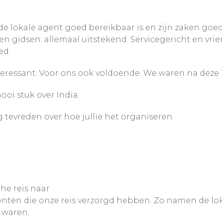
 de lokale agent goed bereikbaar is en zijn zaken goed 
 en gidsen: allemaal uitstekend. Servicegericht en vr
ed.
eressant. Voor ons ook voldoende. We waren na deze 
oi stuk over India.
g tevreden over hoe jullie het organiseren.
he reis naar
agenten die onze reis verzorgd hebben. Zo namen de lo
n waren.