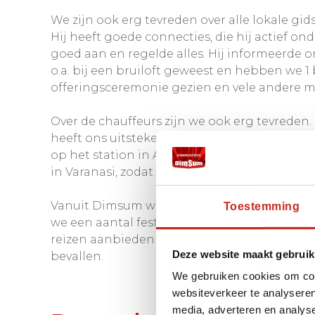
We zijn ook erg tevreden over alle lokale gi
Hij heeft goede connecties, die hij actief ond
goed aan en regelde alles. Hij informeerde 
o.a. bij een bruiloft geweest en hebben we 
offeringsceremonie gezien en vele andere 
Over de chauffeurs zijn we ook erg tevreden. 
heeft ons uitstekend begeleid en mooie bezi
op het station in Agra tot we op de trein na
in Varanasi, zodat die wist wie we waren en
Vanuit Dimsum was alles prima georganiseerd
Toestemming
we een aantal festivals mee konden maken. 
reizen aanbieden zitten voor ons nog genoe
Deze website maakt gebruik
bevallen.
We gebruiken cookies om cont
websiteverkeer te analyseren
media, adverteren en analys