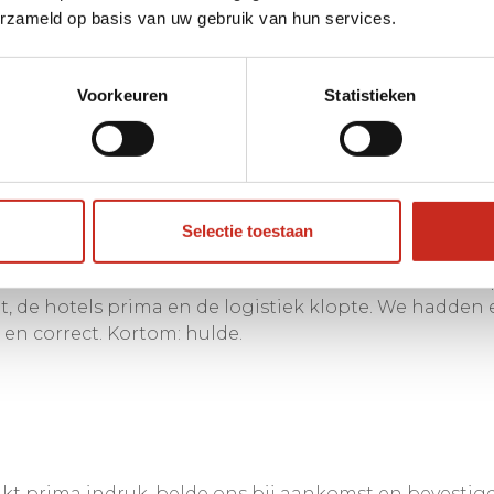
erzameld op basis van uw gebruik van hun services.
, hebben wij opnieuw geboekt bij
is en hebben onvergetelijke indrukken opgedaan. We h
Voorkeuren
Statistieken
de organisatie Dim Sum zijn wij zeker tevreden Wij z
Selectie toestaan
s naar Zuid India. Het was een uitstekende reis die
t, de hotels prima en de logistiek klopte. We hadden 
 en correct. Kortom: hulde.
kt prima indruk, belde ons bij aankomst en bevestigde