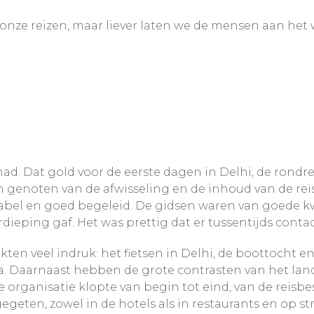
 onze reizen, maar liever laten we de mensen aan het
ad. Dat gold voor de eerste dagen in Delhi, de rondre
 genoten van de afwisseling en de inhoud van de reis
abel en goed begeleid. De gidsen waren van goede kwa
rdieping gaf. Het was prettig dat er tussentijds conta
ten veel indruk: het fietsen in Delhi, de boottocht e
a. Daarnaast hebben de grote contrasten van het lan
organisatie klopte van begin tot eind, van de reisbe
eten, zowel in de hotels als in restaurants en op str