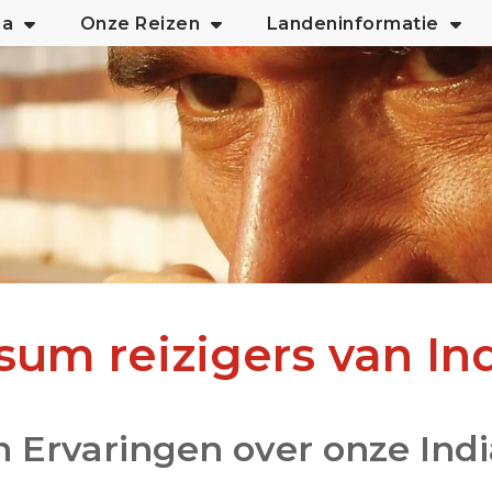
ia
Onze Reizen
Landeninformatie
um reizigers van In
n Ervaringen over onze Ind