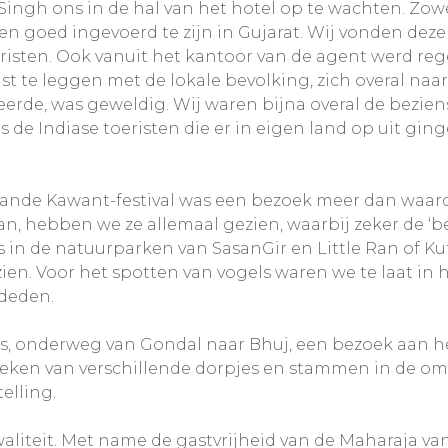
gh ons in de hal van het hotel op te wachten. Zowel 
n en goed ingevoerd te zijn in Gujarat. Wij vonden de
oeristen. Ook vanuit het kantoor van de agent werd 
ist te leggen met de lokale bevolking, zich overal 
erde, was geweldig. Wij waren bijna overal de bezien
s de Indiase toeristen die er in eigen land op uit g
nde Kawant-festival was een bezoek meer dan waard.
aan, hebben we ze allemaal gezien, waarbij zeker de ‘
es in de natuurparken van SasanGir en Little Ran of
zien. Voor het spotten van vogels waren we te laat in 
 deden.
s, onderweg van Gondal naar Bhuj, een bezoek aan h
oeken van verschillende dorpjes en stammen in de o
elling.
aliteit. Met name de gastvrijheid van de Maharaja va