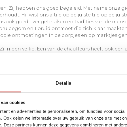
dsen. Zij hebben ons goed begeleid. Met name onze gi
erhoudt. Hij wist ons altijd op de juiste tijd op de jui
ons ook goed over gebruiken en tradities van de men
1 bruidegom en 1 bruid ontmoet die zich klaar maakt
mooie ontmoetingen in de dorpjes en op marktjes ge
Zij rijden veilig. Een van de chauffeurs heeft ook een
enswaardigheden laten zien. Hij voelde zich ook ech
ar Varanasi zaten (ondanks ruim 5 uur vertraging). Hij
 in welke coupé we zaten. De hotels waren ook prima.
. Ook over de route zijn we zeer tevreden. Fijn dat 
Details
In de toekomst zullen we zeker opnieuw met Dimsum o
g mooie bestemmingen. Alle reizen die we tot nu toe
 van cookies
ent en advertenties te personaliseren, om functies voor social
. Ook delen we informatie over uw gebruik van onze site met on
e. Deze partners kunnen deze gegevens combineren met andere i