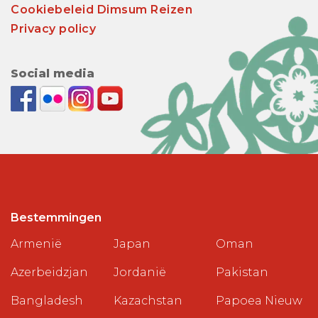
Cookiebeleid Dimsum Reizen
Privacy policy
Social media
Bestemmingen
Armenië
Japan
Oman
Azerbeidzjan
Jordanië
Pakistan
Bangladesh
Kazachstan
Papoea Nieuw