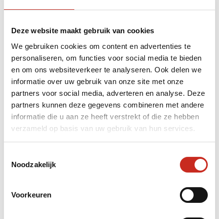
26-29 augustus
Tarnetar festival in
2025
Wankaner
Deze website maakt gebruik van cookies
Diwali festival in
8 november 2026
We gebruiken cookies om content en advertenties te
heel India
personaliseren, om functies voor social media te bieden
en om ons websiteverkeer te analyseren. Ook delen we
20 november - 5
Sonepur festival in
informatie over uw gebruik van onze site met onze
december 2025
Sonepur
partners voor social media, adverteren en analyse. Deze
partners kunnen deze gegevens combineren met andere
30 oktober-5
Pushkar Camel fair
informatie die u aan ze heeft verstrekt of die ze hebben
november 2025
in Pushkar
verzameld op basis van uw gebruik van hun services.
festival in
Hornbill
1-10 december 2025
Toestemmingsselectie
Kohima
Noodzakelijk
Voorkeuren
Alle opgegeven data zijn onder voorbehoud van
wijzigingen.