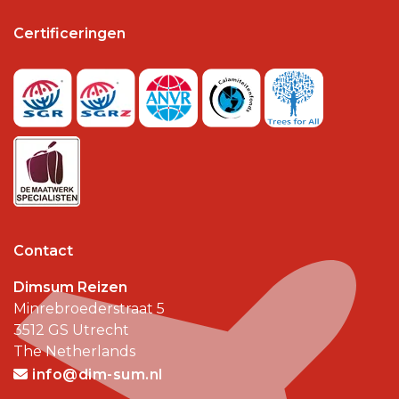
Certificeringen
Contact
Dimsum Reizen
Minrebroederstraat 5
3512 GS
Utrecht
The Netherlands
info@dim-sum.nl