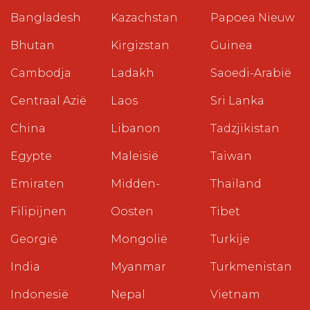
Bangladesh
Kazachstan
Papoea Nieuw
Bhutan
Kirgizstan
Guinea
Cambodja
Ladakh
Saoedi-Arabië
Centraal Azië
Laos
Sri Lanka
China
Libanon
Tadzjikistan
Egypte
Maleisië
Taiwan
Emiraten
Midden-
Thailand
Filipijnen
Oosten
Tibet
Georgië
Mongolië
Turkije
India
Myanmar
Turkmenistan
Indonesië
Nepal
Vietnam