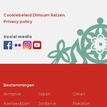
Cookiebeleid Dimsum Reizen
Privacy policy
Social media
Bestemmingen
Armenië
Japan
Oman
Azerbeidzjan
Jordanië
Pakistan