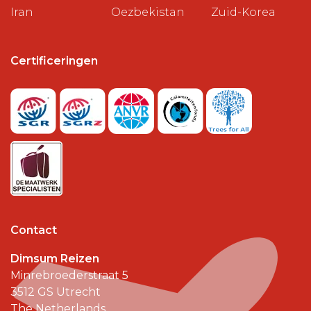
Iran
Oezbekistan
Zuid-Korea
Certificeringen
Contact
Dimsum Reizen
Minrebroederstraat 5
3512 GS
Utrecht
The Netherlands