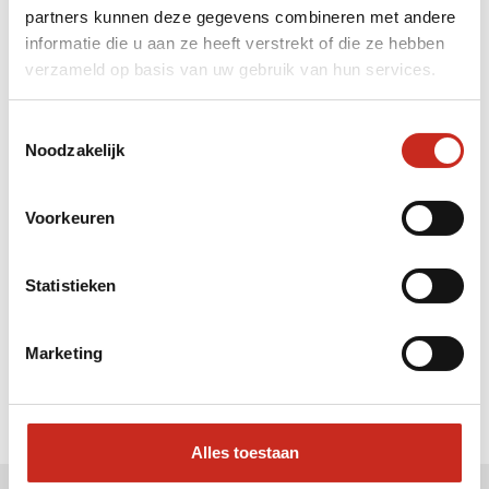
partners kunnen deze gegevens combineren met andere
Liever meteen contact met
informatie die u aan ze heeft verstrekt of die ze hebben
verzameld op basis van uw gebruik van hun services.
Hanne ?
Bel: 030 2300847
Toestemmingsselectie
Mail: info@dim-sum.nl
Noodzakelijk
Voorkeuren
Statistieken
Marketing
Alles toestaan