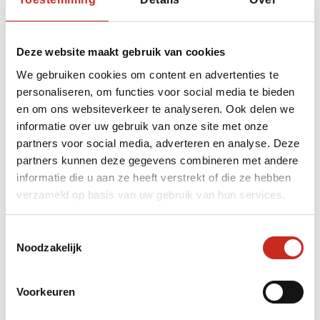
een klein, vierkant koekje, dachten we. Maar
eenmaal in je mond ontploft het koekje vrijwel
direct en proeft het naar een soort van
Deze website maakt gebruik van cookies
suikerspin. Niet per sé onze favoriet, maar een
We gebruiken cookies om content en advertenties te
leuke avond hadden we zeker! Wat een
personaliseren, om functies voor social media te bieden
bijzondere manier om zo kennis te maken met
en om ons websiteverkeer te analyseren. Ook delen we
dit fijne gezelschap en om meer te horen over
informatie over uw gebruik van onze site met onze
de ervaring om hier in Yazd te wonen, als lokale
partners voor social media, adverteren en analyse. Deze
inwoner maar ook als expat. Wat een heerlijke
partners kunnen deze gegevens combineren met andere
avond hebben we gehad!"
informatie die u aan ze heeft verstrekt of die ze hebben
verzameld op basis van uw gebruik van hun services.
Rosalie en Sarah (reisspecialist ondersteuners)
april 2018
Toestemmingsselectie
Noodzakelijk
Voorkeuren
Onze populairste Iran