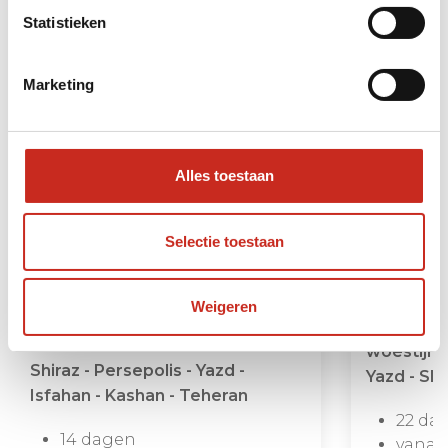
rondreizen
Statistieken
Marketing
Alles toestaan
Selectie toestaan
Weigeren
Iran Rondreis Klassiek en
Iran Ron
Woestijn
woestijn 
Shiraz - Persepolis - Yazd -
Yazd - Shi
Isfahan - Kashan - Teheran
22 da
14 dagen
vanaf