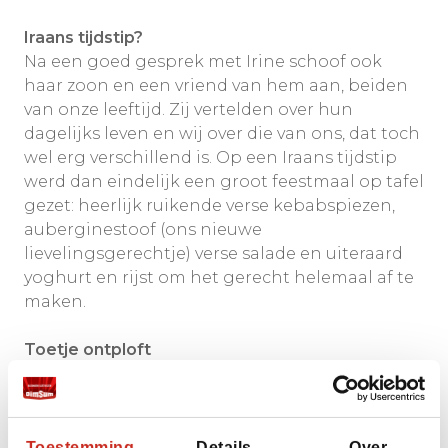
Iraans tijdstip?
Na een goed gesprek met Irine schoof ook
haar zoon en een vriend van hem aan, beiden
van onze leeftijd. Zij vertelden over hun
dagelijks leven en wij over die van ons, dat toch
wel erg verschillend is. Op een Iraans tijdstip
werd dan eindelijk een groot feestmaal op tafel
gezet: heerlijk ruikende verse kebabspiezen,
auberginestoof (ons nieuwe
lievelingsgerechtje) verse salade en uiteraard
yoghurt en rijst om het gerecht helemaal af te
maken.
Toetje ontploft
Als toetje kregen we iets wat normaal
gesproken op begrafenissen wordt gegeten,
maar omdat het het favoriete toetje was van
Irine, kregen wij het ook te proeven. Het was
Toestemming
Details
Over