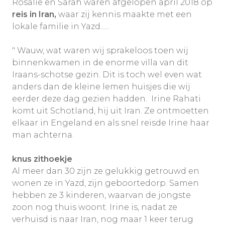
Rosalie en Sarah waren afgelopen april 2018 op
reis in Iran,
waar zij kennis maakte met een
lokale familie in Yazd......
" Wauw, wat waren wij sprakeloos toen wij
binnenkwamen in de enorme villa van dit
Iraans-schotse gezin. Dit is toch wel even wat
anders dan de kleine lemen huisjes die wij
eerder deze dag gezien hadden. Irine Rahati
komt uit Schotland, hij uit Iran. Ze ontmoetten
elkaar in Engeland en als snel reisde Irine haar
man achterna.
knus zithoekje
Al meer dan 30 zijn ze gelukkig getrouwd en
wonen ze in Yazd, zijn geboortedorp. Samen
hebben ze 3 kinderen, waarvan de jongste
zoon nog thuis woont. Irine is, nadat ze
verhuisd is naar Iran, nog maar 1 keer terug