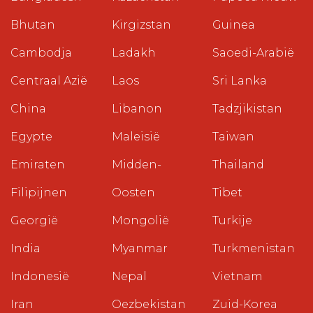
Bhutan
Kirgizstan
Guinea
Cambodja
Ladakh
Saoedi-Arabië
Centraal Azië
Laos
Sri Lanka
China
Libanon
Tadzjikistan
Egypte
Maleisië
Taiwan
Emiraten
Midden-
Thailand
Filipijnen
Oosten
Tibet
Georgië
Mongolië
Turkije
India
Myanmar
Turkmenistan
Indonesië
Nepal
Vietnam
Iran
Oezbekistan
Zuid-Korea