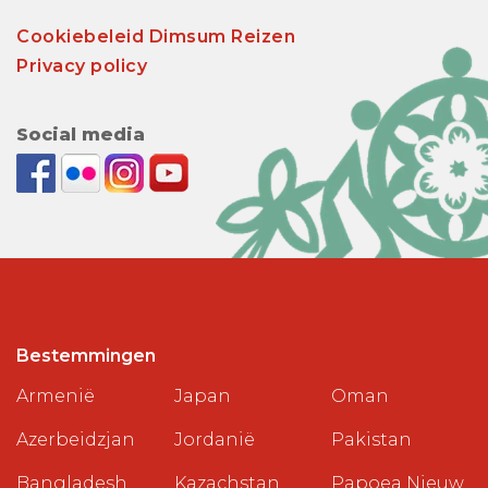
Cookiebeleid Dimsum Reizen
Privacy policy
Social media
Bestemmingen
Armenië
Japan
Oman
Azerbeidzjan
Jordanië
Pakistan
Bangladesh
Kazachstan
Papoea Nieuw