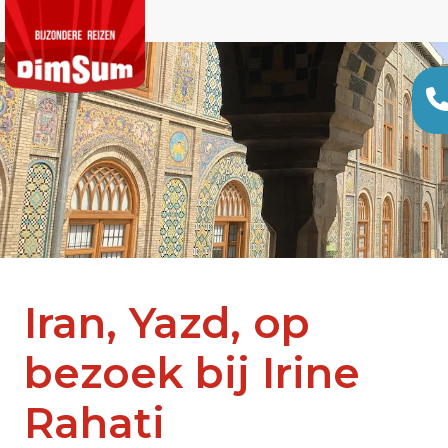
Iran, Yazd, op
bezoek bij Irine
Rahati