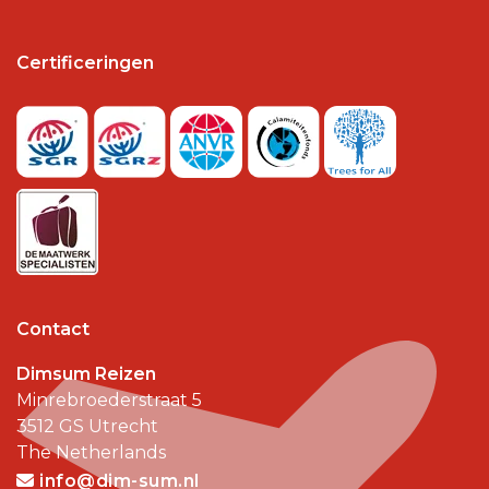
Certificeringen
Contact
Dimsum Reizen
Minrebroederstraat 5
3512 GS
Utrecht
The Netherlands
info@dim-sum.nl