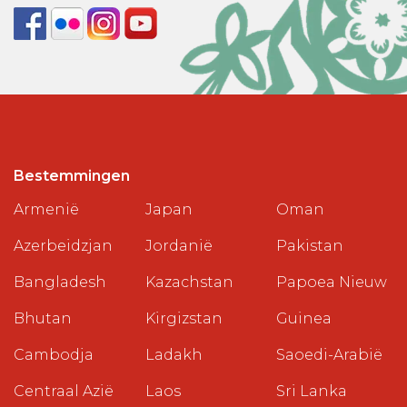
Bestemmingen
Armenië
Japan
Oman
Azerbeidzjan
Jordanië
Pakistan
Bangladesh
Kazachstan
Papoea Nieuw
Bhutan
Kirgizstan
Guinea
Cambodja
Ladakh
Saoedi-Arabië
Centraal Azië
Laos
Sri Lanka