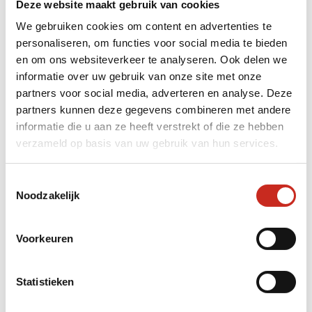
tegenwoordig kun je het ook in grotere steden
Deze website maakt gebruik van cookies
zoals Manila en Cebu vinden, zowel in
We gebruiken cookies om content en advertenties te
restaurants als op markten. Als je in de
personaliseren, om functies voor social media te bieden
Filipijnen bent, moet je
minstens één keer
en om ons websiteverkeer te analyseren. Ook delen we
echte Lechon
proberen. Ik kan het je ten
informatie over uw gebruik van onze site met onze
zeerste aanbevelen!
partners voor social media, adverteren en analyse. Deze
partners kunnen deze gegevens combineren met andere
informatie die u aan ze heeft verstrekt of die ze hebben
verzameld op basis van uw gebruik van hun services.
Een bijzondere dag om
nooit te vergeten
Toestemmingsselectie
Noodzakelijk
Wat ik destijds op jonge leeftijd vreemd vond,
zie ik nu als een bijzonder traditioneel ritueel
Voorkeuren
waar ik dankbaar voor ben dat ik daar getuige
van mocht zijn. Het was een prachtig feest,
Statistieken
compleet met een bijbehorende ceremonie in
een zeer kleurrijke, typische Filipijnse kerk en