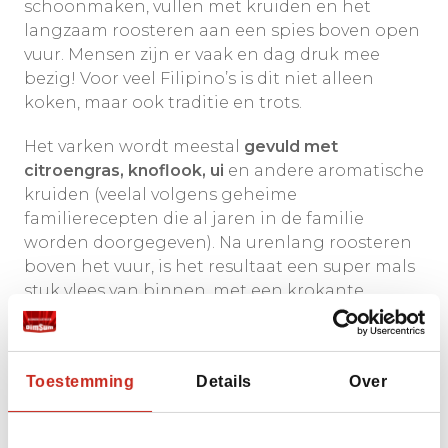
schoonmaken, vullen met kruiden en het
langzaam roosteren aan een spies boven open
vuur. Mensen zijn er vaak en dag druk mee
bezig! Voor veel Filipino’s is dit niet alleen
koken, maar ook traditie en trots.
Het varken wordt meestal
gevuld met
citroengras, knoflook, ui
en andere aromatische
kruiden (veelal volgens geheime
familierecepten die al jaren in de familie
worden doorgegeven). Na urenlang roosteren
boven het vuur, is het resultaat een super mals
stuk vlees van binnen, met een krokante,
glanzende huid (de beroemde crackling) aan
de buitenkant waar menig maker trots op is.
Toestemming
Details
Over
Lechon wordt geserveerd op bruiloften,
verjaardagen en dorpsfeesten. Van oudsher is
het een traditioneel feestgerecht, maar