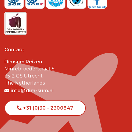
Contact
Dimsum Reizen
Minrebroederstraat 5
3512 GS
Utrecht
The Netherlands
info@dim-sum.nl
+31 (0)30 - 2300847