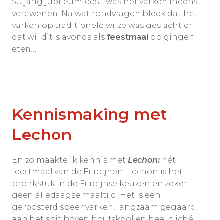
50 jarig jubileumfeest, was het varken ineens
verdwenen. Na wat rondvragen bleek dat het
varken op traditionele wijze was geslacht en
dat wij dit 's avonds als
feestmaal
op gingen
eten…
Kennismaking met
Lechon
En zo maakte ik kennis met
Lechon:
hét
feestmaal van de Filipijnen. Lechon is het
pronkstuk in de Filipijnse keuken en zeker
geen alledaagse maaltijd. Het is een
geroosterd speenvarken, langzaam gegaard,
aan het spit boven houtskool en heel cliché