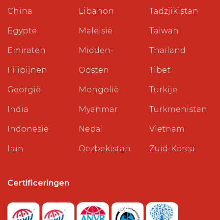
China
Libanon
Tadzjikistan
Egypte
Maleisië
Taiwan
Emiraten
Midden-
Thailand
Filipijnen
Oosten
Tibet
Georgië
Mongolië
Turkije
India
Myanmar
Turkmenistan
Indonesië
Nepal
Vietnam
Iran
Oezbekistan
Zuid-Korea
Certificeringen