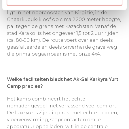
De Karkara Vallei (ook wel Karkyra genoemd)
ligt in het noordoosten van Kirgizië, in de
Chaarkuduk-kloof op circa 2.200 meter hoogte,
pal tegen de grens met Kazachstan. Vanaf de
stad Karakol is het ongeveer 1,5 tot 2 uur rijden
(ca. 80-90 km). De route voert over een deels
geasfalteerde en deels onverharde gravelweg
die prima begaanbaar is met onze 4x4.
Welke faciliteiten biedt het Ak-Sai Karkyra Yurt
Camp precies?
Het kamp combineert het echte
nomadengevoel met verrassend veel comfort.
De luxe yurts zijn uitgerust met echte bedden,
vloerverwarming, stopcontacten om je
apparatuur op te laden, wifi in de centrale