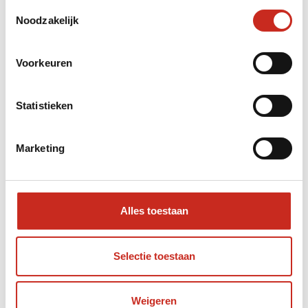
Toestemmingsselectie
Noodzakelijk
Voorkeuren
Statistieken
Marketing
Alles toestaan
Selectie toestaan
Waar ligt de Karkara Vallei precies en hoe
bereik ik het yurtkamp?
Weigeren