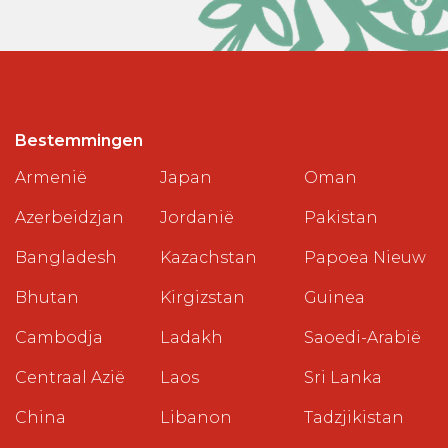
Bestemmingen
Armenië
Japan
Oman
Azerbeidzjan
Jordanië
Pakistan
Bangladesh
Kazachstan
Papoea Nieuw
Bhutan
Kirgizstan
Guinea
Cambodja
Ladakh
Saoedi-Arabië
Centraal Azië
Laos
Sri Lanka
China
Libanon
Tadzjikistan