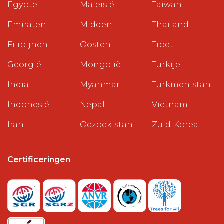
Egypte
Maleisië
Taiwan
Emiraten
Midden-
Thailand
Filipijnen
Oosten
Tibet
Georgië
Mongolië
Turkije
India
Myanmar
Turkmenistan
Indonesië
Nepal
Vietnam
Iran
Oezbekistan
Zuid-Korea
Certificeringen