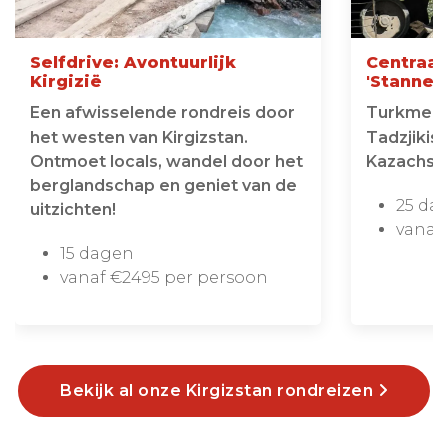
Selfdrive: Avontuurlijk
Centraal-
Kirgizië
'Stannen'
Een afwisselende rondreis door
Turkmenis
het westen van Kirgizstan.
Tadzjikist
Ontmoet locals, wandel door het
Kazachst
berglandschap en geniet van de
25 da
uitzichten!
vanaf
15 dagen
vanaf €2495 per persoon
Bekijk al onze Kirgizstan rondreizen