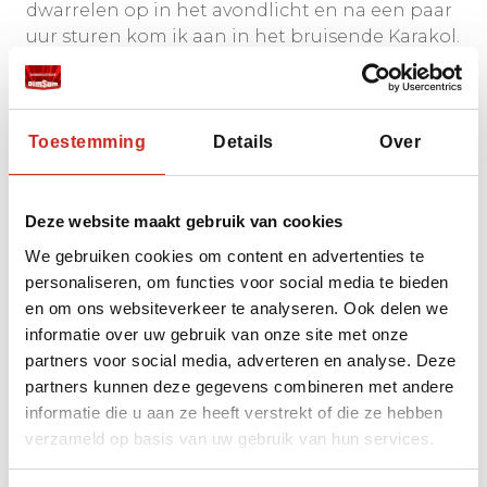
dwarrelen op in het avondlicht en na een paar
uur sturen kom ik aan in het bruisende Karakol.
Daar sluit ik de dag af in een piepklein,
kleurrijk eettentje op de markt. Voor minder
dan een euro zet een stralende eigenaresse
Toestemming
Details
Over
een dampende kom Ashlan-fu voor mijn neus:
een koude, frisse noedelsoep met azijn,
knoflook en chilli. Met een volle buik, een hoofd
Deze website maakt gebruik van cookies
vol indrukken en het stof van de bergen nog
We gebruiken cookies om content en advertenties te
op mijn schoenen, val ik die avond als een blok
personaliseren, om functies voor social media te bieden
in slaap.
en om ons websiteverkeer te analyseren. Ook delen we
informatie over uw gebruik van onze site met onze
partners voor social media, adverteren en analyse. Deze
FAQ: Veelgestelde
partners kunnen deze gegevens combineren met andere
informatie die u aan ze heeft verstrekt of die ze hebben
vragen over de Karkara
verzameld op basis van uw gebruik van hun services.
Vallei & het Yurtkamp