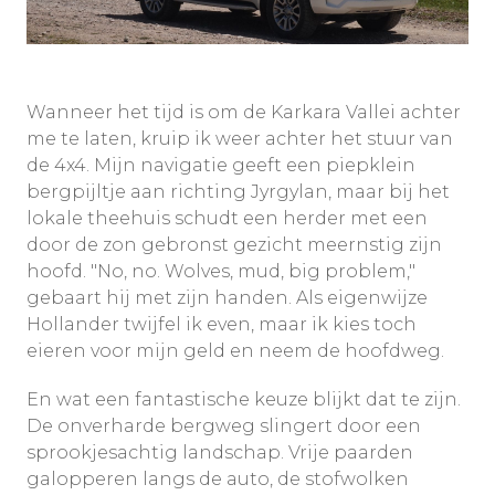
Wanneer het tijd is om de Karkara Vallei achter
me te laten, kruip ik weer achter het stuur van
de 4x4. Mijn navigatie geeft een piepklein
bergpijltje aan richting Jyrgylan, maar bij het
lokale theehuis schudt een herder met een
door de zon gebronst gezicht meernstig zijn
hoofd. "No, no. Wolves, mud, big problem,"
gebaart hij met zijn handen. Als eigenwijze
Hollander twijfel ik even, maar ik kies toch
eieren voor mijn geld en neem de hoofdweg.
En wat een fantastische keuze blijkt dat te zijn.
De onverharde bergweg slingert door een
sprookjesachtig landschap. Vrije paarden
galopperen langs de auto, de stofwolken