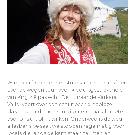
Wanneer ik achter het stuur van onze 4x4 zit en
over de wegen tuur, voel ik de uitgestrektheid
van Kirgizië pas echt. De rit naar de Karkara
Vallei voert over een schijnbaar eindeloze
vlakte, waar de horizon kilometer na kilometer
voor ons uit blijft wijken. Onderweg is de weg
allesbehalve saai: we stoppen regelmatig voor
locals die langs de kant staan te liften en