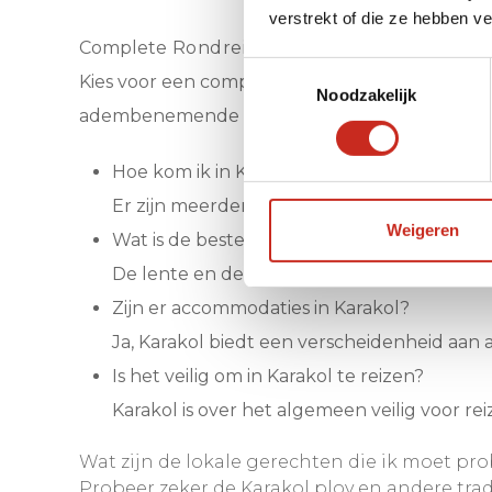
verstrekt of die ze hebben v
Complete
 Rondreis Kirgizië
Toestemmingsselectie
Kies voor een complete rondreis door Kirgizië 
Noodzakelijk
adembenemende natuur van de regio, jouw av
Hoe kom ik in Karakol?
Er zijn meerdere mogelijkheden om naar Kara
Weigeren
Wat is de beste tijd om te bezoeken?
De lente en de zomer zijn ideaal vanwege 
Zijn er accommodaties in Karakol?
Ja, Karakol biedt een verscheidenheid aan
Is het veilig om in Karakol te reizen?
Karakol is over het algemeen veilig voor reiz
Wat zijn de lokale gerechten die ik moet pr
Probeer zeker de Karakol plov en andere tr