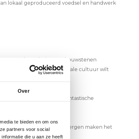
 aan lokaal geproduceerd voedsel en handwerk 
we maatwerk rondreizen en bouwstenen 
trektocht wilt maken, de lokale cultuur wilt 
en!
Over
ol. Ervaar de natuur met fantastische 
 media te bieden en om ons
et water en de omliggende bergen maken het 
ze partners voor social
nformatie die u aan ze heeft