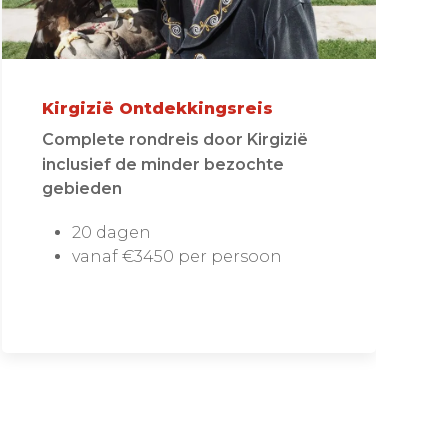
Kirgizië Ontdekkingsreis
Complete rondreis door Kirgizië
inclusief de minder bezochte
gebieden
20 dagen
vanaf €3450 per persoon