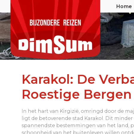
Home
Karakol: De Ver
Roestige Bergen 
In het hart van Kirgizië, omringd door de m
ligt de betoverende stad Karakol. Dit minder
spannendste bestemmingen van het land, perf
schoonheid van het buitenleven willen ontd