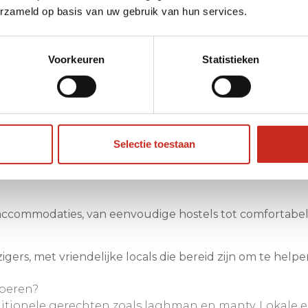
erzameld op basis van uw gebruik van hun services.
met Karakol als een van de hoogtepunten. Van de bruisen
Voorkeuren
Statistieken
ontuur wacht op je!
kol te reizen; met de auto, bus of zelfs per vliegtuig a
Selectie toestaan
de aangename temperaturen en de mogelijkheid om de na
 accommodaties, van eenvoudige hostels tot comfortabel
igers, met vriendelijke locals die bereid zijn om te helpe
oberen?
aditionele gerechten zoals laghman en manty. Lokale