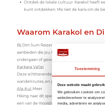
Ontdek de lokale cultuur: Karakol heeft e
kunt ontdekken. Mis niet de kans om de be
Waarom Karakol en D
Bij Dim Sum Reizen geloven we dat elke reis 
aanbieden die jou helpen om het beste uit jouw 
ondergaan of gewoon wilt ontspannen in de pr
Karkara Vallei
Toestemming
Deze schitterende vallei, beroemd om zijn rode 
wandelroutes, en geniet van een prachtig uitz
Deze website maakt gebruik
Ala-Kul
Meer
We gebruiken cookies om cont
Hiking naar dit spectaculaire bergmeer is ee
websiteverkeer te analyseren
een van de mooiste plekken van Kirgizië.
media, adverteren en analys