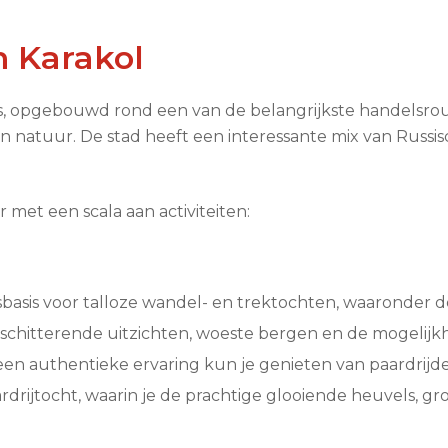
 Karakol
is, opgebouwd rond een van de belangrijkste handelsroute
n natuur. De stad heeft een interessante mix van Russisc
et een scala aan activiteiten:
lsbasis voor talloze wandel- en trektochten, waaronder
schitterende uitzichten, woeste bergen en de mogelijkh
een authentieke ervaring kun je genieten van paardrij
rdrijtocht, waarin je de prachtige glooiende heuvels, 