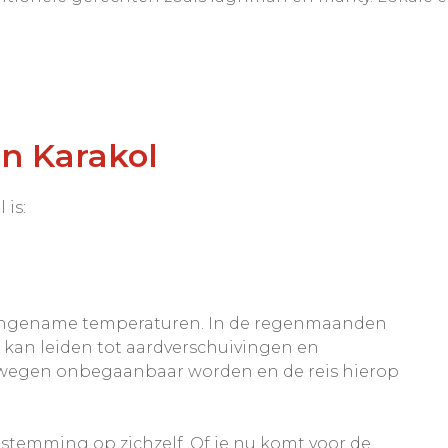
n Karakol
 is:
angename temperaturen. In de regenmaanden
at kan leiden tot aardverschuivingen en
 wegen onbegaanbaar worden en de reis hierop
estemming op zichzelf. Of je nu komt voor de