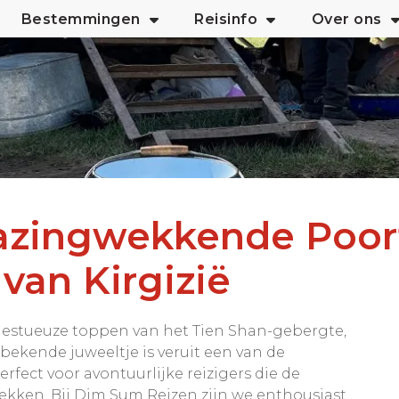
Bestemmingen
Reisinfo
Over ons
bazingwekkende Poor
van Kirgizië
ajestueuze toppen van het Tien Shan-gebergte,
 bekende juweeltje is veruit een van de
ect voor avontuurlijke reizigers die de
ekken. Bij Dim Sum Reizen zijn we enthousiast