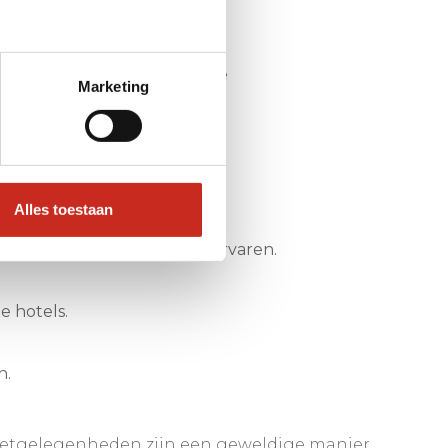
de hoofdstad Bisjkek tot de 
Marketing
ls je van Bishkek komt.
Alles toestaan
tuur in al zijn pracht te ervaren.
e hotels.
n.
 eetgelegenheden zijn een geweldige manier