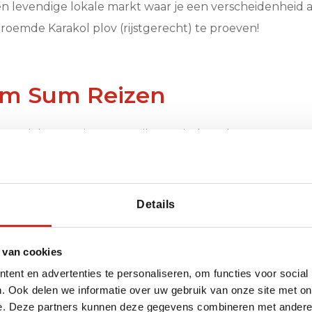
en levendige lokale markt waar je een verscheidenheid
roemde Karakol plov (rijstgerecht) te proeven!
im Sum Reizen
een unieke ervaring moet zijn. Dat is de reden waarom 
verblijf in Karakol te halen. Of je nu een avontuurlijke 
achtige natuur, wij kunnen jouw droomreis samenstell
Details
rotsformaties, is perfect voor een dagtocht vanuit Karak
icht op de bergen.
 van cookies
ent en advertenties te personaliseren, om functies voor social
n must-do. De indrukwekkende turquoise kleuren van h
. Ook delen we informatie over uw gebruik van onze site met on
e. Deze partners kunnen deze gegevens combineren met andere i