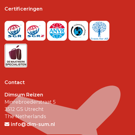
Certificeringen
Contact
Dimsum Reizen
Minrebroederstraat 5
3512 GS
Utrecht
The Netherlands
info@dim-sum.nl