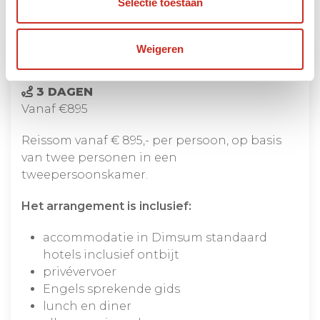
Reissom
Selectie toestaan
Weigeren
Dorpsfestivals in Bhutan
3 DAGEN
Vanaf €895
Reissom vanaf € 895,- per persoon, op basis
van twee personen in een
tweepersoonskamer.
Het arrangement is inclusief:
accommodatie in Dimsum standaard
hotels inclusief ontbijt
privévervoer
Engels sprekende gids
lunch en diner