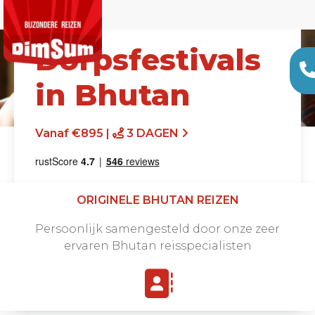
Dorpsfestivals
in Bhutan
Vanaf €895 |
3 DAGEN
ORIGINELE BHUTAN REIZEN
Persoonlijk samengesteld door onze zeer
ervaren Bhutan reisspecialisten
Offerte aanvragen