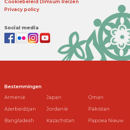
Cookiebeleid Dimsum Reizen
Privacy policy
Social media
Bestemmingen
Armenië
Japan
Oman
Azerbeidzjan
Jordanië
Pakistan
Bangladesh
Kazachstan
Papoea Nieuw