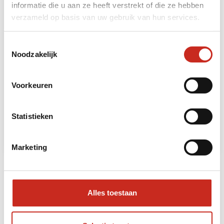
informatie die u aan ze heeft verstrekt of die ze hebben
verzameld op basis van uw gebruik van hun services.
Toestemmingsselectie
Noodzakelijk
Druk Path Trektocht
Voorkeuren
5 dagen
vanaf €2295 per persoon
Statistieken
Lees meer
Marketing
Bekijk al onze Bhutan bouwstenen
Alles toestaan