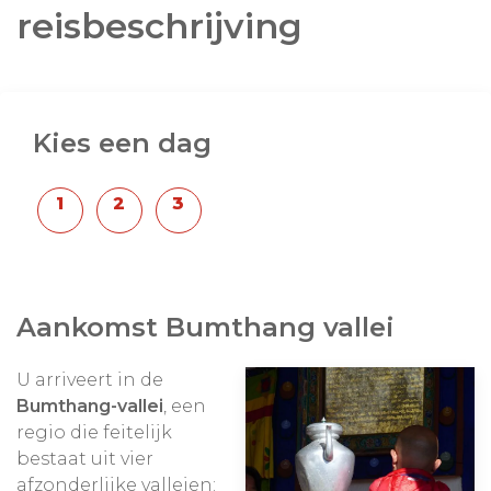
reisbeschrijving
Kies een dag
Aankomst Bumthang vallei
U arriveert in de
Bumthang-vallei
, een
regio die feitelijk
bestaat uit vier
afzonderlijke valleien: