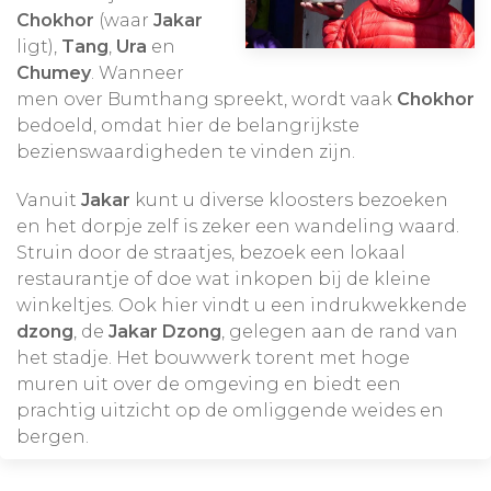
Chokhor
(waar
Jakar
ligt),
Tang
,
Ura
en
Chumey
. Wanneer
men over Bumthang spreekt, wordt vaak
Chokhor
bedoeld, omdat hier de belangrijkste
bezienswaardigheden te vinden zijn.
Vanuit
Jakar
kunt u diverse kloosters bezoeken
en het dorpje zelf is zeker een wandeling waard.
Struin door de straatjes, bezoek een lokaal
restaurantje of doe wat inkopen bij de kleine
winkeltjes. Ook hier vindt u een indrukwekkende
dzong
, de
Jakar Dzong
, gelegen aan de rand van
het stadje. Het bouwwerk torent met hoge
muren uit over de omgeving en biedt een
prachtig uitzicht op de omliggende weides en
bergen.