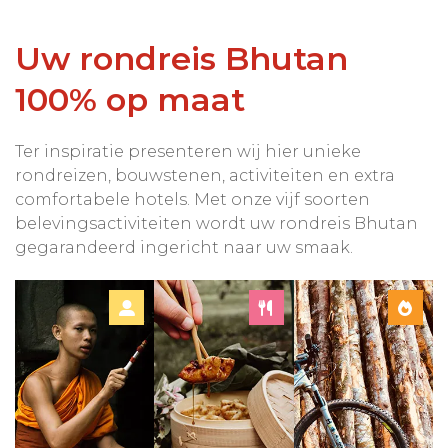
Uw rondreis Bhutan
100% op maat
Ter inspiratie presenteren wij hier unieke
rondreizen, bouwstenen, activiteiten en extra
comfortabele hotels. Met onze vijf soorten
belevingsactiviteiten wordt uw rondreis Bhutan
gegarandeerd ingericht naar uw smaak.