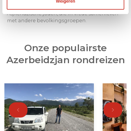
Weigeren
gemeenschap, bestaande uit Sefardische en
Asjkenazische joden, die in vrede samenleven
met andere bevolkingsgroepen.
Onze populairste
Azerbeidzjan rondreizen