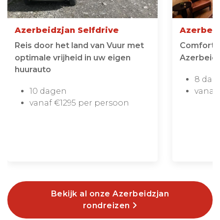
Azerbeidzjan Selfdrive
Azerbeidz
Reis door het land van Vuur met
Comfortab
optimale vrijheid in uw eigen
Azerbeidz
huurauto
8 dag
10 dagen
vanaf
vanaf €1295 per persoon
Bekijk al onze Azerbeidzjan
rondreizen