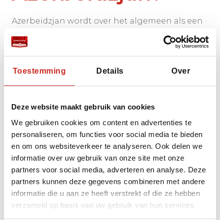
Azerbeidzjan wordt over het algemeen als een
veilige bestemming voor toeristen beschouwd,
vooral in steden zoals Baku, die een moderne
infrastructuur en lage criminaliteit hebben.
Hoewel criminaliteit relatief laag is, is het
Toestemming
Details
Over
belangrijk om waakzaam te blijven in drukke
gebieden. Geweldsmisdrijven komen zelden
voor, maar wees voorzichtig buiten de steden.
Deze website maakt gebruik van cookies
Vanwege het conflict over Nagorno-Karabach
We gebruiken cookies om content en advertenties te
wordt reizen naar deze regio afgeraden. Andere
personaliseren, om functies voor social media te bieden
delen van het land zijn veilig, mits je de lokale
en om ons websiteverkeer te analyseren. Ook delen we
wetten respecteert. Aardbevingen kunnen zich
informatie over uw gebruik van onze site met onze
af en toe voordoen in bepaalde gebieden.
partners voor social media, adverteren en analyse. Deze
Vermijd demonstraties en houd rekening met
partners kunnen deze gegevens combineren met andere
lokale tradities en religieuze normen. Over het
informatie die u aan ze heeft verstrekt of die ze hebben
algemeen is Azerbeidzjan veilig, maar het is
verzameld op basis van uw gebruik van hun services.
belangrijk om goed voorbereid te zijn en de