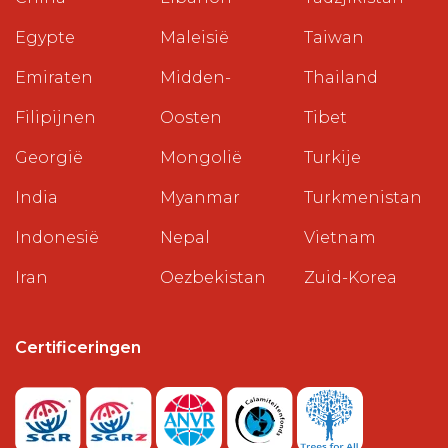
Egypte
Maleisië
Taiwan
Emiraten
Midden-
Thailand
Filipijnen
Oosten
Tibet
Georgië
Mongolië
Turkije
India
Myanmar
Turkmenistan
Indonesië
Nepal
Vietnam
Iran
Oezbekistan
Zuid-Korea
Certificeringen