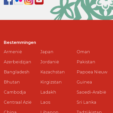
Bestemmingen
Armenië
Japan
Oman
Azerbeidzjan
Jordanië
Pakistan
Bangladesh
Kazachstan
Papoea Nieuw
Bhutan
Kirgizstan
Guinea
Cambodja
Ladakh
Saoedi-Arabië
Centraal Azië
Laos
Sri Lanka
China
Libanon
Tadzjikistan