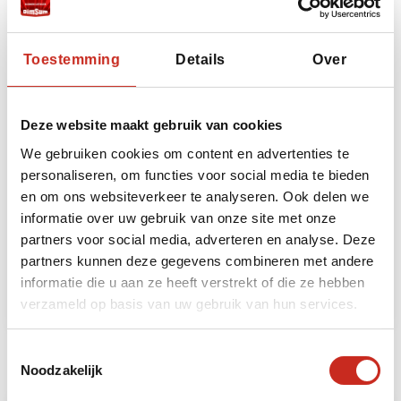
Duurzaam reizen, hoe doen wij dat?
Toestemming
Details
Over
Wij zijn ervan overtuigd dat reizen op een
verantwoorde manier
een positieve bijdrage
Deze website maakt gebruik van cookies
levert aan een duurzame wereld. Hier laten wij
u zien op welke manieren wij aandacht
We gebruiken cookies om content en advertenties te
schenken aan de impact die onze reizen
personaliseren, om functies voor social media te bieden
hebben op de sociale structuur van lokale
en om ons websiteverkeer te analyseren. Ook delen we
gemeenschappen en op de ecologie van de
informatie over uw gebruik van onze site met onze
aardbol.
partners voor social media, adverteren en analyse. Deze
partners kunnen deze gegevens combineren met andere
informatie die u aan ze heeft verstrekt of die ze hebben
Duurzaam op weg
verzameld op basis van uw gebruik van hun services.
Toestemmingsselectie
Noodzakelijk