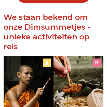
We staan bekend om
onze Dimsummetjes -
unieke activiteiten op
reis