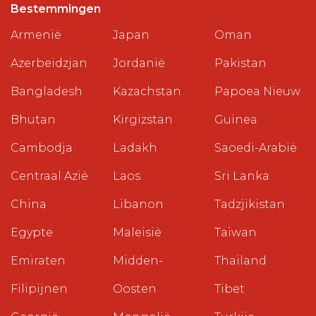
Bestemmingen
Armenië
Japan
Oman
Azerbeidzjan
Jordanië
Pakistan
Bangladesh
Kazachstan
Papoea Nieuw
Bhutan
Kirgizstan
Guinea
Cambodja
Ladakh
Saoedi-Arabië
Centraal Azië
Laos
Sri Lanka
China
Libanon
Tadzjikistan
Egypte
Maleisië
Taiwan
Emiraten
Midden-
Thailand
Filipijnen
Oosten
Tibet