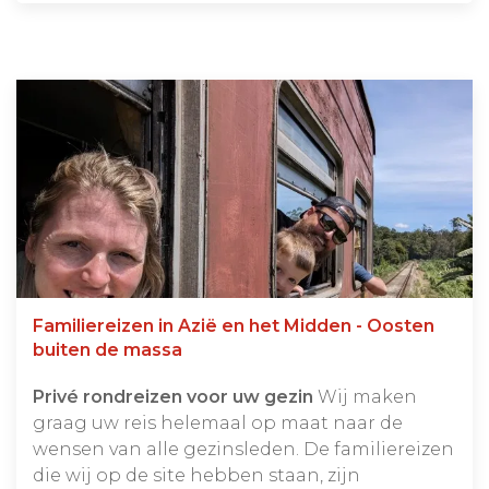
Familiereizen in Azië en het Midden - Oosten
buiten de massa
Privé rondreizen voor uw gezin
Wij maken
graag uw reis helemaal op maat naar de
wensen van alle gezinsleden. De familiereizen
die wij op de site hebben staan, zijn