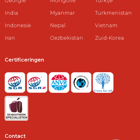
Georgië
Mongolië
Turkije
India
Myanmar
Turkmenistan
Indonesië
Nepal
Vietnam
Iran
Oezbekistan
Zuid-Korea
Certificeringen
Contact