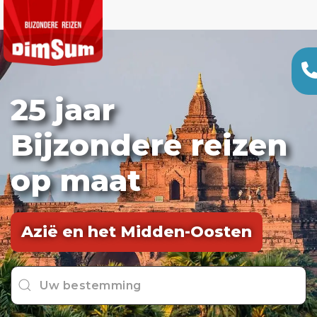
25 jaar
Bijzondere reizen
op maat
Azië en het Midden-Oosten