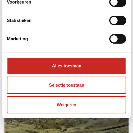
Voorkeuren
Turkmenistan Woestijn reis
Statistieken
5 dagen
vanaf €1250 per persoon
Marketing
Lees meer
Alles toestaan
Selectie toestaan
Weigeren