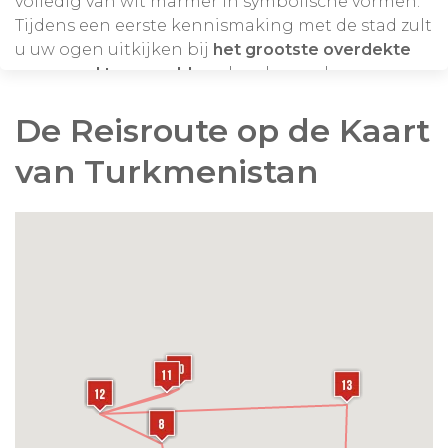
volledig van wit marmer in symbolische vormen.
Tijdens een eerste kennismaking met de stad zult
u uw ogen uitkijken bij
het grootste overdekte
reuzenrad ter wereld
en de vele gouden
standbeelden die de stad rijk is. Deze eerste
De Reisroute op de Kaart
indruk geeft meteen een beeld van de unieke
architectuur en grandeur die Ashgabat
van Turkmenistan
kenmerken.