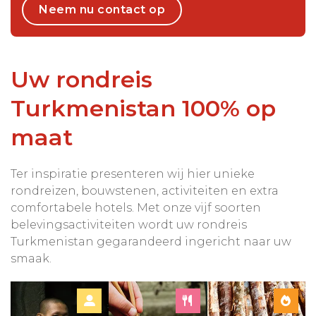
Neem nu contact op
Uw rondreis
Turkmenistan 100% op
maat
Ter inspiratie presenteren wij hier unieke
rondreizen, bouwstenen, activiteiten en extra
comfortabele hotels. Met onze vijf soorten
belevingsactiviteiten wordt uw rondreis
Turkmenistan gegarandeerd ingericht naar uw
smaak.