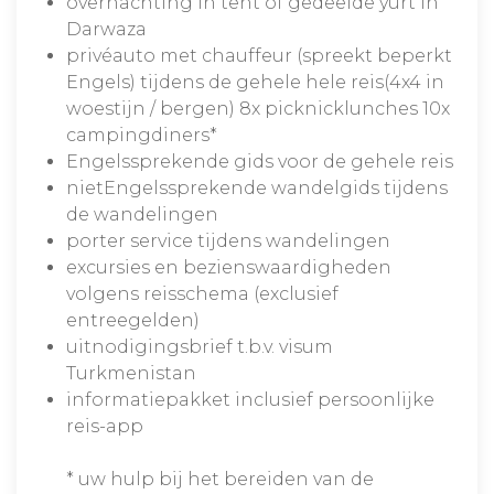
overnachting in tent of gedeelde yurt in
Darwaza
privéauto met chauffeur (spreekt beperkt
Engels) tijdens de gehele hele reis(4x4 in
woestijn / bergen) 8x picknicklunches 10x
campingdiners*
Engelssprekende gids voor de gehele reis
nietEngelssprekende wandelgids tijdens
de wandelingen
porter service tijdens wandelingen
excursies en bezienswaardigheden
volgens reisschema (exclusief
entreegelden)
uitnodigingsbrief t.b.v. visum
Turkmenistan
informatiepakket inclusief persoonlijke
reis-app
* uw hulp bij het bereiden van de