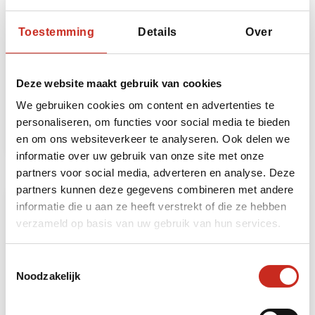
Toestemming
Details
Over
Turkmenistan avontuur reis
5 dagen
vanaf €975 per persoon
Deze website maakt gebruik van cookies
We gebruiken cookies om content en advertenties te
Lees meer
personaliseren, om functies voor social media te bieden
en om ons websiteverkeer te analyseren. Ook delen we
informatie over uw gebruik van onze site met onze
partners voor social media, adverteren en analyse. Deze
partners kunnen deze gegevens combineren met andere
informatie die u aan ze heeft verstrekt of die ze hebben
verzameld op basis van uw gebruik van hun services.
Toestemmingsselectie
Noodzakelijk