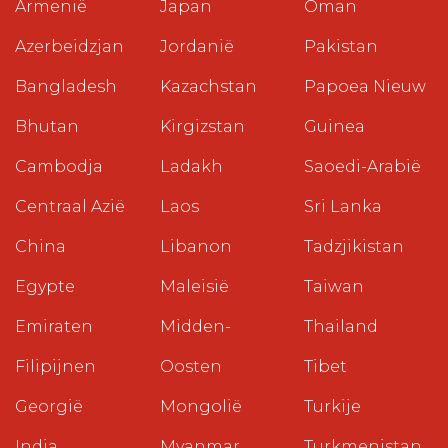
Armenië
Japan
Oman
Azerbeidzjan
Jordanië
Pakistan
Bangladesh
Kazachstan
Papoea Nieuw
Bhutan
Kirgizstan
Guinea
Cambodja
Ladakh
Saoedi-Arabië
Centraal Azië
Laos
Sri Lanka
China
Libanon
Tadzjikistan
Egypte
Maleisië
Taiwan
Emiraten
Midden-
Thailand
Filipijnen
Oosten
Tibet
Georgië
Mongolië
Turkije
India
Myanmar
Turkmenistan