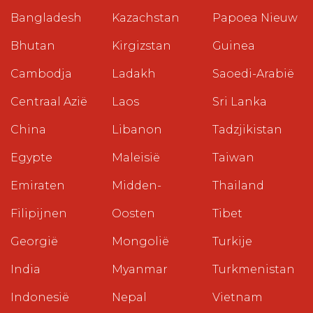
Bangladesh
Kazachstan
Papoea Nieuw
Bhutan
Kirgizstan
Guinea
Cambodja
Ladakh
Saoedi-Arabië
Centraal Azië
Laos
Sri Lanka
China
Libanon
Tadzjikistan
Egypte
Maleisië
Taiwan
Emiraten
Midden-
Thailand
Filipijnen
Oosten
Tibet
Georgië
Mongolië
Turkije
India
Myanmar
Turkmenistan
Indonesië
Nepal
Vietnam