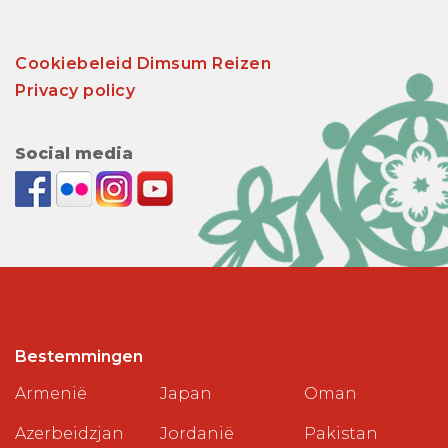
Cookiebeleid Dimsum Reizen
Privacy policy
Social media
Bestemmingen
Armenië
Japan
Oman
Azerbeidzjan
Jordanië
Pakistan