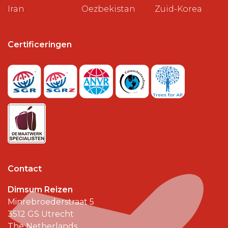
Iran
Oezbekistan
Zuid-Korea
Certificeringen
Contact
Dimsum Reizen
Minrebroederstraat 5
3512 GS
Utrecht
The Netherlands