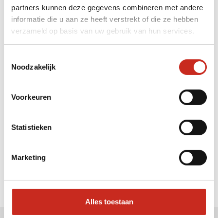
partners kunnen deze gegevens combineren met andere
Liever meteen contact met
informatie die u aan ze heeft verstrekt of die ze hebben
verzameld op basis van uw gebruik van hun services.
Hanne ?
Bel: 030 2300847
Toestemmingsselectie
Mail: info@dim-sum.nl
Noodzakelijk
Voorkeuren
Statistieken
Marketing
Alles toestaan