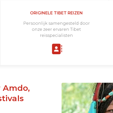
ORIGINELE TIBET REIZEN
Persoonlijk samengesteld door
onze zeer ervaren Tibet
reisspecialisten
tivals