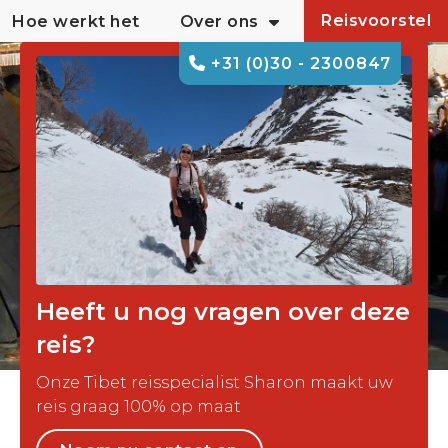
Reisvoorstel
Hoe werkt het
Over ons
+31 (0)30 - 2300847
Heeft u nog vragen over deze
reis?
Onze Tibet reisspecialist Sharon maakt uw
reis graag 100% op maat