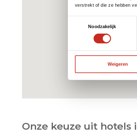
verstrekt of die ze hebben v
Toestemmingsselectie
Dag 12: Pema – Dari
Noodzakelijk
Dag 13: Dari – Machen
Weigeren
Dag 14: Machen
Dag 15: Machen – Tongren via Hor en
Jadir
Onze keuze uit hotels 
Dag 16: Tongren / Sjamanenfestival