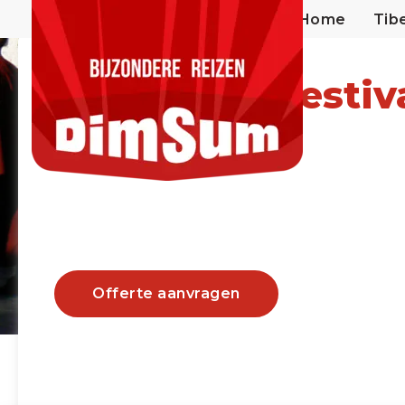
Home
Tib
Oost Tibet Festiva
Vanaf €2995
Offerte aanvragen