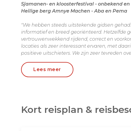
sjamanen- en kloosterfestival - onbekend en authentiek Oost-Tibet -
Heilige berg Amnye Machen - Aba en Pema
"We hebben steeds uitstekende gidsen gehad:
informatief en breed georiënteerd. Hetzelfde g
vertrouwenwekkend rijdend, correct en voork
locaties als zeer interessant ervaren, met daar
positieve uitschieters. We zijn zeer tevreden o
organisatie en de opzet van de reis."
Lees meer
Deze reis door
onbekend en authentiek Oost-
van een bijzonder festival, het
Sjamanenfestiv
(Repkong). Dit festival stamt nog uit de pre-boe
uniek in de Tibetaanse wereld. Niet de boed
worden geëerd met kleurrijke eeuwenoude ce
Kort reisplan & reisbes
offers gebracht en rituele dansen opgevoerd. 
bijzonder en doen, door zelfkastijding waarm
het meest denken aan de Asjoera festivals van 