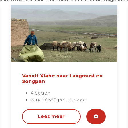
Vanuit Xiahe naar Langmusi en
Songpan
4 dagen
vanaf €590 per persoon
Lees meer