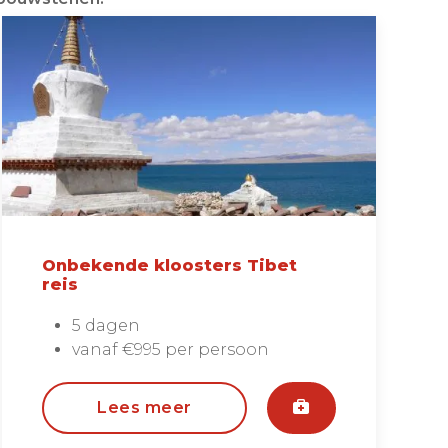
Onbekende kloosters Tibet
reis
5 dagen
vanaf €995 per persoon
Lees meer