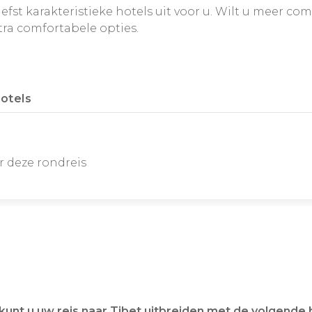
iefst karakteristieke hotels uit voor u. Wilt u meer com
tra comfortabele opties.
otels
r deze rondreis
kunt u uw reis naar Tibet uitbreiden met de volgende