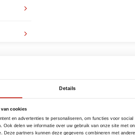
n de Tibetaanse nomaden
met daarom heen veel
onder voorbehoud, want is
, reist u verder naar
nen wandelen.
groene valleien van
Aba
 u naar Machen, gelegen
rt van Tibet
achen
en centrum van de
or Amdo en passeert
rpen
met prachtige
gegaan.
Details
plaats. Neem contact met
 van cookies
ent en advertenties te personaliseren, om functies voor social
. Ook delen we informatie over uw gebruik van onze site met on
e. Deze partners kunnen deze gegevens combineren met andere i