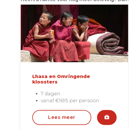
Lhasa en Omringende
kloosters
7 dagen
vanaf €1695 per persoon
Lees meer