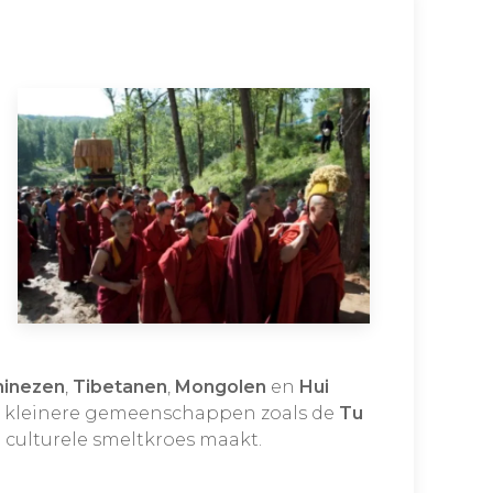
hinezen
,
Tibetanen
,
Mongolen
en
Hui
er kleinere gemeenschappen zoals de
Tu
 culturele smeltkroes maakt.