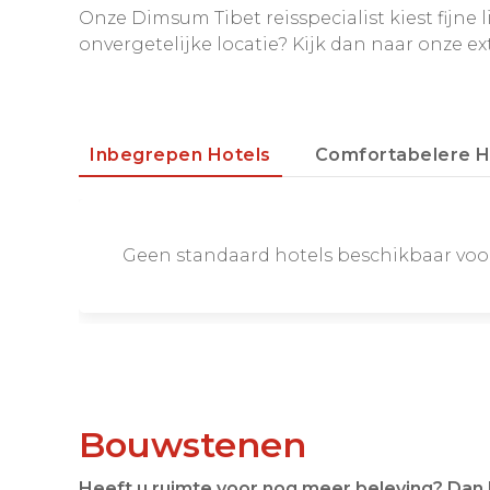
Onze Dimsum Tibet reisspecialist kiest fijne l
onvergetelijke locatie? Kijk dan naar onze ex
Dag 17: Tongren Sjamanenfestival
Inbegrepen Hotels
Comfortabelere H
Dag 18: Tongren Sjamanenfestival
Geen standaard hotels beschikbaar voo
Dag 19: Tongren – Xining
Bouwstenen
Heeft u ruimte voor nog meer beleving? Dan 