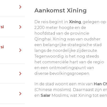
r u doorheen reist wordt
Aankomst Xining
en. Het oorspronkelijk
er bij Tibet, maar ligt
De reis begint in
Xining
, gelegen op
i, Gansu en Sichuan. De
si
2.200 meter hoogte en de
 aanwezig. Prachtige
hoofdstad van de provincie
van eindeloze groene
Qinghai. Xining was van oudsher
er met hun tenten
een belangrijke strategische stad
si
langs de noordelijke zijderoute.
Tegenwoordig is het nog steeds
aar ook een Tibetaans
het commerciële hart van de regio
um, nabij Xining. Hier
en een ontmoetingspunt van
 het
uitrollen van een
diverse bevolkingsgroepen.
 belevenis! Publiek komt
aak paasbest gekleed. Let
In de stad woont een mix van
Han C
ok trekt omdathet valkbij
(Chinese moslims). Daarnaast zijn 
en
Salar
Moslims, wat Xining tot een
 een festival mee te