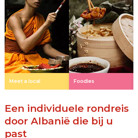
Meet a local
Foodies
Een individuele rondreis
door Albanië die bij u
past