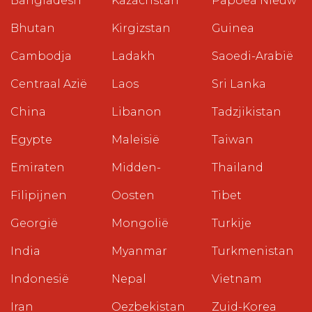
Bangladesh
Kazachstan
Papoea Nieuw
Bhutan
Kirgizstan
Guinea
Cambodja
Ladakh
Saoedi-Arabië
Centraal Azië
Laos
Sri Lanka
China
Libanon
Tadzjikistan
Egypte
Maleisië
Taiwan
Emiraten
Midden-
Thailand
Filipijnen
Oosten
Tibet
Georgië
Mongolië
Turkije
India
Myanmar
Turkmenistan
Indonesië
Nepal
Vietnam
Iran
Oezbekistan
Zuid-Korea