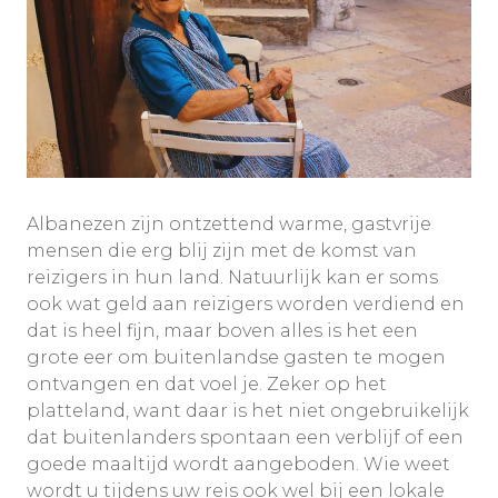
Albanezen zijn ontzettend warme, gastvrije
mensen die erg blij zijn met de komst van
reizigers in hun land. Natuurlijk kan er soms
ook wat geld aan reizigers worden verdiend en
dat is heel fijn, maar boven alles is het een
grote eer om buitenlandse gasten te mogen
ontvangen en dat voel je. Zeker op het
platteland, want daar is het niet ongebruikelijk
dat buitenlanders spontaan een verblijf of een
goede maaltijd wordt aangeboden. Wie weet
wordt u tijdens uw reis ook wel bij een lokale