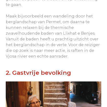
te gaan.
Maak bijvoorbeeld een wandeling door het
berglandschap van Permet, om daarna te
kunnen relaxen bij de thermische
zwavelhoudende baden van Llixhat e Benjes.
Vanuit de baden heeft u prachtig uitzicht over
het berglandschap in de verte. Voor de reiziger
die op zoek is naar meer actie, is raften in de
Vjosa rivier een echte aanrader.
2. Gastvrije bevolking