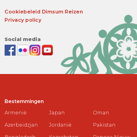
Cookiebeleid Dimsum Reizen
Privacy policy
Social media
Bestemmingen
Armenië
Japan
Oman
Azerbeidzjan
Jordanië
Pakistan