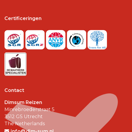
Certificeringen
Contact
Dimsum Reizen
Minrebroederstraat 5
3512 GS
Utrecht
The Netherlands
info@dim-sum.nl