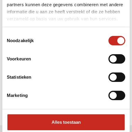
partners kunnen deze gegevens combineren met andere
Liever meteen contact met
informatie die u aan ze heeft verstrekt of die ze hebben
verzameld op basis van uw gebruik van hun services.
Sarah ?
Bel: 030 2300847
Toestemmingsselectie
Mail: info@dim-sum.nl
Noodzakelijk
Voorkeuren
Statistieken
Marketing
Alles toestaan