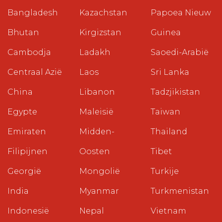
Bangladesh
Kazachstan
Papoea Nieuw
Bhutan
Kirgizstan
Guinea
Cambodja
Ladakh
Saoedi-Arabië
Centraal Azië
Laos
Sri Lanka
China
Libanon
Tadzjikistan
Egypte
Maleisië
Taiwan
Emiraten
Midden-
Thailand
Filipijnen
Oosten
Tibet
Georgië
Mongolië
Turkije
India
Myanmar
Turkmenistan
Indonesië
Nepal
Vietnam