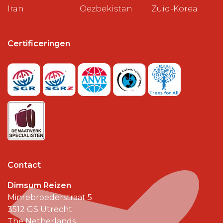
Iran
Oezbekistan
Zuid-Korea
Certificeringen
Contact
Dimsum Reizen
Minrebroederstraat 5
3512 GS
Utrecht
The Netherlands