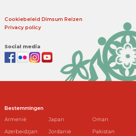
Cookiebeleid Dimsum Reizen
Privacy policy
Social media
Bestemmingen
Armenië
Japan
Oman
Azerbeidzjan
Jordanië
Pakistan