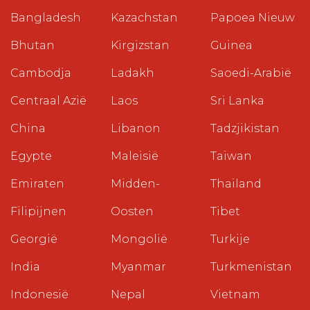
Bangladesh
Kazachstan
Papoea Nieuw
Bhutan
Kirgizstan
Guinea
Cambodja
Ladakh
Saoedi-Arabië
Centraal Azië
Laos
Sri Lanka
China
Libanon
Tadzjikistan
Egypte
Maleisië
Taiwan
Emiraten
Midden-
Thailand
Filipijnen
Oosten
Tibet
Georgië
Mongolië
Turkije
India
Myanmar
Turkmenistan
Indonesië
Nepal
Vietnam