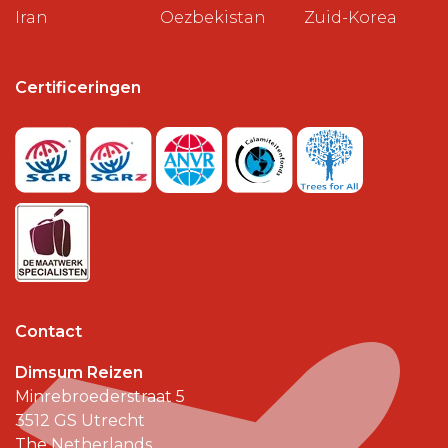
Iran
Oezbekistan
Zuid-Korea
Certificeringen
Contact
Dimsum Reizen
Minrebroederstraat 5
3512 GS
Utrecht
The Netherlands