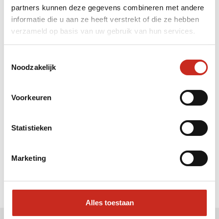
partners kunnen deze gegevens combineren met andere
Liever meteen contact met
informatie die u aan ze heeft verstrekt of die ze hebben
verzameld op basis van uw gebruik van hun services.
Vera ?
Bel: 030 2300847
Toestemmingsselectie
Mail: info@dim-sum.nl
Noodzakelijk
Voorkeuren
Statistieken
Marketing
Alles toestaan