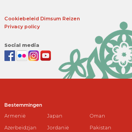
Cookiebeleid Dimsum Reizen
Privacy policy
Social media
Bestemmingen
Armenië
Japan
Oman
Azerbeidzjan
Jordanië
Pakistan