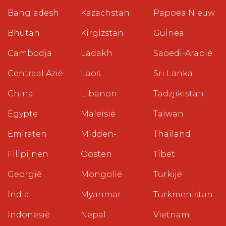
Bangladesh
Kazachstan
Papoea Nieuw
Bhutan
Kirgizstan
Guinea
Cambodja
Ladakh
Saoedi-Arabië
Centraal Azië
Laos
Sri Lanka
China
Libanon
Tadzjikistan
Egypte
Maleisië
Taiwan
Emiraten
Midden-
Thailand
Filipijnen
Oosten
Tibet
Georgië
Mongolië
Turkije
India
Myanmar
Turkmenistan
Indonesië
Nepal
Vietnam