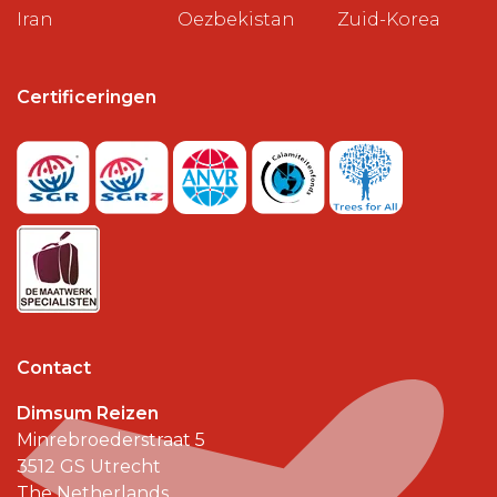
Iran
Oezbekistan
Zuid-Korea
Certificeringen
Contact
Dimsum Reizen
Minrebroederstraat 5
3512 GS
Utrecht
The Netherlands