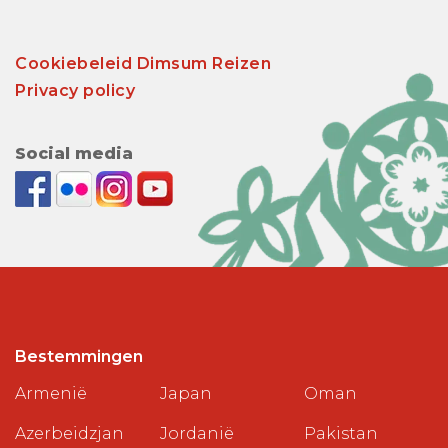
Cookiebeleid Dimsum Reizen
Privacy policy
Social media
Bestemmingen
Armenië
Japan
Oman
Azerbeidzjan
Jordanië
Pakistan