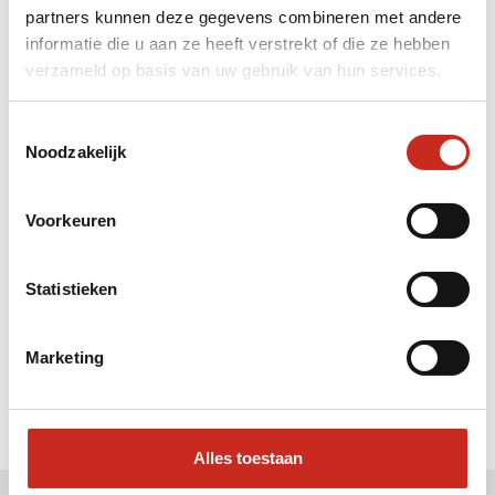
partners kunnen deze gegevens combineren met andere
Liever meteen contact met
informatie die u aan ze heeft verstrekt of die ze hebben
verzameld op basis van uw gebruik van hun services.
Vera ?
Bel: 030 2300847
Toestemmingsselectie
Mail: info@dim-sum.nl
Noodzakelijk
Voorkeuren
Statistieken
Marketing
Alles toestaan