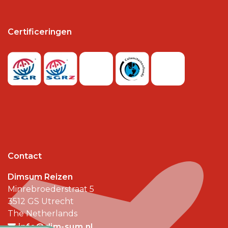
Certificeringen
Contact
Dimsum Reizen
Minrebroederstraat 5
3512 GS
Utrecht
The Netherlands
info@dim-sum.nl