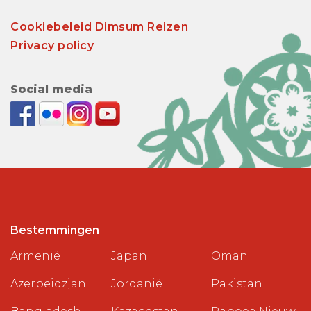
Cookiebeleid Dimsum Reizen
Privacy policy
Social media
Bestemmingen
Armenië
Japan
Oman
Azerbeidzjan
Jordanië
Pakistan