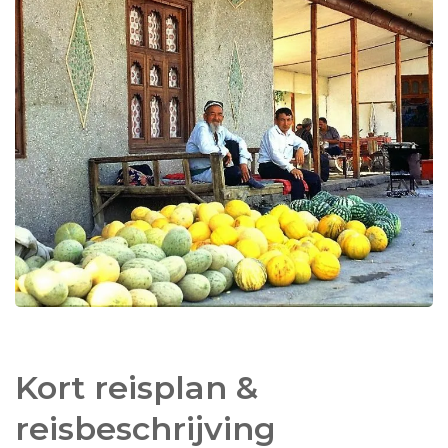
In een aantal plaatsen is het mogelijk om te
kiezen voor een
comfortabeler hotel
dan het
standaard hotel. Onder het tabblad hotels kunt u
zien waar dat mogelijk is en wat de meerkosten
bedragen. Zo kunt u zelf de reis helemaal
naar uw
eigen wens samenstellen
.
Kort reisplan &
reisbeschrijving