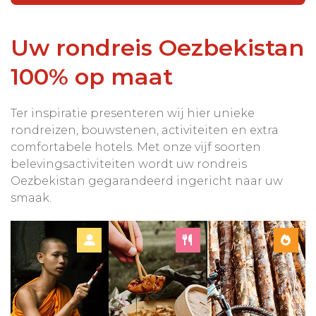
Uw rondreis Oezbekistan
100% op maat
Ter inspiratie presenteren wij hier unieke
rondreizen, bouwstenen, activiteiten en extra
comfortabele hotels. Met onze vijf soorten
belevingsactiviteiten wordt uw rondreis
Oezbekistan gegarandeerd ingericht naar uw
smaak.