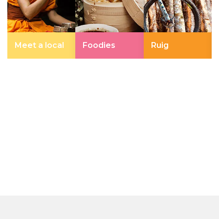
Meet a local
Foodies
Ruig