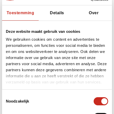
Toestemming
Details
Over
Deze website maakt gebruik van cookies
We gebruiken cookies om content en advertenties te
personaliseren, om functies voor social media te bieden
Yurtovernachting Woestijn
en om ons websiteverkeer te analyseren. Ook delen we
2 dagen
informatie over uw gebruik van onze site met onze
vanaf €275 per persoon
partners voor social media, adverteren en analyse. Deze
partners kunnen deze gegevens combineren met andere
informatie die u aan ze heeft verstrekt of die ze hebben
Lees meer
verzameld op basis van uw gebruik van hun services.
Toestemmingsselectie
Noodzakelijk