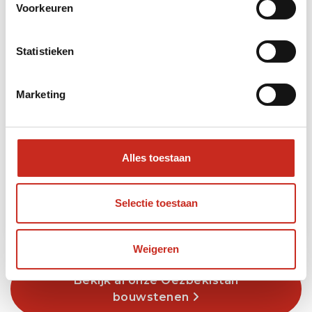
Voorkeuren
Statistieken
Marketing
Sentyab bergwandelen
2 dagen
Alles toestaan
vanaf €175 per persoon
Selectie toestaan
Lees meer
Weigeren
Bekijk al onze Oezbekistan
bouwstenen