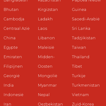
Bangladesh
Kazachstan
Papoea Nieuw
Bhutan
Kirgizstan
Guinea
Cambodja
Ladakh
Saoedi-Arabië
Centraal Azië
Laos
Sri Lanka
China
Libanon
Tadzjikistan
Egypte
Maleisië
Taiwan
Emiraten
Midden-
Thailand
Filipijnen
Oosten
Tibet
Georgië
Mongolië
Turkije
India
Myanmar
Turkmenistan
Indonesië
Nepal
Vietnam
Iran
Oezbekistan
Zuid-Korea