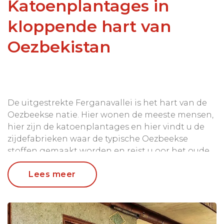
Katoenplantages in
kloppende hart van
Oezbekistan
De uitgestrekte Ferganavallei is het hart van de
Oezbeekse natie. Hier wonen de meeste mensen,
hier zijn de katoenplantages en hier vindt u de
zijdefabrieken waar de typische Oezbeekse
stoffen gemaakt worden en reist u oor het oude
khanaat van Kokand.
Lees meer
We bieden hier ook
leuke excursies
aan die uw
reis nog completer maken. Kijk onder het
tabblad excursies en kies zelf de excursies uit die
u het meest aanspreken.