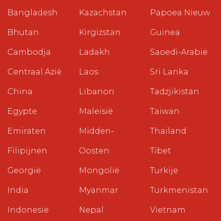
Bangladesh
Kazachstan
Papoea Nieuw
Bhutan
Kirgizstan
Guinea
Cambodja
Ladakh
Saoedi-Arabië
Centraal Azië
Laos
Sri Lanka
China
Libanon
Tadzjikistan
Egypte
Maleisië
Taiwan
Emiraten
Midden-
Thailand
Filipijnen
Oosten
Tibet
Georgië
Mongolië
Turkije
India
Myanmar
Turkmenistan
Indonesië
Nepal
Vietnam