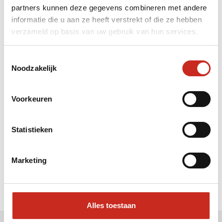
partners kunnen deze gegevens combineren met andere
Liever meteen contact met
informatie die u aan ze heeft verstrekt of die ze hebben
verzameld op basis van uw gebruik van hun services.
Hanne ?
Bel: 030 2300847
Toestemmingsselectie
Mail: info@dim-sum.nl
Noodzakelijk
Voorkeuren
Statistieken
Marketing
Alles toestaan