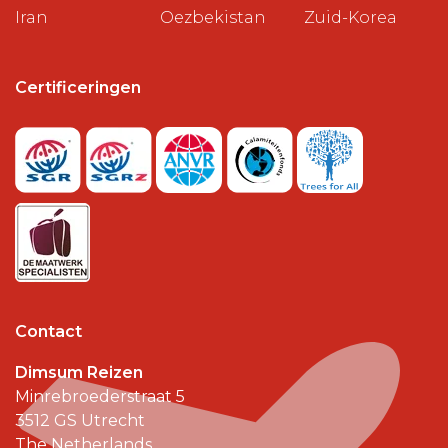
Iran
Oezbekistan
Zuid-Korea
Certificeringen
Contact
Dimsum Reizen
Minrebroederstraat 5
3512 GS
Utrecht
The Netherlands