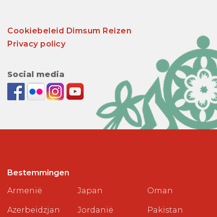
Cookiebeleid Dimsum Reizen
Privacy policy
Social media
Bestemmingen
Armenië
Japan
Oman
Azerbeidzjan
Jordanië
Pakistan