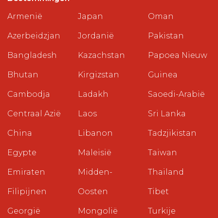
Armenië
Japan
Oman
Azerbeidzjan
Jordanië
Pakistan
Bangladesh
Kazachstan
Papoea Nieuw
Bhutan
Kirgizstan
Guinea
Cambodja
Ladakh
Saoedi-Arabië
Centraal Azië
Laos
Sri Lanka
China
Libanon
Tadzjikistan
Egypte
Maleisië
Taiwan
Emiraten
Midden-
Thailand
Filipijnen
Oosten
Tibet
Georgië
Mongolië
Turkije