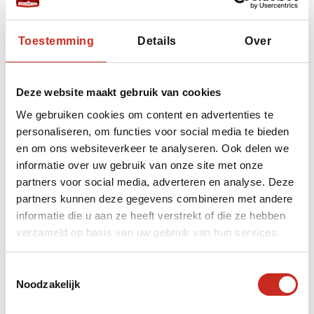
mogelijkheden in Mongolië zijn erg divers:
Toestemming
Details
Over
Bezoek Mongolië
Deze website maakt gebruik van cookies
We gebruiken cookies om content en advertenties te
Leg de focus op Actief (wandelingen in de
personaliseren, om functies voor social media te bieden
bergen op verschillende plekken in
en om ons websiteverkeer te analyseren. Ook delen we
Mongolië);
informatie over uw gebruik van onze site met onze
partners voor social media, adverteren en analyse. Deze
Kies voor lokale beleving, met persoonlijke
partners kunnen deze gegevens combineren met andere
Meet-a-local-activiteiten;
informatie die u aan ze heeft verstrekt of die ze hebben
Avontuurlijke activiteiten, voor een Ruige
verzameld op basis van uw gebruik van hun services.
belevenis Ruig (ga off the beaten track, en
bezoek bijvoorbeeld Adelaarsfestival);
Toestemmingsselectie
Noodzakelijk
Wees Mindful op reis, en kies voor slow
(eco)travel;