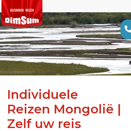
Individuele
Reizen Mongolië |
Zelf uw reis