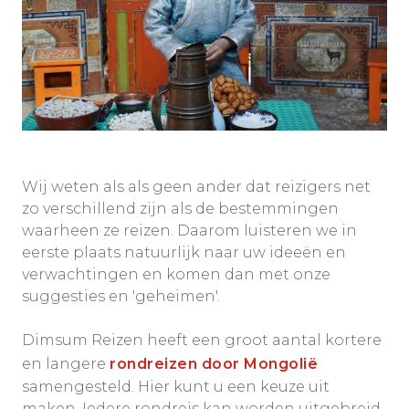
Wij weten als als geen ander dat reizigers net
zo verschillend zijn als de bestemmingen
waarheen ze reizen. Daarom luisteren we in
eerste plaats natuurlijk naar uw ideeën en
verwachtingen en komen dan met onze
suggesties en 'geheimen'.
Dimsum Reizen heeft een groot aantal kortere
en langere
rondreizen door Mongolië
samengesteld. Hier kunt u een keuze uit
maken. Iedere rondreis kan worden uitgebreid