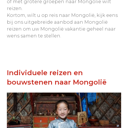
of met grotere groepen naar Mongolië wilt
reizen.
Kortom, wilt u op reis naar Mongolië, kijk eens
bij ons uitgebreide aanbod aan Mongolië
reizen om uw Mongolië vakantie geheel naar
wens samen te stellen.
Individuele reizen en
bouwstenen naar Mongolië