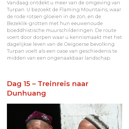
Vandaag ontdekt u meer van de omgeving van
Turpan. U bezoekt de Flaming Mountains, waar
de rode rotsen gloeien in de zon, en de
Bezeklik-grotten met hun eeuwenoude
boeddhistische muurschilderingen. De route
voert door dorpen waar u kennismaakt met het
dagelijkse leven van de Oeigoerse bevolking.
Turpan voelt als een oase van geschiedenis te
midden van een ongenaakbaar landschap.
Dag 15 – Treinreis naar
Dunhuang