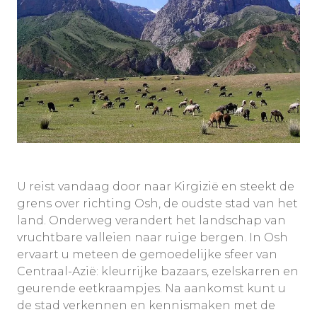
U reist vandaag door naar Kirgizië en steekt de
grens over richting Osh, de oudste stad van het
land. Onderweg verandert het landschap van
vruchtbare valleien naar ruige bergen. In Osh
ervaart u meteen de gemoedelijke sfeer van
Centraal-Azië: kleurrijke bazaars, ezelskarren en
geurende eetkraampjes. Na aankomst kunt u
de stad verkennen en kennismaken met de