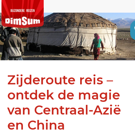
Zijderoute reis –
ontdek de magie
van Centraal-Azië
en China