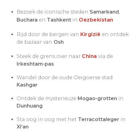
Bezoek de iconische steden
Samarkand
,
Buchara
en
Tashkent
in
Oezbekistan
Rijd door de bergen van
Kirgizië
en ontdek
de bazaar van
Osh
Steek de grens over naar
China
via de
Irkeshtam-pas
Wandel door de oude Oeigoerse stad
Kashgar
Ontdek de mysterieuze
Mogao-grotten
in
Dunhuang
Sta oog in oog met het
Terracottaleger
in
Xi’an