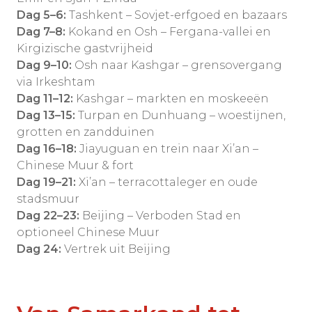
Dag 5–6:
Tashkent – Sovjet-erfgoed en bazaars
Dag 7–8:
Kokand en Osh – Fergana-vallei en
Kirgizische gastvrijheid
Dag 9–10:
Osh naar Kashgar – grensovergang
via Irkeshtam
Dag 11–12:
Kashgar – markten en moskeeën
Dag 13–15:
Turpan en Dunhuang – woestijnen,
grotten en zandduinen
Dag 16–18:
Jiayuguan en trein naar Xi’an –
Chinese Muur & fort
Dag 19–21:
Xi’an – terracottaleger en oude
stadsmuur
Dag 22–23:
Beijing – Verboden Stad en
optioneel Chinese Muur
Dag 24:
Vertrek uit Beijing