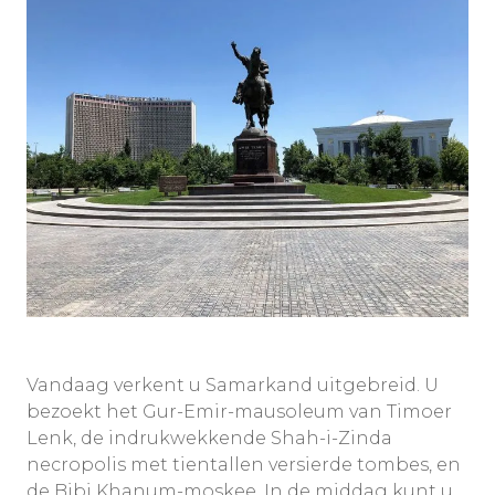
Vandaag verkent u Samarkand uitgebreid. U
bezoekt het Gur-Emir-mausoleum van Timoer
Lenk, de indrukwekkende Shah-i-Zinda
necropolis met tientallen versierde tombes, en
de Bibi Khanum-moskee. In de middag kunt u