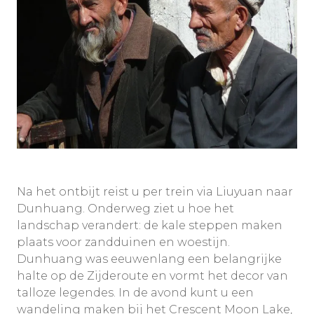
Na het ontbijt reist u per trein via Liuyuan naar
Dunhuang. Onderweg ziet u hoe het
landschap verandert: de kale steppen maken
plaats voor zandduinen en woestijn.
Dunhuang was eeuwenlang een belangrijke
halte op de Zijderoute en vormt het decor van
talloze legendes. In de avond kunt u een
wandeling maken bij het Crescent Moon Lake,