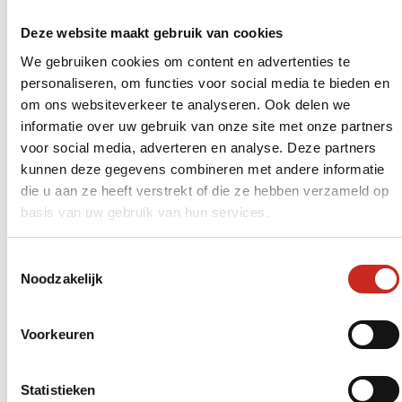
Deze website maakt gebruik van cookies
We gebruiken cookies om content en advertenties te
personaliseren, om functies voor social media te bieden en
om ons websiteverkeer te analyseren. Ook delen we
informatie over uw gebruik van onze site met onze partners
Na een ontspannen ochtend vertrekt u weer
voor social media, adverteren en analyse. Deze partners
richting Tashkent. Onderweg ziet u het
kunnen deze gegevens combineren met andere informatie
Oezbeekse landschap aan u voorbij trekken:
die u aan ze heeft verstrekt of die ze hebben verzameld op
dorpen, velden en markten. In Tashkent heeft u
basis van uw gebruik van hun services.
tijd voor een laatste wandeling of een bezoek
aan een kunstgalerie. De avond is vrij om zelf
de Oezbeekse keuken verder te ontdekken –
Toestemmingsselectie
Noodzakelijk
probeer zeker plov, het nationale gerecht. Uw
reis door Oezbekistan sluit u af met een gevoel
van vervulling.
Voorkeuren
Statistieken