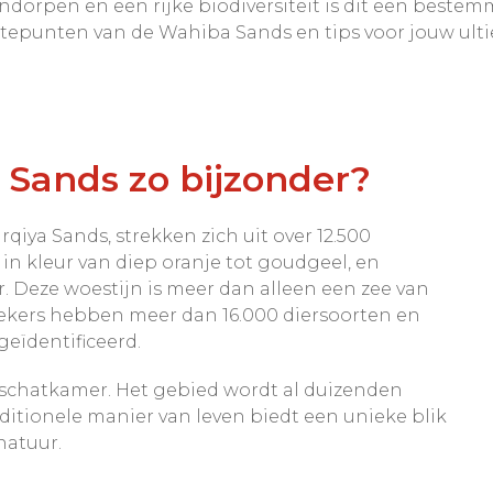
rpen en een rijke biodiversiteit is dit een bestemmin
gtepunten van de Wahiba Sands en tips voor jouw ult
Sands zo bijzonder?
iya Sands, strekken zich uit over 12.500
in kleur van diep oranje tot goudgeel, en
 Deze woestijn is meer dan alleen een zee van
oekers hebben meer dan 16.000 diersoorten en
geïdentificeerd.
 schatkamer. Het gebied wordt al duizenden
itionele manier van leven biedt een unieke blik
natuur.