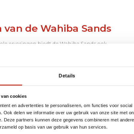
n van de Wahiba Sands
rele ervaringen biedt de Wahiba Sands ook
d je verborgen oases, zoals Wadi Bani Khalid, een
tnodigt tot een verfrissende duik. Ook herbergt
ondere diersoorten zoals de Arabische oryx en
nieten van zeldzame trekvogels die het gebied
Details
 van cookies
ent en advertenties te personaliseren, om functies voor social
. Ook delen we informatie over uw gebruik van onze site met on
e. Deze partners kunnen deze gegevens combineren met andere i
erzameld op basis van uw gebruik van hun services.