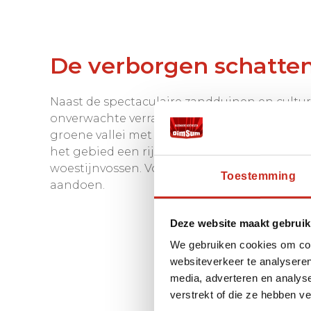
De verborgen schatte
Naast de spectaculaire zandduinen en cultu
onverwachte verrassingen. In de woestijn vin
groene vallei met kristalhelder water dat ui
het gebied een rijke biodiversiteit, met bijz
woestijnvossen. Vogelliefhebbers kunnen ge
Toestemming
aandoen.
Deze website maakt gebruik
We gebruiken cookies om cont
websiteverkeer te analyseren
media, adverteren en analys
verstrekt of die ze hebben v