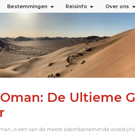
Bestemmingen
Reisinfo
Over ons
 Oman: De Ultieme G
r
Oman, is een van de meest adembenemende woestijnl