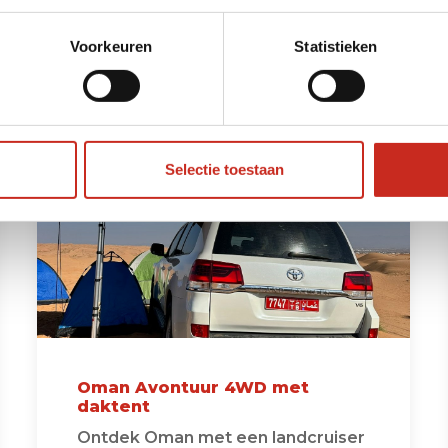
e populairste Oman rondre
Voorkeuren
Statistieken
Selectie toestaan
Oman Avontuur 4WD met
daktent
Ontdek Oman met een landcruiser