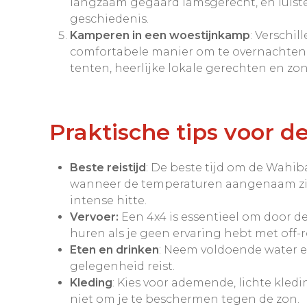
langzaam gegaard lamsgerecht, en luiste
geschiedenis.
Kamperen in een woestijnkamp
: Verschi
comfortabele manier om te overnachten 
tenten, heerlijke lokale gerechten en zo
Praktische tips voor 
Beste reistijd
: De beste tijd om de Wahib
wanneer de temperaturen aangenaam zi
intense hitte.
Vervoer:
Een 4x4 is essentieel om door de
huren als je geen ervaring hebt met off-r
Eten en drinken
: Neem voldoende water en
gelegenheid reist.
Kleding
: Kies voor ademende, lichte kl
niet om je te beschermen tegen de zon.