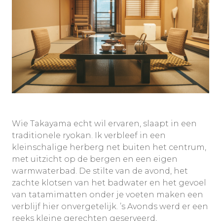
Wie Takayama echt wil ervaren, slaapt in een
traditionele ryokan. Ik verbleef in een
kleinschalige herberg net buiten het centrum,
met uitzicht op de bergen en een eigen
warmwaterbad. De stilte van de avond, het
zachte klotsen van het badwater en het gevoel
van tatamimatten onder je voeten maken een
verblijf hier onvergetelijk. ’s Avonds werd er een
reeks kleine gerechten geserveerd,