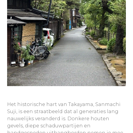
Het historische hart van Takayama, Sanmachi
Suji, is een straatbeeld dat al generaties lang
nauwelijks veranderd is. Donkere houten
gevels, diepe schaduwpartijen en
handgesneden uithangborden nemen je mee