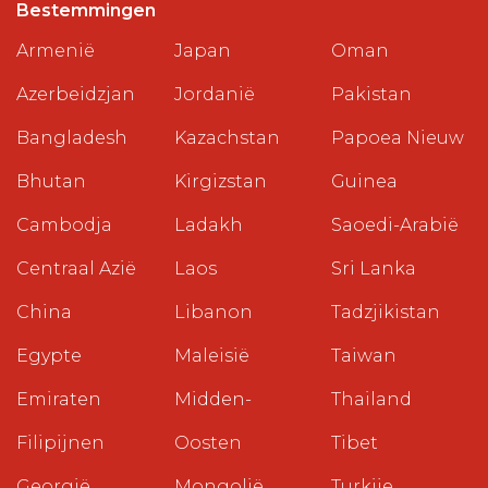
Bestemmingen
Armenië
Japan
Oman
Azerbeidzjan
Jordanië
Pakistan
Bangladesh
Kazachstan
Papoea Nieuw
Bhutan
Kirgizstan
Guinea
Cambodja
Ladakh
Saoedi-Arabië
Centraal Azië
Laos
Sri Lanka
China
Libanon
Tadzjikistan
Egypte
Maleisië
Taiwan
Emiraten
Midden-
Thailand
Filipijnen
Oosten
Tibet
Georgië
Mongolië
Turkije