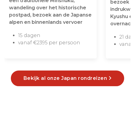
een traditionele Minshuku,
bezoek aa
wandeling over het historische
indrukwek
postpad, bezoek aan de Japanse
Kyushu en
alpen en binnenlands vervoer
overnach
15 dagen
21 da
vanaf €2395 per persoon
vanaf
Bekijk al onze Japan rondreizen