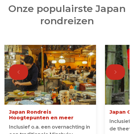
Onze populairste Japan
rondreizen
Japan Rondreis
Japan C
Hoogtepunten en meer
Inclusief
Inclusief o.a. een overnachting in
de theevel