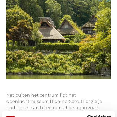
Net buiten het centrum ligt het
openluchtmuseum Hida-no-Sato. Hier zie je
traditionele architectuur uit de regio zoals
boerderijen met dikke rieten daken, open