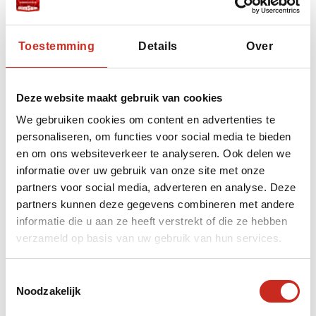
haarden in het midden van het huis en
werkplaatsen voor houtbewerking. Wat mij
raakte, was de rust in dit parkachtige domein.
Toestemming
Details
Over
Geen drukte, geen overdaad, alleen een
tastbare verbondenheid met een manier van
leven die langzaam verdwijnt.
Deze website maakt gebruik van cookies
We gebruiken cookies om content en advertenties te
In de herfst transformeert Hida-no-Sato in een
personaliseren, om functies voor social media te bieden
kleurrijk decor van roodgele esdoorns en koel
en om ons websiteverkeer te analyseren. Ook delen we
zonlicht. Een perfecte plek om even op adem
te komen.
informatie over uw gebruik van onze site met onze
partners voor social media, adverteren en analyse. Deze
Hida-no-Sato is ook het perfecte alternatief
partners kunnen deze gegevens combineren met andere
voor het populaire Shirakawago, wat
informatie die u aan ze heeft verstrekt of die ze hebben
tegenwoordig massa's aan toeristen trekt.
verzameld op basis van uw gebruik van hun services.
Toestemmingsselectie
Wandelingen en
Noodzakelijk