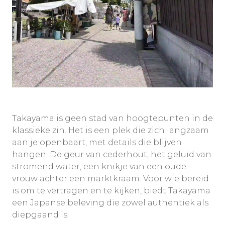
Takayama is geen stad van hoogtepunten in de
klassieke zin. Het is een plek die zich langzaam
aan je openbaart, met details die blijven
hangen. De geur van cederhout, het geluid van
stromend water, een knikje van een oude
vrouw achter een marktkraam. Voor wie bereid
is om te vertragen en te kijken, biedt Takayama
een Japanse beleving die zowel authentiek als
diepgaand is.