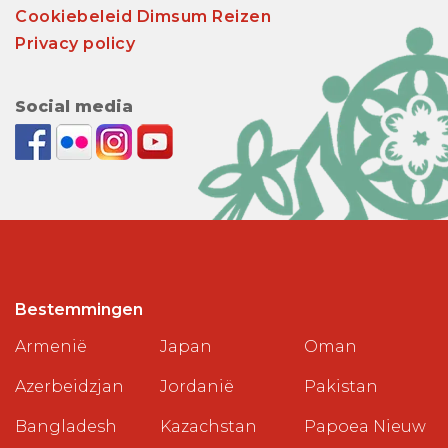
Cookiebeleid Dimsum Reizen
Privacy policy
Social media
Bestemmingen
Armenië
Japan
Oman
Azerbeidzjan
Jordanië
Pakistan
Bangladesh
Kazachstan
Papoea Nieuw