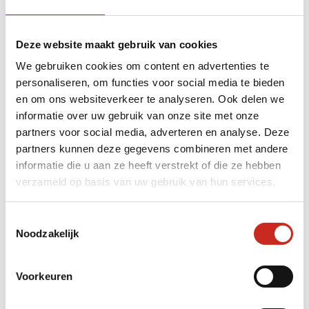
Deze website maakt gebruik van cookies
We gebruiken cookies om content en advertenties te
personaliseren, om functies voor social media te bieden
en om ons websiteverkeer te analyseren. Ook delen we
informatie over uw gebruik van onze site met onze
partners voor social media, adverteren en analyse. Deze
partners kunnen deze gegevens combineren met andere
informatie die u aan ze heeft verstrekt of die ze hebben
Oezbekistan Reis
Oezbeki
verzameld op basis van uw gebruik van hun services.
rondreis
Hoogtepunten van Oezbekistan
Tweeweek
– Individuele rondreis van 10
Toestemmingsselectie
Oezbekis
dagen
Noodzakelijk
15 da
10 dagen
vanaf
Voorkeuren
vanaf €995 per persoon