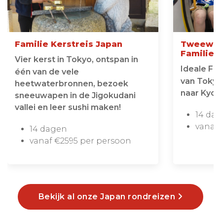
Familie Kerstreis Japan
Tweewee
Familier
Vier kerst in Tokyo, ontspan in
Ideale Fam
één van de vele
van Tokyo
heetwaterbronnen, bezoek
naar Kyot
sneeuwapen in de Jigokudani
vallei en leer sushi maken!
14 da
vanaf
14 dagen
vanaf €2595 per persoon
Bekijk al onze Japan rondreizen