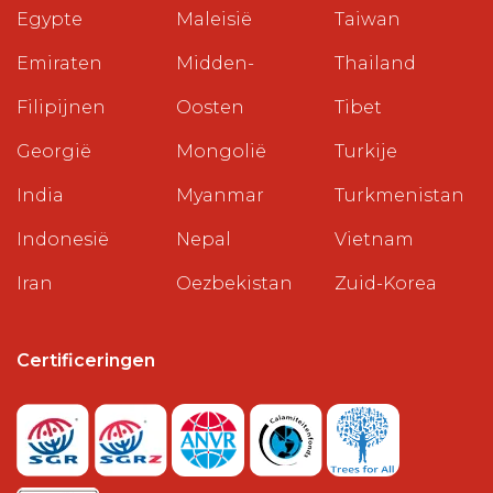
Egypte
Maleisië
Taiwan
Emiraten
Midden-
Thailand
Filipijnen
Oosten
Tibet
Georgië
Mongolië
Turkije
India
Myanmar
Turkmenistan
Indonesië
Nepal
Vietnam
Iran
Oezbekistan
Zuid-Korea
Certificeringen