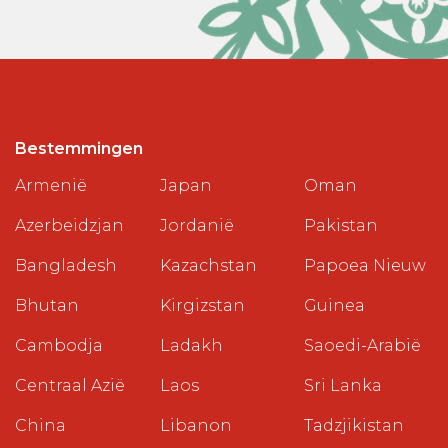
Bestemmingen
Armenië
Japan
Oman
Azerbeidzjan
Jordanië
Pakistan
Bangladesh
Kazachstan
Papoea Nieuw
Bhutan
Kirgizstan
Guinea
Cambodja
Ladakh
Saoedi-Arabië
Centraal Azië
Laos
Sri Lanka
China
Libanon
Tadzjikistan