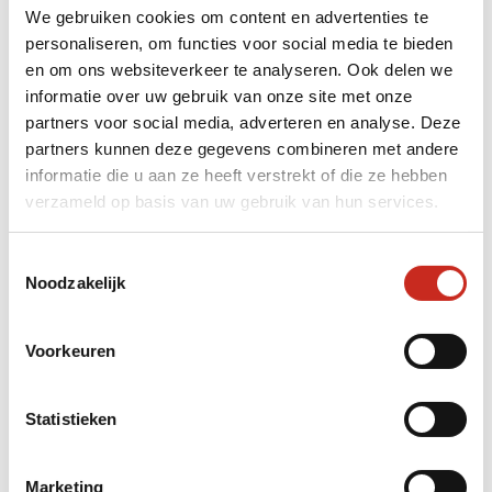
manga kunt lezen met een drankje erbij. In
We gebruiken cookies om content en advertenties te
sommige manga-cafés kun je zelfs blijven
personaliseren, om functies voor social media te bieden
slapen in kleine cabines, omringd door
en om ons websiteverkeer te analyseren. Ook delen we
boekenplanken vol strips.
informatie over uw gebruik van onze site met onze
partners voor social media, adverteren en analyse. Deze
partners kunnen deze gegevens combineren met andere
Manga shoppen – de
informatie die u aan ze heeft verstrekt of die ze hebben
verzameld op basis van uw gebruik van hun services.
leukste winkels van
Japan
Toestemmingsselectie
Noodzakelijk
Mandarake is dé winkelketen voor manga-
Voorkeuren
liefhebbers, met vestigingen in Akihabara,
Shibuya, Shinjuku, Osaka en Fukuoka. Hier
koop je alles, van zeldzame eerste drukken tot
Statistieken
gloednieuwe series.
Animate is de grootste winkelketen van Japan
Marketing