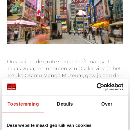
Ook buiten de grote steden leeft manga. In
Takarazuka, ten noorden van Osaka, vind je het
Tezuka Osamu Manga Museum, gewijd aan de
‘vader van manga’, de bedenker van Astro Boy
en Kimba the White Lion. Hier leer je hoe hij de
moderne stripstijl ontwikkelde en kun je zelf
tekenen in zijn atelier.
Toestemming
Details
Over
In Yokohama en Nagoya verschijnen
regelmatig pop-up manga-cafés waar je
Deze website maakt gebruik van cookies