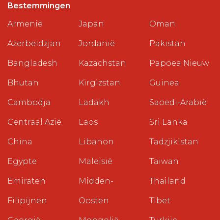
Bestemmingen
Armenië
Japan
Oman
Azerbeidzjan
Jordanië
Pakistan
Bangladesh
Kazachstan
Papoea Nieuw
Bhutan
Kirgizstan
Guinea
Cambodja
Ladakh
Saoedi-Arabië
Centraal Azië
Laos
Sri Lanka
China
Libanon
Tadzjikistan
Egypte
Maleisië
Taiwan
Emiraten
Midden-
Thailand
Filipijnen
Oosten
Tibet