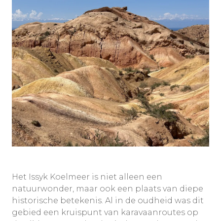
Het Issyk Koelmeer is niet alleen een
natuurwonder, maar ook een plaats van diepe
historische betekenis. Al in de oudheid was dit
gebied een kruispunt van karavaanroutes op