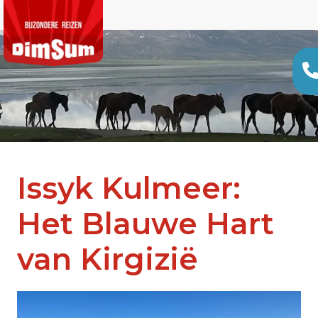
Issyk Kulmeer:
Het Blauwe Hart
van Kirgizië