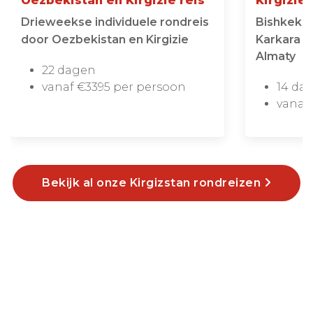
Oezbekistan en Kirgizië reis
Kirgizië
Drieweekse individuele rondreis
Bishkek - 
door Oezbekistan en Kirgizie
Karkara - 
Almaty
22 dagen
vanaf €3395 per persoon
14 da
vanaf
Bekijk al onze Kirgizstan rondreizen