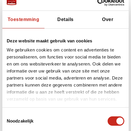
Toestemming
Details
Over
🏞️
1. Skazka Canyon
(Sprookjeskloof)
Deze website maakt gebruik van cookies
Gelegen aan de zuidkant van het meer, vlakbij
We gebruiken cookies om content en advertenties te
Tosor, is deze kloof beroemd om zijn
personaliseren, om functies voor social media te bieden
felgekleurde rotsformaties die lijken op
en om ons websiteverkeer te analyseren. Ook delen we
kastelen, dieren en fantasiewezens. De rode
informatie over uw gebruik van onze site met onze
zandsteen is door erosie gevormd tot
partners voor social media, adverteren en analyse. Deze
surrealistische sculpturen — perfect voor een
partners kunnen deze gegevens combineren met andere
wandeling of fotomoment bij zonsondergang.
informatie die u aan ze heeft verstrekt of die ze hebben
verzameld op basis van uw gebruik van hun services.
Toestemmingsselectie
🐴
2. Jeti-Ögüz
Noodzakelijk