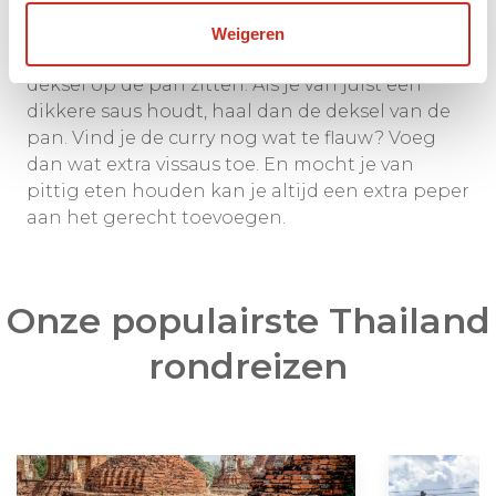
witte rijst. Eet smakelijk!
Weigeren
Tip:
als je van dunne saus houdt, laat dan de
deksel op de pan zitten. Als je van juist een
dikkere saus houdt, haal dan de deksel van de
pan. Vind je de curry nog wat te flauw? Voeg
dan wat extra vissaus toe. En mocht je van
pittig eten houden kan je altijd een extra peper
aan het gerecht toevoegen.
Onze populairste Thailand
rondreizen