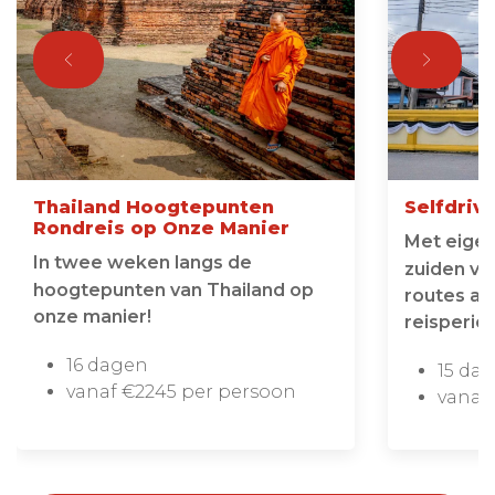
Thailand Hoogtepunten
Selfdriv
Rondreis op Onze Manier
Met eigen
In twee weken langs de
zuiden va
hoogtepunten van Thailand op
routes af
onze manier!
reisperio
16 dagen
15 da
vanaf €2245 per persoon
vanaf