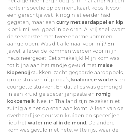
het algemeen) erg hoog is in Thailand! Na een
korte inspectie op de menukaart koos ik voor
een gerechtje wat ik nog niet eerder had
gegeten, maar een
curry met aardappel en kip
klonk mij wel goed in de oren. Al vrij snel kwam
de serveerster met twee enorme kommen
aangelopen. Was dit allemaal voor mij? En
jawel, allebei de kommen werden voor mijn
neus neergezet. Eet smakelijk! Mijn kom was
tot bijna aan het randje gevuld met
malse
kippendij
stukken, zacht gegaarde aardappels,
grote stukken ui, pinda’s,
knaloranje wortels
en
courgette stukken. En dat alles was gemengd
in een kruidige specerijenpasta en
romig
kokosmelk
. Nee, in Thailand zijn ze zeker niet
zuinig als het op eten aan komt! Alleen van de
overheerlijke geur van kruiden en specerijen
liep het
water me al in de mond
. De andere
kom was gevuld met hete, witte rijst waar de