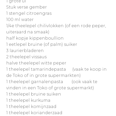
1 grote ui
Stuk verse gember
1 stengel citroengras
100 ml water
1/4e theelepel chilivlokken (of een rode peper,
uiteraard na smaak)
half kopje kippenboullion
1 eetlepel bruine (of palm) suiker
3 laurierbladeren
2 theelepel vissaus
halve theelepel witte peper
1 theelepel tamarindepasta (vaak te koop in
de Toko of in grote supermarkten)
1 theelepel garnalenpasta (ook vaak te
vinden in een Toko of grote supermarkt)
1 theelepel bruine suiken
1 theelepel kurkuma
1 theelepel komijnzaad
1 theelepel korianderzaad