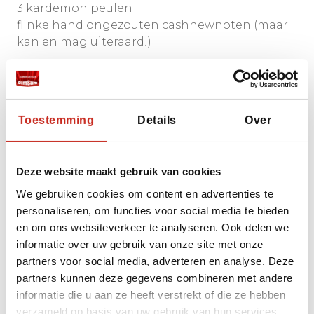
3 kardemon peulen
flinke hand ongezouten cashnewnoten (maar
kan en mag uiteraard!)
Bereidingswijze:
Toestemming
Details
Over
Pers de knoflook, snijd de ui en gember in
kleine stukjes.
Deze website maakt gebruik van cookies
Snijd vervolgens de onderkant van de
citroengras stengel weg en haal het buitenste
We gebruiken cookies om content en advertenties te
laagje eraf – dit is vaak niet zo lekker. Je
personaliseren, om functies voor social media te bieden
gebruikt overigens slechts alleen de onderkant
en om ons websiteverkeer te analyseren. Ook delen we
van de citroengras stengel dus gooi deze niet
informatie over uw gebruik van onze site met onze
weg! Snijd deze fijn. Zet vervolgens de wok op
partners voor social media, adverteren en analyse. Deze
hoog vuur en giet de arachideolie in de wok.
partners kunnen deze gegevens combineren met andere
Voeg de knoflook, ui, chilivlokken, knoflook en
informatie die u aan ze heeft verstrekt of die ze hebben
gember toe. Voeg na ongeveer twee minuten
verzameld op basis van uw gebruik van hun services.