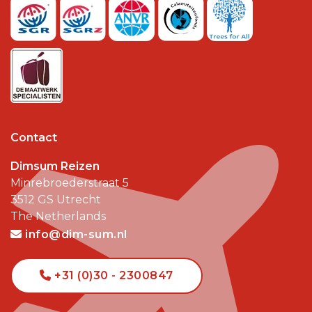
Contact
Dimsum Reizen
Minrebroederstraat 5
3512 GS
Utrecht
The Netherlands
info@dim-sum.nl
+31 (0)30 - 2300847