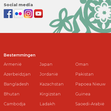
Social media
Bestemmingen
Armenië
Japan
Oman
Azerbeidzjan
Jordanië
Pakistan
Bangladesh
Kazachstan
Papoea Nieuw
Bhutan
Kirgizstan
Guinea
Cambodja
Ladakh
Saoedi-Arabië