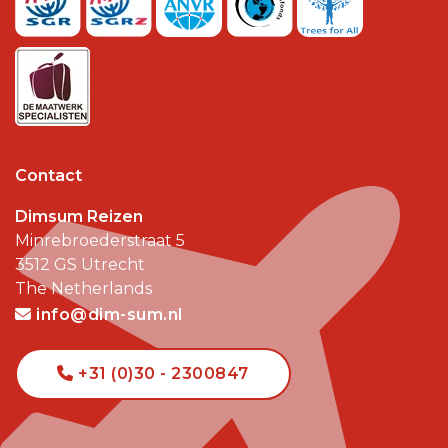
Contact
Dimsum Reizen
Minrebroederstraat 5
3512 GS
Utrecht
The Netherlands
info@dim-sum.nl
+31 (0)30 - 2300847