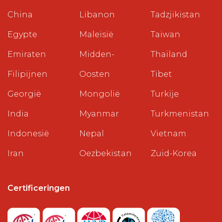
China
Libanon
Tadzjikistan
Egypte
Maleisië
Taiwan
Emiraten
Midden-
Thailand
Filipijnen
Oosten
Tibet
Georgië
Mongolië
Turkije
India
Myanmar
Turkmenistan
Indonesië
Nepal
Vietnam
Iran
Oezbekistan
Zuid-Korea
Certificeringen