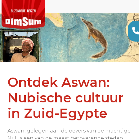
Ontdek Aswan:
Nubische cultuur
in Zuid-Egypte
Aswan, gelegen aan de oevers van de machtige
Nijl, is een van de meest betoverende steden