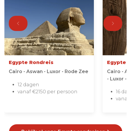
Egypte Rondreis
Egypte C
Caïro - Aswan - Luxor - Rode Zee
Caïro - A
- Luxor -
12 dagen
vanaf €2150 per persoon
16 da
vanaf