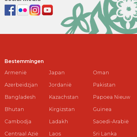
Bestemmingen
Armenië
Japan
Oman
Azerbeidzjan
Jordanië
Pakistan
Bangladesh
Kazachstan
Papoea Nieuw
Bhutan
Kirgizstan
Guinea
Cambodja
Ladakh
Saoedi-Arabië
Centraal Azië
Laos
Sri Lanka