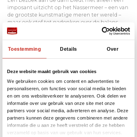
Een bezoek aan de dam biedt niet alleen een
imposant uitzicht op het Nassermeer – een van
de grootste kunstmatige meren ter wereld –
maar ook stof tot nadenken over de balans
tussen vooruitgang en behoud van erfgoed.
Toestemming
Details
Over
De Soeks van Aswan:
Levendige kleuren en
Deze website maakt gebruik van cookies
geuren
We gebruiken cookies om content en advertenties te
personaliseren, om functies voor social media te bieden
en om ons websiteverkeer te analyseren. Ook delen we
informatie over uw gebruik van onze site met onze
partners voor social media, adverteren en analyse. Deze
partners kunnen deze gegevens combineren met andere
informatie die u aan ze heeft verstrekt of die ze hebben
verzameld op basis van uw gebruik van hun services.