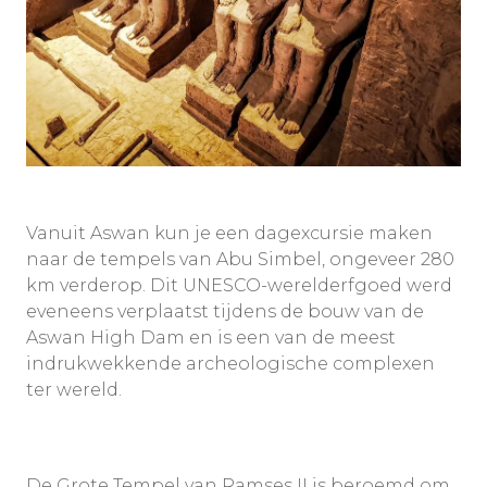
Vanuit Aswan kun je een dagexcursie maken
naar de tempels van Abu Simbel, ongeveer 280
km verderop. Dit UNESCO-werelderfgoed werd
eveneens verplaatst tijdens de bouw van de
Aswan High Dam en is een van de meest
indrukwekkende archeologische complexen
ter wereld.
De Grote Tempel van Ramses II is beroemd om