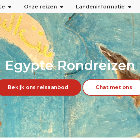
te
Onze reizen
Landeninformatie
Egypte Rondreizen
Bekijk ons reisaanbod
Chat met ons