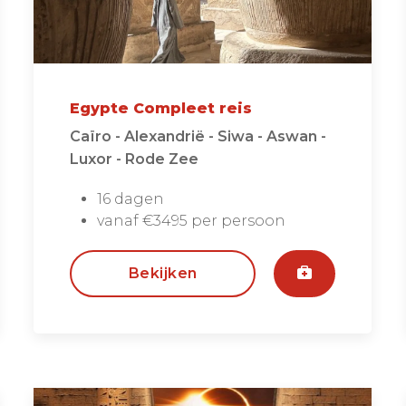
Egypte Compleet reis
Caïro - Alexandrië - Siwa - Aswan -
Luxor - Rode Zee
16 dagen
vanaf €3495 per persoon
Bekijken