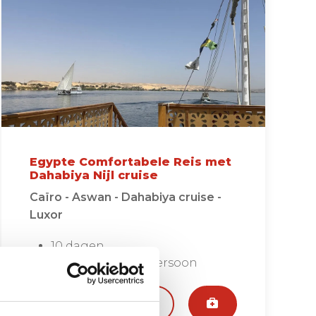
Egypte Comfortabele Reis met
Dahabiya Nijl cruise
Caïro - Aswan - Dahabiya cruise -
Luxor
10 dagen
vanaf €2495 per persoon
Bekijken