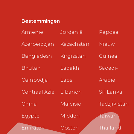
Bestemmingen
Armenië
Jordanië
Papoea
Azerbeidzjan
Kazachstan
Nieuw
Bangladesh
Kirgizstan
Guinea
Bhutan
Ladakh
Saoedi-
Cambodja
Laos
Arabië
Centraal Azië
Libanon
Sri Lanka
China
Maleisië
Tadzjikistan
Egypte
Midden-
Taiwan
Emiraten
Oosten
Thailand