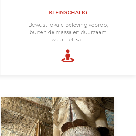
KLEINSCHALIG
Bewust lokale beleving voorop,
buiten de massa en duurzaam
waar het kan