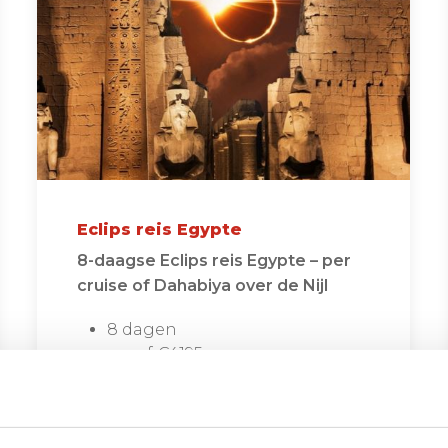
Eclips reis Egypte
8-daagse Eclips reis Egypte – per
cruise of Dahabiya over de Nijl
8 dagen
vanaf €4195 per persoon
Bekijken