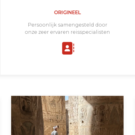
ORIGINEEL
Persoonlijk samengesteld door
onze zeer ervaren reisspecialisten