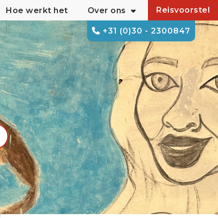
Reisvoorstel
Hoe werkt het
Over ons
+31 (0)30 - 2300847