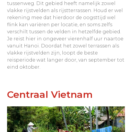
tussenweg. Dit gebied heeft namelijk zowel
vlakke rijstvelden als rijstterrassen. Houd er wel
rekening mee dat hierdoor de oogsttijd wel
flink kan variëren per locatie, en soms zelfs
verschilt tussen de velden in hetzelfde gebied.
Je reist hier in ongeveer vierenhalf uur naartoe
vanuit Hanoi. Doordat het zowel terrassen als
vlakke rijstvelden zijn, loopt de beste
reisperiode wat langer door, van september tot
eind oktober.
Centraal Vietnam