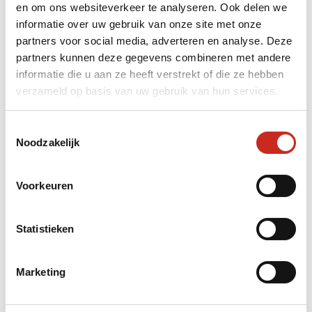
exacte staat van de velden ook hier sterk
en om ons websiteverkeer te analyseren. Ook delen we
afhangt van het lokale weer, is het landschap
informatie over uw gebruik van onze site met onze
ontzettend toegankelijk. Omdat de wegen en
partners voor social media, adverteren en analyse. Deze
paden door de velden zo vlak zijn, kan je hier
partners kunnen deze gegevens combineren met andere
ook onwijs goed fietsen. Dit maakt het ook
informatie die u aan ze heeft verstrekt of die ze hebben
meteen een ideale activiteit voor gezinnen met
verzameld op basis van uw gebruik van hun services.
kinderen. Als je de velden op hun allermooist
wilt zien, raad ik je aan om direct na het
Toestemmingsselectie
regenseizoen te reizen, in de maanden februari
Noodzakelijk
tot en met april. In deze periode staan de
rijstvelden op het allergroenst erbij.
Voorkeuren
Statistieken
De Mekong Delta in
Zuid-Vietnam
Marketing