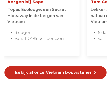
bergen bij Sapa
Tam Coc
Topas Ecolodge: een Secret
Lekker ac
Hideaway in de bergen van
natuurre
Vietnam
Vietnam
3 dagen
5 dag
vanaf €495 per persoon
vanaf
Bekijk al onze Vietnam bouwstenen