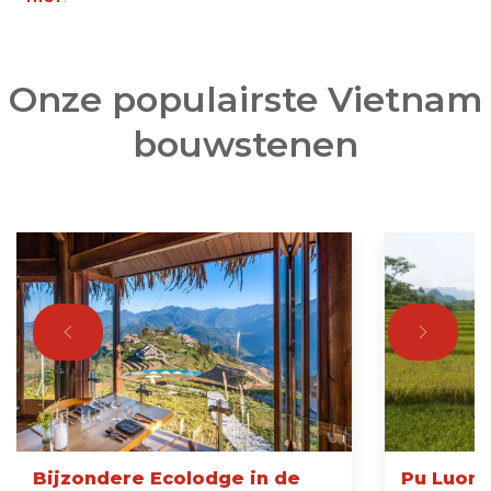
Onze populairste Vietnam
bouwstenen
Bijzondere Ecolodge in de
Pu Luong