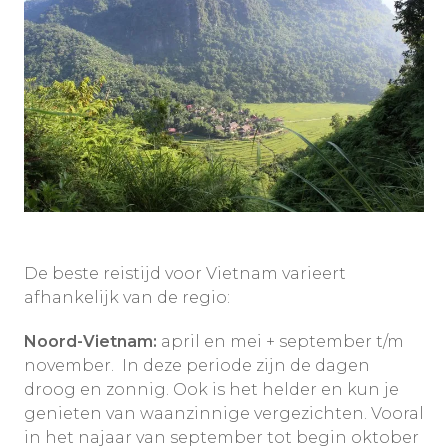
De beste reistijd voor Vietnam varieert
afhankelijk van de regio:
Noord-Vietnam:
april en mei + september t/m
november. In deze periode zijn de dagen
droog en zonnig. Ook is het helder en kun je
genieten van waanzinnige vergezichten. Vooral
in het najaar van september tot begin oktober