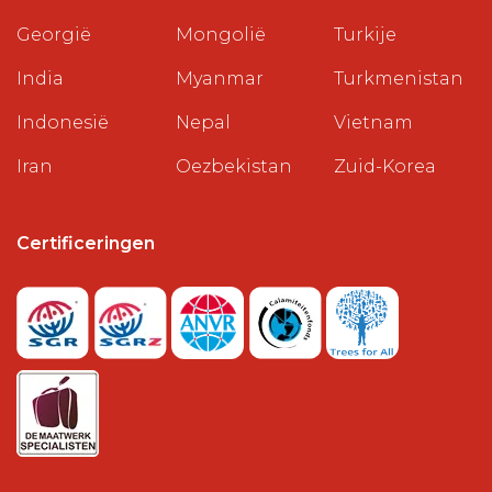
Georgië
Mongolië
Turkije
India
Myanmar
Turkmenistan
Indonesië
Nepal
Vietnam
Iran
Oezbekistan
Zuid-Korea
Certificeringen