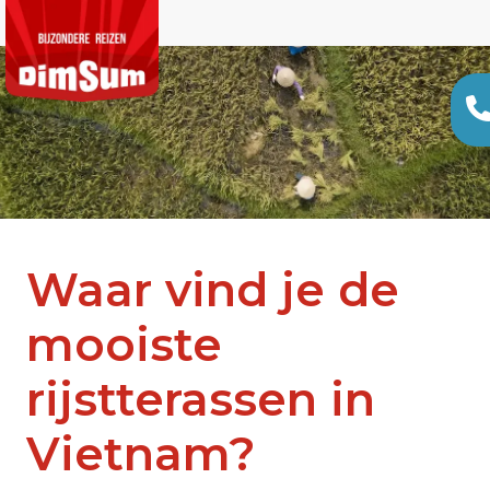
Waar vind je de
mooiste
rijstterassen in
Vietnam?