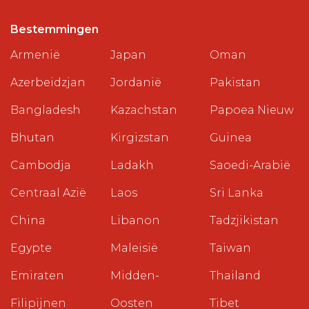
Bestemmingen
Armenië
Japan
Oman
Azerbeidzjan
Jordanië
Pakistan
Bangladesh
Kazachstan
Papoea Nieuw
Bhutan
Kirgizstan
Guinea
Cambodja
Ladakh
Saoedi-Arabië
Centraal Azië
Laos
Sri Lanka
China
Libanon
Tadzjikistan
Egypte
Maleisië
Taiwan
Emiraten
Midden-
Thailand
Filipijnen
Oosten
Tibet