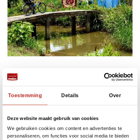
Niet alleen in het noorden van Vietnam vind je
rijstvelden, ook in het centrale deel van het
land kun je ze bewonderen. Al zijn ze wel wat
Toestemming
Details
Over
minder indrukwekkend dan in het Noorden
van Vietnam.
Deze website maakt gebruik van cookies
Hue/Hoi An
Rondom Hue en Hoi An vind je rijstvelden die
We gebruiken cookies om content en advertenties te
heel gemakkelijk te bereiken zijn. Hoewel de
personaliseren, om functies voor social media te bieden