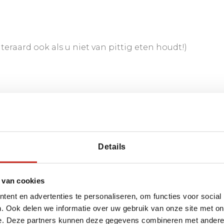
eraard ook als u niet van pittig eten houdt!)
Details
2 eetlepels kokosmelk in een keukenmachine tot
 in een ruime pan en voeg de kruidenpasta en het
overige specerijen toe en giet vervolgens de
 van cookies
e kook en laat dit voor ongeveer 1,5 uur
ent en advertenties te personaliseren, om functies voor social
a de meeste vloeistof is verdampt en als het
. Ook delen we informatie over uw gebruik van onze site met on
taraminde erdoor. Serveer met witte rijst. Selamat
e. Deze partners kunnen deze gegevens combineren met andere i