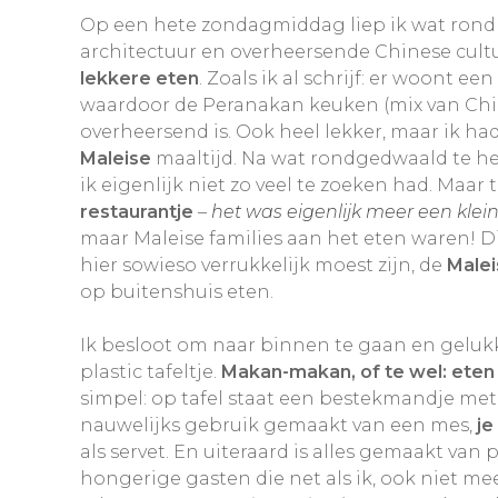
Op een hete zondagmiddag liep ik wat rond 
architectuur en overheersende Chinese cultuu
lekkere eten
. Zoals ik al schrijf: er woont 
waardoor de Peranakan keuken (mix van Chi
overheersend is. Ook heel lekker, maar ik ha
Maleise
maaltijd. Na wat rondgedwaald te he
ik eigenlijk niet zo veel te zoeken had. Maa
restaurantje
–
het was eigenlijk meer een klei
maar Maleise families aan het eten waren! D
hier sowieso verrukkelijk moest zijn, de
Malei
op buitenshuis eten.
Ik besloot om naar binnen te gaan en gelukki
plastic tafeltje.
Makan-makan, of te wel: eten
simpel: op tafel staat een bestekmandje met 
nauwelijks gebruik gemaakt van een mes,
je
als servet. En uiteraard is alles gemaakt van pl
hongerige gasten die net als ik, ook niet m