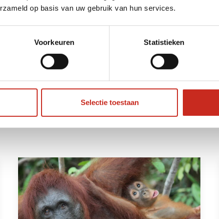
erzameld op basis van uw gebruik van hun services.
 schiften. Als dit gebeurt, blijf dan roeren totdat
Voorkeuren
Statistieken
Selectie toestaan
 populairste Maleisië rondr