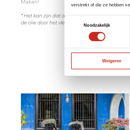
Makan!
verstrekt of die ze hebben v
* Het kan zijn dat de olie van de kokosmelk gaat
Toestemmingsselectie
de olie door het vlees wordt opgenomen.
Noodzakelijk
Weigeren
Onze