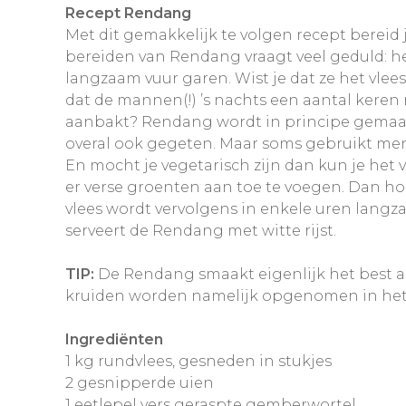
Recept Rendang
Met dit gemakkelijk te volgen recept bereid 
bereiden van Rendang vraagt veel geduld: h
langzaam vuur garen. Wist je dat ze het vlee
dat de mannen(!) ’s nachts een aantal keren 
aanbakt? Rendang wordt in principe gemaakt 
overal ook gegeten. Maar soms gebruikt men 
En mocht je vegetarisch zijn dan kun je het
er verse groenten aan toe te voegen. Dan hoe
vlees wordt vervolgens in enkele uren lang
serveert de Rendang met witte rijst.
TIP:
De Rendang smaakt eigenlijk het best als
kruiden worden namelijk opgenomen in het 
Ingrediënten
1 kg rundvlees, gesneden in stukjes
2 gesnipperde uien
1 eetlepel vers geraspte gemberwortel