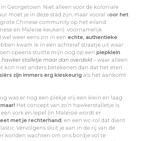
in Georgetown. Niet alleen voor de koloniale
r moet je in deze stad zijn, maar vooral v
oor het
een grote Chinese community op het eiland
nese en Maleise keuken) voornamelijk
d wel weer eens zin in een
echte, authentieke
bben kwam ik in een achteraf straatje uit waar
r toen opeens stuitte mijn oog op een
piepklein
n hawker stalletje maar dan overdekt
– waar alleen
it kon niet anders betekenen dan dat het eten
siërs zijn immers erg kieskeurig
als het aankomt
g was er nog een plekje vrij een klein en laag
 maar!
Het concept van zo’n hawkerstalletje is
een vork en lepel (in Maleisië wordt er
 eet met je rechterhand
) en een wc-rol dat dient
astic. Vervolgens sluit je aan in de rij van de
eer konden wachten om ons bordje vol te