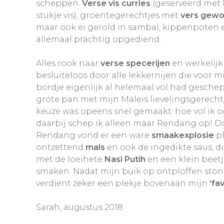
scheppen.
Verse vis curries
(geserveerd met 
stukje vis), groentegerechtjes met
v
ers gewo
maar ook ei gerold in sambal, kippenpoten 
allemaal prachtig opgediend.
Alles rook naar
verse specerijen
en werkelijk 
besluiteloos door alle lekkernijen die voor m
bordje eigenlijk al helemaal vol had geschep
grote pan met mijn Maleis lievelingsgerecht
keuze was opeens snel gemaakt: hoe vol ik o
daarbij schep ik alleen maar Rendang op! Do
Rendang vond er een ware
smaakexplosie
pl
ontzettend
mals
en ook de ingedikte saus, d
met de loeihete
Nasi Putih
en een klein beet
smaken. Nadat mijn buik op ontploffen stond
verdient zeker een plekje bovenaan mijn
‘fa
Sarah, augustus 2018