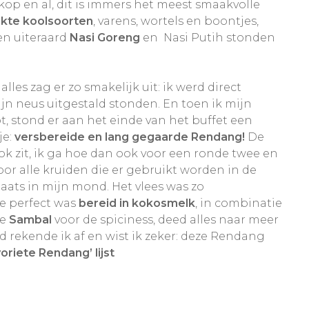
kop en al, dit is immers het meest smaakvolle
kte koolsoorten
, varens, wortels en boontjes,
en uiteraard
Nasi Goreng
en Nasi Putih stonden
alles zag er zo smakelijk uit: ik werd direct
ijn neus uitgestald stonden. En toen ik mijn
t, stond er aan het einde van het buffet een
je:
v
ersbereide en lang gegaarde Rendang!
De
ok zit, ik ga hoe dan ook voor een ronde twee en
or alle kruiden die er gebruikt worden in de
aats in mijn mond. Het vlees was zo
ie perfect was
bereid in kokosmelk
, in combinatie
je
Sambal
voor de spiciness, deed alles naar meer
 rekende ik af en wist ik zeker: deze Rendang
voriete Rendang’ lijst