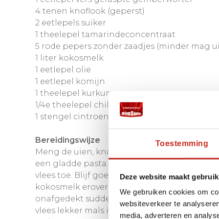
4 tenen knoflook (geperst)
2 eetlepels suiker
1 theelepel tamarindeconcentraat
5 rode pepers zonder zaadjes (minder mag uit
1 liter kokosmelk
1 eetlepel olie
1 eetlepel komijn
1 theelepel kurkuma
1/4e theelepel chilipoeder
1 stengel cintroengras (gekneusd)
Bereidingswijze
Toestemming
Meng de uien, knoflook, pepers, gember en 
een gladde pasta. Verhit vervolgens de olie
vlees toe. Blijf goed roeren. Voeg hierna de 
Deze website maakt gebruik
kokosmelk erover heen. Breng dit allen aan d
We gebruiken cookies om cont
onafgedekt sudderen op een laag vuur*. Zodr
websiteverkeer te analyseren
vlees lekker mals is, roert u de suiker en de 
media, adverteren en analys