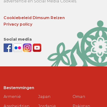
advertentie en Social Media Cookies.
Cookiebeleid Dimsum Reizen
Privacy policy
Social media
Bestemmingen
Armenië
Japan
Oman
Azerbeidzjan
Jordanië
Pakistan