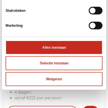
Lees meer
Statistieken
Marketing
Alles toestaan
Selectie toestaan
West Maleisië: strandverlenging
Weigeren
Langkawi
4 dagen
vanaf €325 per persoon