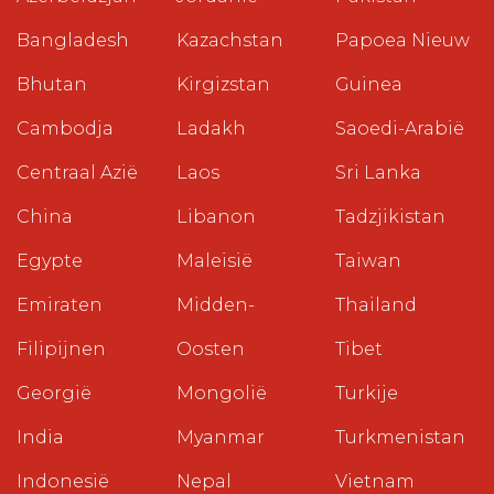
Bangladesh
Kazachstan
Papoea Nieuw
Bhutan
Kirgizstan
Guinea
Cambodja
Ladakh
Saoedi-Arabië
Centraal Azië
Laos
Sri Lanka
China
Libanon
Tadzjikistan
Egypte
Maleisië
Taiwan
Emiraten
Midden-
Thailand
Filipijnen
Oosten
Tibet
Georgië
Mongolië
Turkije
India
Myanmar
Turkmenistan
Indonesië
Nepal
Vietnam