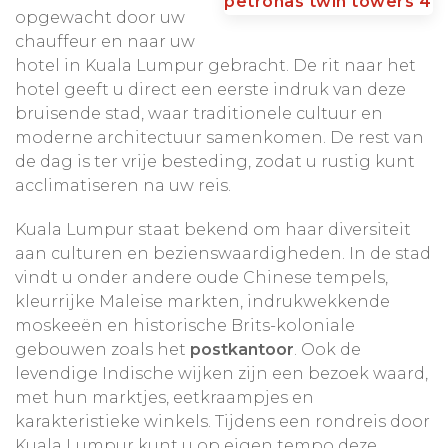
hieronder bij excursies en kies de excursies uit die
opgewacht door uw
u het meest aanspreken.
chauffeur en naar uw
hotel in Kuala Lumpur gebracht. De rit naar het
hotel geeft u direct een eerste indruk van deze
In een aantal plaatsen is het mogelijk om te
bruisende stad, waar traditionele cultuur en
kiezen voor een
extra comfortabel hotel
. U vindt
moderne architectuur samenkomen. De rest van
hieronder onze standaard hotelselectie (goede,
de dag is ter vrije besteding, zodat u rustig kunt
kleinschalige middenklasse hotels op fijne
acclimatiseren na uw reis.
locatie waar mogelijk), en daaronder de door ons
gekozen hotel-upgrades met bijbehorende
Kuala Lumpur staat bekend om haar diversiteit
meerprijs.
aan culturen en bezienswaardigheden. In de stad
vindt u onder andere oude Chinese tempels,
Aanpassingen in de route en het aantal dagen is
kleurrijke Maleise markten, indrukwekkende
uiteraard mogelijk. Wij maken uw reis
moskeeën en historische Brits-koloniale
persoonlijk
100% op maat!
gebouwen zoals het
postkantoor
. Ook de
levendige Indische wijken zijn een bezoek waard,
*Belangrijk!
met hun marktjes, eetkraampjes en
Het is voor zowel Nederlanders als
Belgen verplicht een internationaal rijbewijs aan
karakteristieke winkels. Tijdens een rondreis door
te schaffen voordat u naar Maleisië reist. Op
Kuala Lumpur kunt u op eigen tempo deze