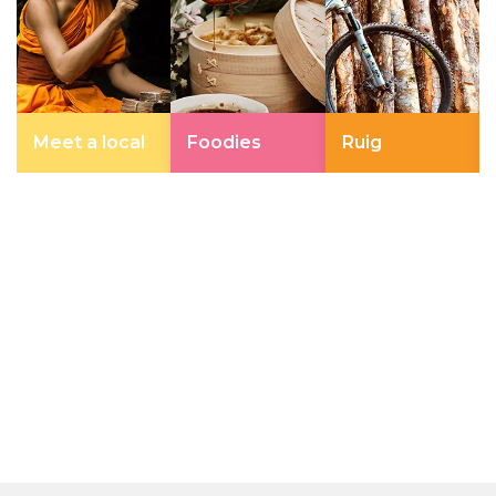
Meet a local
Foodies
Ruig