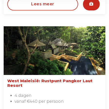
Lees meer
West Maleisië: Rustpunt Pangkor Laut
Resort
4 dagen
vanaf €440 per persoon