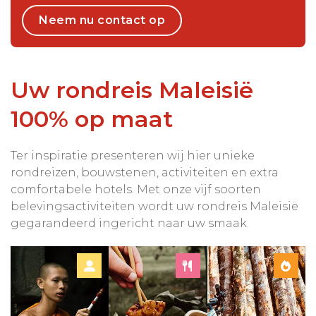
Neem nu contact op
Uw rondreis Maleisië
100% op maat
Ter inspiratie presenteren wij hier unieke
rondreizen, bouwstenen, activiteiten en extra
comfortabele hotels. Met onze vijf soorten
belevingsactiviteiten wordt uw rondreis Maleisië
gegarandeerd ingericht naar uw smaak.