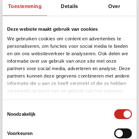
Toestemming
Details
Over
Heeft u ruimte voor nog meer beleving? Dan kunt
u uw reis naar Maleisië uitbreiden met de
volgende bouwstenen:
Deze website maakt gebruik van cookies
We gebruiken cookies om content en advertenties te
personaliseren, om functies voor social media te bieden
en om ons websiteverkeer te analyseren. Ook delen we
informatie over uw gebruik van onze site met onze
partners voor social media, adverteren en analyse. Deze
partners kunnen deze gegevens combineren met andere
informatie die u aan ze heeft verstrekt of die ze hebben
verzameld op basis van uw gebruik van hun services.
West-Maleisië: strandverlenging
Perhentian eiland
Toestemmingsselectie
Noodzakelijk
4 dagen
vanaf €195 per persoon
Voorkeuren