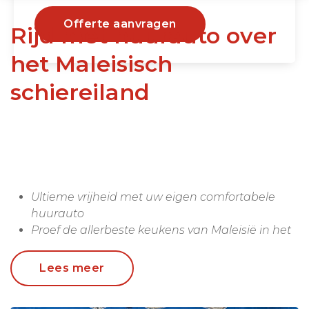
Offerte aanvragen
Rijd met huurauto over
het Maleisisch
schiereiland
Ultieme vrijheid met uw eigen comfortabele
huurauto
Proef de allerbeste keukens van Maleisië in het
hippe Georgetown
Overnachten in jungle lodge in Belum oerwoud
Lees meer
Strandafsluiter op de Perhentians