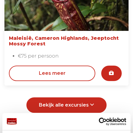
Maleisië, Cameron Highlands, Jeeptocht
Mossy Forest
€75 per persoon
Lees meer
Bekijk alle excursies
Bouwstenen