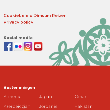
Cookiebeleid Dimsum Reizen
Privacy policy
Social media
Bestemmingen
Armenië
Japan
Oman
Azerbeidzjan
Jordanië
Pakistan