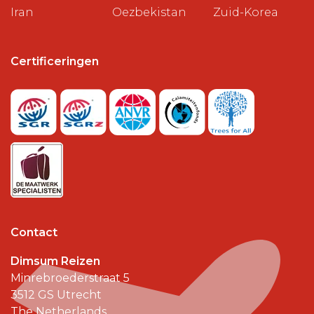
Iran
Oezbekistan
Zuid-Korea
Certificeringen
Contact
Dimsum Reizen
Minrebroederstraat 5
3512 GS
Utrecht
The Netherlands