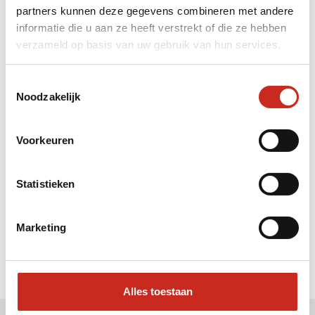
partners kunnen deze gegevens combineren met andere
Liever meteen contact met
informatie die u aan ze heeft verstrekt of die ze hebben
verzameld op basis van uw gebruik van hun services.
Sarah ?
Bel: 030 2300847
Toestemmingsselectie
Mail: info@dim-sum.nl
Noodzakelijk
Voorkeuren
Statistieken
Marketing
Alles toestaan