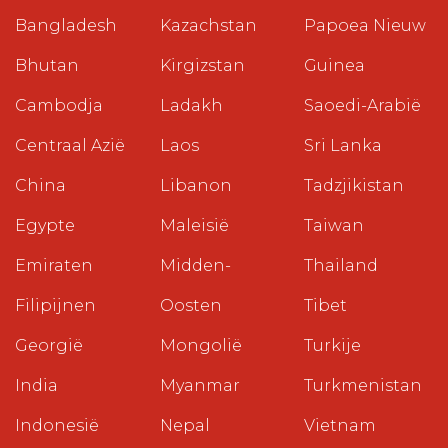
Bangladesh
Kazachstan
Papoea Nieuw
Bhutan
Kirgizstan
Guinea
Cambodja
Ladakh
Saoedi-Arabië
Centraal Azië
Laos
Sri Lanka
China
Libanon
Tadzjikistan
Egypte
Maleisië
Taiwan
Emiraten
Midden-
Thailand
Filipijnen
Oosten
Tibet
Georgië
Mongolië
Turkije
India
Myanmar
Turkmenistan
Indonesië
Nepal
Vietnam