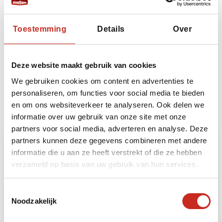
Toestemming
Details
Over
Bekijk alle excursies
Deze website maakt gebruik van cookies
Bouwstenen
We gebruiken cookies om content en advertenties te
personaliseren, om functies voor social media te bieden
Heeft u ruimte voor nog meer beleving? Dan kunt
en om ons websiteverkeer te analyseren. Ook delen we
u uw reis naar Azerbeidzjan uitbreiden met de
informatie over uw gebruik van onze site met onze
volgende bouwstenen:
partners voor social media, adverteren en analyse. Deze
partners kunnen deze gegevens combineren met andere
informatie die u aan ze heeft verstrekt of die ze hebben
verzameld op basis van uw gebruik van hun services.
Toestemmingsselectie
Noodzakelijk