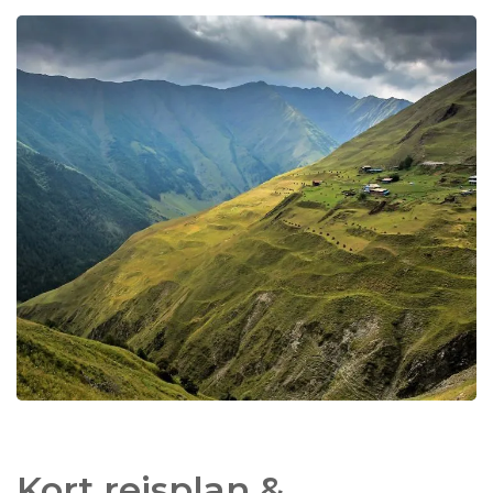
Deze
complete rondreis
door de
Kaukasus
laat u
kennismaken met de drie landen Azerbeidzjan,
Georgie en Armenie. U bezoekt eeuwenoude
kerken en kloosters, bruisende steden en staat oog
in oog met het imposante Kaukasus gebergte en
de
berg Ararat
. Vanuit de kosmopolitische
stad
Baku
met al zijn olie-weelde reist u van de
Kaspische Zee
over het platteland van
Azerbeidzjan. Via de
oude karavanserai-stad Sheki
rijdt u naar de Georgische
wijnregio Kakhetie
en
verder naar de
bruisende hoofdstad
Tbilisi
. U rijdt
over de
Georgian Military Highway
de Kaukasus
in. In Armenië kunt u wandelingen maken en
eeuwenoude kerken en kloosters bezoeken. Via het
heilige
Sevan-meer
sluit u de reis af in de
hoofdstad
Yerevan
, gelegen aan de voet van Mt.
Ararat.
Kort reisplan &