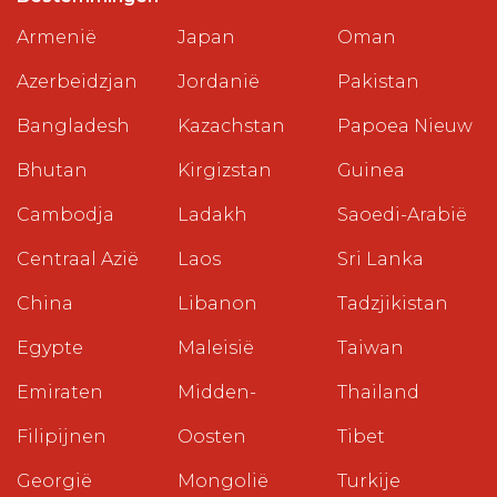
Armenië
Japan
Oman
Azerbeidzjan
Jordanië
Pakistan
Bangladesh
Kazachstan
Papoea Nieuw
Bhutan
Kirgizstan
Guinea
Cambodja
Ladakh
Saoedi-Arabië
Centraal Azië
Laos
Sri Lanka
China
Libanon
Tadzjikistan
Egypte
Maleisië
Taiwan
Emiraten
Midden-
Thailand
Filipijnen
Oosten
Tibet
Georgië
Mongolië
Turkije