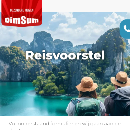
Reisvoorstel
Vul onderstaand formulier en wij gaan aan de