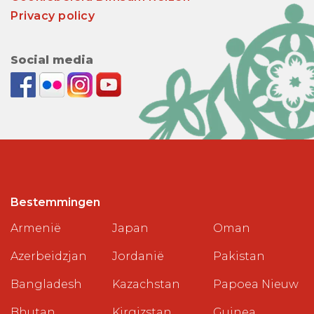
Privacy policy
Social media
Bestemmingen
Armenië
Japan
Oman
Azerbeidzjan
Jordanië
Pakistan
Bangladesh
Kazachstan
Papoea Nieuw
Bhutan
Kirgizstan
Guinea