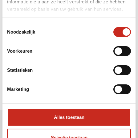
Sharon ?
informatie die u aan ze heeft verstrekt of die ze hebben
verzameld op basis van uw gebruik van hun services.
Bel: 030 2300847
Mail: info@dim-sum.nl
Toestemmingsselectie
Noodzakelijk
Voorkeuren
Statistieken
Marketing
Alles toestaan
Ontvang onze nieuwsbrief
Selectie toestaan