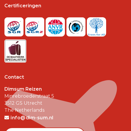
Certificeringen
Contact
Dimsum Reizen
Minrebroederstraat 5
3512 GS
Utrecht
The Netherlands
info@dim-sum.nl