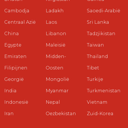
Cambodja
Ladakh
Saoedi-Arabië
Centraal Azië
Laos
Sri Lanka
China
Libanon
Tadzjikistan
Egypte
Maleisië
Taiwan
Emiraten
Midden-
Thailand
Filipijnen
Oosten
Tibet
Georgië
Mongolië
Turkije
India
Myanmar
Turkmenistan
Indonesië
Nepal
Vietnam
Iran
Oezbekistan
Zuid-Korea