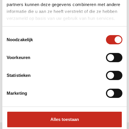
partners kunnen deze gegevens combineren met andere
Liever meteen contact met
informatie die u aan ze heeft verstrekt of die ze hebben
verzameld op basis van uw gebruik van hun services.
Vera ?
Bel: 030 2300847
Toestemmingsselectie
Mail: info@dim-sum.nl
Noodzakelijk
Voorkeuren
Statistieken
Marketing
Alles toestaan