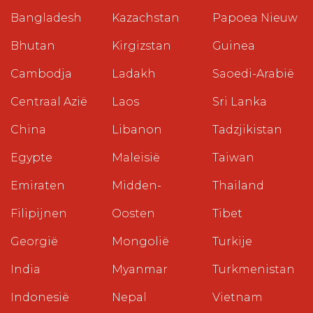
Bangladesh
Kazachstan
Papoea Nieuw
Bhutan
Kirgizstan
Guinea
Cambodja
Ladakh
Saoedi-Arabië
Centraal Azië
Laos
Sri Lanka
China
Libanon
Tadzjikistan
Egypte
Maleisië
Taiwan
Emiraten
Midden-
Thailand
Filipijnen
Oosten
Tibet
Georgië
Mongolië
Turkije
India
Myanmar
Turkmenistan
Indonesië
Nepal
Vietnam