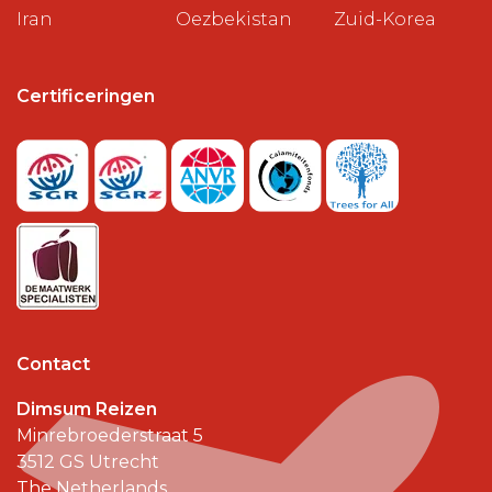
Iran
Oezbekistan
Zuid-Korea
Certificeringen
Contact
Dimsum Reizen
Minrebroederstraat 5
3512 GS
Utrecht
The Netherlands