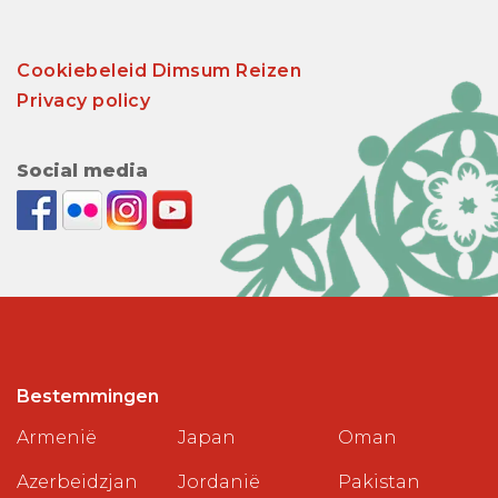
Cookiebeleid Dimsum Reizen
Privacy policy
Social media
Bestemmingen
Armenië
Japan
Oman
Azerbeidzjan
Jordanië
Pakistan