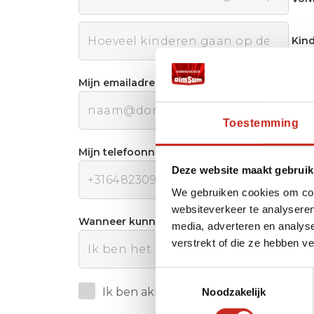
Kin
Mijn emailadres:
Toestemming
Mijn telefoonnummer:
Deze website maakt gebruik
We gebruiken cookies om cont
websiteverkeer te analyseren
Wanneer kunnen wij u het beste telefonisch
media, adverteren en analys
verstrekt of die ze hebben v
Toestemmingsselectie
Ik ben akkoord met de
Privacy polic
Noodzakelijk