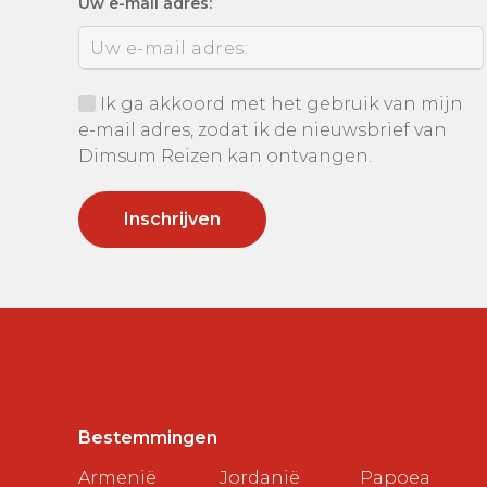
Uw e-mail adres:
Ik ga akkoord met het gebruik van mijn
e-mail adres, zodat ik de nieuwsbrief van
Dimsum Reizen kan ontvangen.
Bestemmingen
Armenië
Jordanië
Papoea