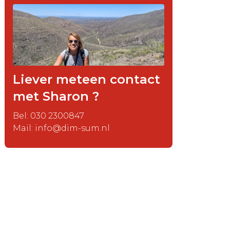
Liever meteen contact
met Sharon ?
Bel: 030 2300847
Mail: info@dim-sum.nl