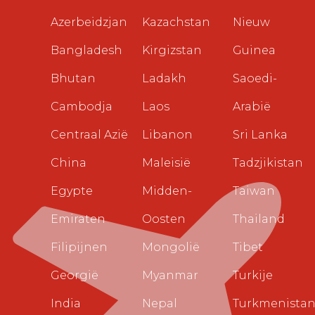
Azerbeidzjan
Kazachstan
Nieuw
Bangladesh
Kirgizstan
Guinea
Bhutan
Ladakh
Saoedi-
Cambodja
Laos
Arabië
Centraal Azië
Libanon
Sri Lanka
China
Maleisië
Tadzjikistan
Egypte
Midden-
Taiwan
Emiraten
Oosten
Thailand
Filipijnen
Mongolië
Tibet
Georgië
Myanmar
Turkije
India
Nepal
Turkmenista