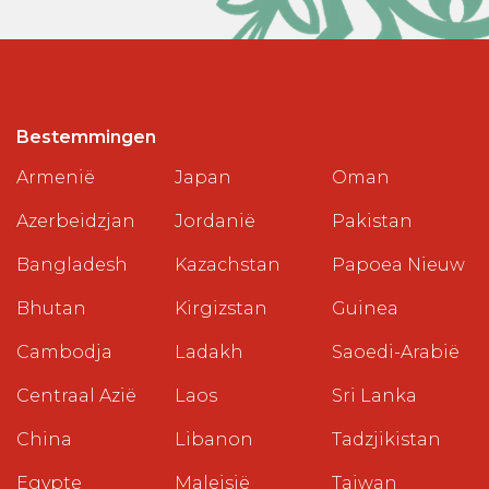
Bestemmingen
Armenië
Japan
Oman
Azerbeidzjan
Jordanië
Pakistan
Bangladesh
Kazachstan
Papoea Nieuw
Bhutan
Kirgizstan
Guinea
Cambodja
Ladakh
Saoedi-Arabië
Centraal Azië
Laos
Sri Lanka
China
Libanon
Tadzjikistan
Egypte
Maleisië
Taiwan