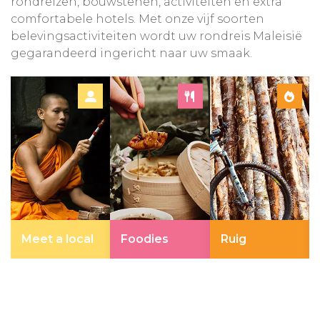
rondreizen, bouwstenen, activiteiten en extra
comfortabele hotels. Met onze vijf soorten
belevingsactiviteiten wordt uw rondreis Maleisië
gegarandeerd ingericht naar uw smaak.
Meet a local
Foodies
Ruig