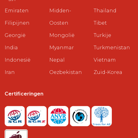
Emiraten
Midden-
Thailand
Filipijnen
Oosten
Tibet
Georgië
Mongolië
Turkije
India
Myanmar
Turkmenistan
Indonesië
Nepal
Vietnam
Iran
Oezbekistan
Zuid-Korea
Certificeringen