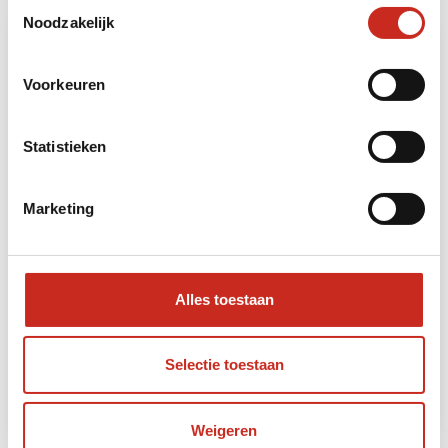
Toestemmingsselectie
Noodzakelijk
Voorkeuren
Statistieken
Marketing
West Maleisië: Rustpunt Pangkor Laut
Resort
Alles toestaan
4 dagen
vanaf €440 per persoon
Selectie toestaan
Lees meer
Weigeren