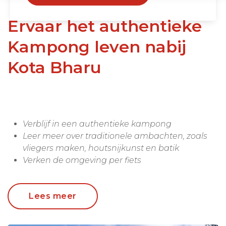
Ervaar het authentieke
Kampong leven nabij
Kota Bharu
Verblijf in een authentieke kampong
Leer meer over traditionele ambachten, zoals
vliegers maken, houtsnijkunst en batik
Verken de omgeving per fiets
Ervaar het authentieke leven van de Kampong in
Lees meer
het
Pasir Belanda Resort
nabij de Maleise stad
Kota Bharu. Pasir Belanda is gebouwd in