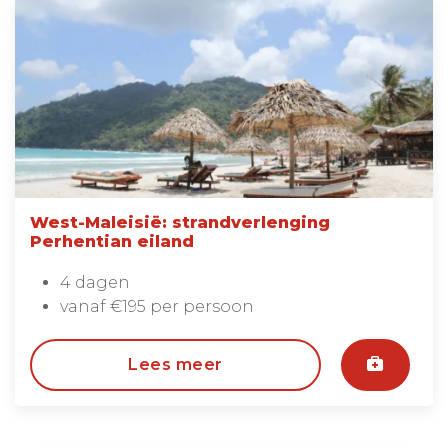
West-Maleisië: strandverlenging
Perhentian eiland
4 dagen
vanaf €195 per persoon
Lees meer