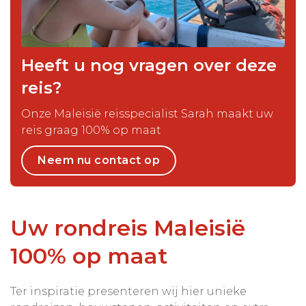
Heeft u nog vragen over deze
reis?
Onze Maleisië reisspecialist Sarah maakt uw
reis graag 100% op maat
Neem nu contact op
Uw rondreis Maleisië
100% op maat
Ter inspiratie presenteren wij hier unieke