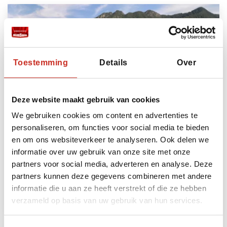
Toestemming
Details
Over
Deze website maakt gebruik van cookies
We gebruiken cookies om content en advertenties te
West Maleisië: strandverlenging
Langkawi
personaliseren, om functies voor social media te bieden
en om ons websiteverkeer te analyseren. Ook delen we
4 dagen
informatie over uw gebruik van onze site met onze
vanaf €325 per persoon
partners voor social media, adverteren en analyse. Deze
partners kunnen deze gegevens combineren met andere
informatie die u aan ze heeft verstrekt of die ze hebben
Lees meer
verzameld op basis van uw gebruik van hun services.