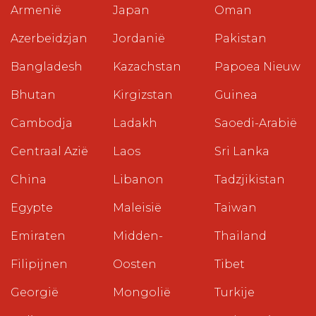
Armenië
Japan
Oman
Azerbeidzjan
Jordanië
Pakistan
Bangladesh
Kazachstan
Papoea Nieuw
Bhutan
Kirgizstan
Guinea
Cambodja
Ladakh
Saoedi-Arabië
Centraal Azië
Laos
Sri Lanka
China
Libanon
Tadzjikistan
Egypte
Maleisië
Taiwan
Emiraten
Midden-
Thailand
Filipijnen
Oosten
Tibet
Georgië
Mongolië
Turkije