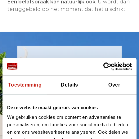
Een belafspraak kan natuurlijk ook
. U wordt dan
teruggebeld op het moment dat het u schikt.
Klaar om op reis
te gaan naar
Libanon? Onze
Toestemming
Details
Over
reisspecialist
Deze website maakt gebruik van cookies
maakt uw reis
We gebruiken cookies om content en advertenties te
verder 100% op
personaliseren, om functies voor social media te bieden
en om ons websiteverkeer te analyseren. Ook delen we
maat!