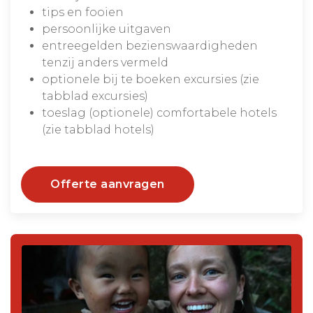
tips en fooien
persoonlijke uitgaven
entreegelden bezienswaardigheden
tenzij anders vermeld
optionele bij te boeken excursies (zie
tabblad excursies)
toeslag (optionele) comfortabele hotels
(zie tabblad hotels)
Offerte aanvragen