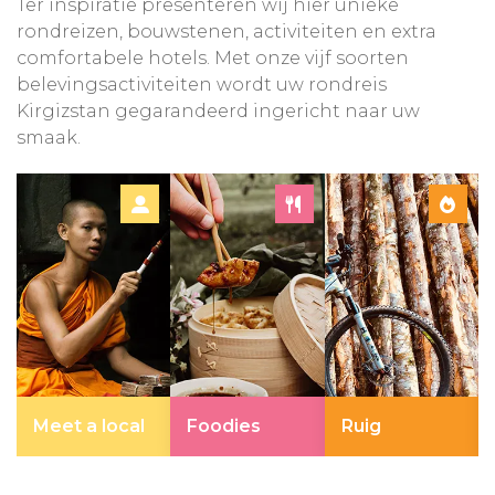
Ter inspiratie presenteren wij hier unieke
rondreizen, bouwstenen, activiteiten en extra
comfortabele hotels. Met onze vijf soorten
belevingsactiviteiten wordt uw rondreis
Kirgizstan gegarandeerd ingericht naar uw
smaak.
Meet a local
Foodies
Ruig