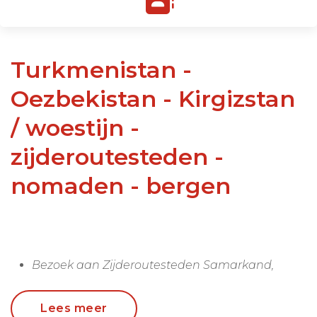
Turkmenistan -
Oezbekistan - Kirgizstan
/ woestijn -
zijderoutesteden -
nomaden - bergen
Bezoek aan Zijderoutesteden Samarkand,
Khiva en Buchara
Verblijf in het mysterieuze Turkmenistan
Lees meer
Overnachten bij gaskrater en bij nomaden