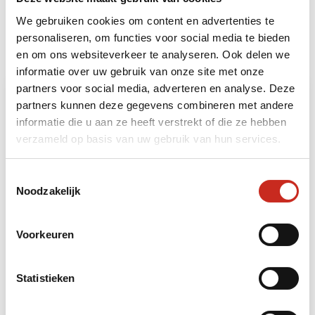
Bouwstenen
We gebruiken cookies om content en advertenties te
Heeft u ruimte voor nog meer beleving? Dan kunt
personaliseren, om functies voor social media te bieden
u uw reis naar Kirgizstan uitbreiden met de
en om ons websiteverkeer te analyseren. Ook delen we
volgende bouwstenen:
informatie over uw gebruik van onze site met onze
partners voor social media, adverteren en analyse. Deze
partners kunnen deze gegevens combineren met andere
informatie die u aan ze heeft verstrekt of die ze hebben
verzameld op basis van uw gebruik van hun services.
Toestemmingsselectie
Noodzakelijk
Kirgizië: Sary Chelek trektocht
Voorkeuren
6 dagen
vanaf €1395 per persoon
Statistieken