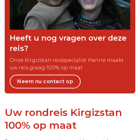
Heeft u nog vragen over deze
reis?
Onze Kirgizstan reisspecialist Hanne maakt
uw reis graag 100% op maat
Neem nu contact op
Uw rondreis Kirgizstan
100% op maat