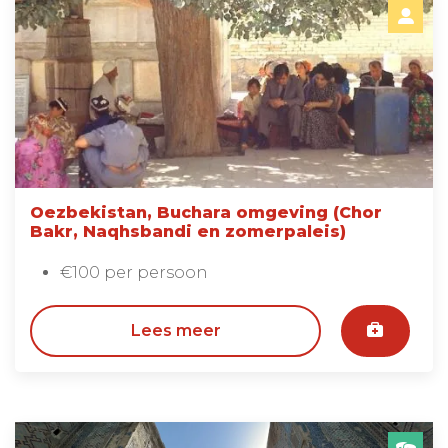
Oezbekistan, Buchara omgeving (Chor
Bakr, Naqhsbandi en zomerpaleis)
€100 per persoon
Lees meer