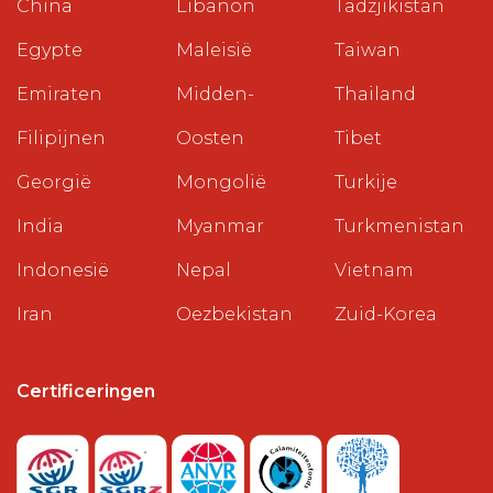
China
Libanon
Tadzjikistan
Egypte
Maleisië
Taiwan
Emiraten
Midden-
Thailand
Filipijnen
Oosten
Tibet
Georgië
Mongolië
Turkije
India
Myanmar
Turkmenistan
Indonesië
Nepal
Vietnam
Iran
Oezbekistan
Zuid-Korea
Certificeringen