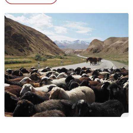
Culturele schatten en de historische Fergana
vallei
Prachtige bergachtige omgeving van Kirgizië
Overnachting bij de nomaden bij Son Kul
Deze reis brengt u langs de belangrijkste
bezienswaardigheden van de oude Zijderoute. U
bezoekt de olierijke woestijnstaat Turkmenistan,
het cultureel rijke Oezbekistan en afsluitend het
schitterende bergland van Kyrgyzstan, dat ook
wel bekend staat als Kirgizië.
Turkmenistan
In het gesloten
leven de oude
Sovjettijden nog steeds. U kunt er de
megalomane hoofdstad Ashgabat bezoeken. De
kleurrijke bazaar
e
gaskrater
n de unieke
Derwaza
Konya
bij
. Via de opgravingen bij