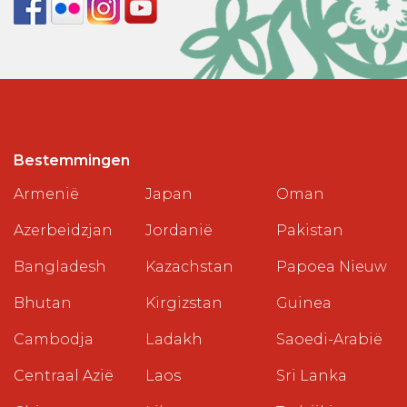
Bestemmingen
Armenië
Japan
Oman
Azerbeidzjan
Jordanië
Pakistan
Bangladesh
Kazachstan
Papoea Nieuw
Bhutan
Kirgizstan
Guinea
Cambodja
Ladakh
Saoedi-Arabië
Centraal Azië
Laos
Sri Lanka