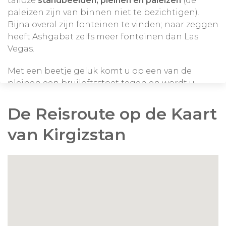
talloze
standbeelden, pleinen en paleizen
(de
paleizen zijn van binnen niet te bezichtigen).
Bijna overal zijn fonteinen te vinden; naar zeggen
heeft Ashgabat zelfs meer fonteinen dan Las
Vegas.
Met een beetje geluk komt u op een van de
pleinen een bruiloftsstoet tegen en wordt u
uitgenodigd voor een fotosessie bij een gouden
standbeeld van
Turkmenbashi
. U zult zich
De Reisroute op de Kaart
verwonderen over de tapijtachtige sluiers waarin
van Kirgizstan
de bruiden gehuld zijn.
Een ander hoogtepunt is een bezoek aan de
‘Russische’ markt
, een typische Centraal-
Aziatische markt waar de lokale bevolking haar
dagelijkse boodschappen haalt. Hier krijgt u een
levendig beeld van het dagelijkse leven in
Ashgabat.