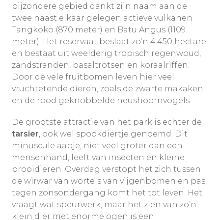
bijzondere gebied dankt zijn naam aan de
twee naast elkaar gelegen actieve vulkanen
Tangkoko (870 meter) en Batu Angus (1109
meter). Het reservaat beslaat zo’n 4.450 hectare
en bestaat uit weelderig tropisch regenwoud,
zandstranden, basaltrotsen en koraalriffen.
Door de vele fruitbomen leven hier veel
vruchtetende dieren, zoals de zwarte makaken
en de rood geknobbelde neushoornvogels.
De grootste attractie van het park is echter de
tarsier
, ook wel spookdiertje genoemd. Dit
minuscule aapje, niet veel groter dan een
mensenhand, leeft van insecten en kleine
prooidieren. Overdag verstopt het zich tussen
de wirwar van wortels van vijgenbomen en pas
tegen zonsondergang komt het tot leven. Het
vraagt wat speurwerk, maar het zien van zo’n
klein dier met enorme ogen is een