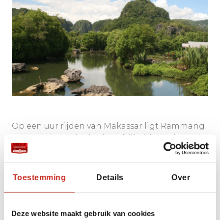
Op een uur rijden van Makassar ligt Rammang
Rammang. Ondanks de nabijheid van de stad
is dit gebied nog relatief onbekend en
daardoor heerlijk authentiek. De sfeer is er
ontspannen en de omgeving bestaat uit
Toestemming
Details
Over
imposante kalksteenrotsen en uitgestrekte
rijstvelden, een prachtig decor om even tot rust
te komen.
Deze website maakt gebruik van cookies