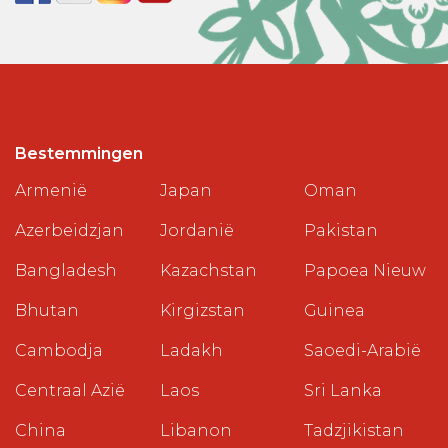
Bestemmingen
Armenië
Japan
Oman
Azerbeidzjan
Jordanië
Pakistan
Bangladesh
Kazachstan
Papoea Nieuw
Bhutan
Kirgizstan
Guinea
Cambodja
Ladakh
Saoedi-Arabië
Centraal Azië
Laos
Sri Lanka
China
Libanon
Tadzjikistan