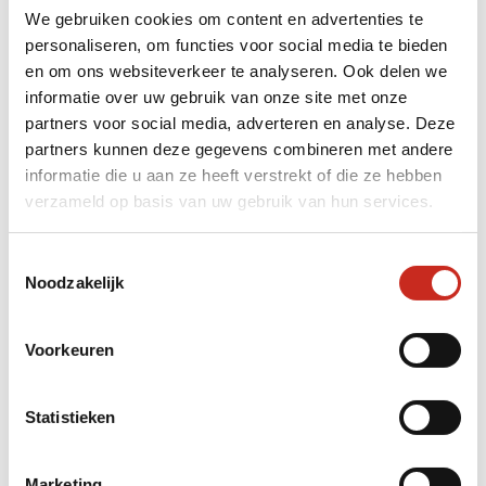
We gebruiken cookies om content en advertenties te
In dit landschap vol verschillende
personaliseren, om functies voor social media te bieden
karstformaties en rijstvelden kun je mooie fiets-
en om ons websiteverkeer te analyseren. Ook delen we
en wandeltochten maken.
informatie over uw gebruik van onze site met onze
Met een klein houten bootje vaar je naar de
partners voor social media, adverteren en analyse. Deze
accommodatie over de rustige Pute-rivier. De
partners kunnen deze gegevens combineren met andere
tocht brengt je door een prachtig groen
informatie die u aan ze heeft verstrekt of die ze hebben
natuurgebied, omringd door rijstvelden en
verzameld op basis van uw gebruik van hun services.
enorme kalksteenrotsen die hoog boven het
water uittorenen. De stilte, het kabbelende
Toestemmingsselectie
water en de weidse vergezichten maken dit
Noodzakelijk
een betoverende ervaring.
Voorkeuren
Je overnacht hier midden in de natuur, in een
eenvoudige bungalow op het water in een
kleinschalige eco-lodge. Verwacht geen luxe;
Statistieken
de kamers zijn basic en gaan volledig op in de
omgeving. Juist dat maakt het zo bijzonder.
Marketing