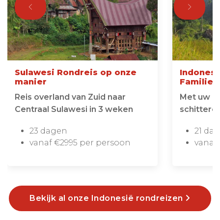
Sulawesi Rondreis op onze
Indonesi
manier
Familier
Reis overland van Zuid naar
Met uw ge
Centraal Sulawesi in 3 weken
schittere
23 dagen
21 da
vanaf €2995 per persoon
vanaf
Bekijk al onze Indonesië rondreizen