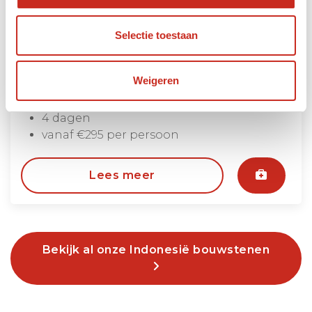
Selectie toestaan
Weigeren
Gili Air strandverlenging
4 dagen
vanaf €295 per persoon
Lees meer
Bekijk al onze Indonesië bouwstenen