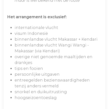
maar is wel bekend met de route
Het arrangement is exclusief:
internationale vlucht
visum Indonesië
binnenlandse vlucht Makassar + Kendari
binnenlandse vlucht Wangi Wangi -
Makassar (via Kendari)
overige niet genoemde maaltijden en
drankjes
tips en fooien
persoonlijke uitgaven
entreegelden bezienswaardigheden
tenzij anders vermeld
snorkel en duikuitrusting
hoogseizoentoeslag