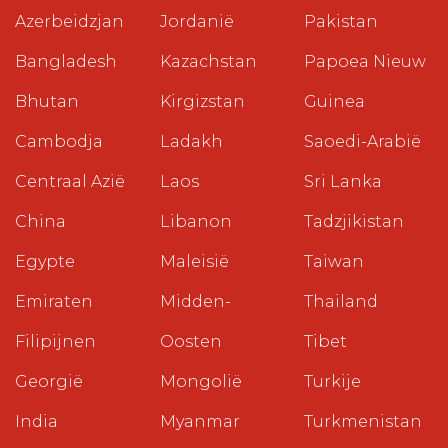
Azerbeidzjan
Jordanië
Pakistan
Bangladesh
Kazachstan
Papoea Nieuw
Bhutan
Kirgizstan
Guinea
Cambodja
Ladakh
Saoedi-Arabië
Centraal Azië
Laos
Sri Lanka
China
Libanon
Tadzjikistan
Egypte
Maleisië
Taiwan
Emiraten
Midden-
Thailand
Filipijnen
Oosten
Tibet
Georgië
Mongolië
Turkije
India
Myanmar
Turkmenistan