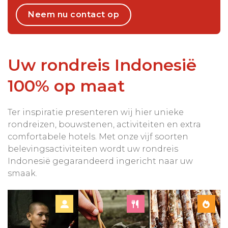
Neem nu contact op
Uw rondreis Indonesië
100% op maat
Ter inspiratie presenteren wij hier unieke
rondreizen, bouwstenen, activiteiten en extra
comfortabele hotels. Met onze vijf soorten
belevingsactiviteiten wordt uw rondreis
Indonesië gegarandeerd ingericht naar uw
smaak.