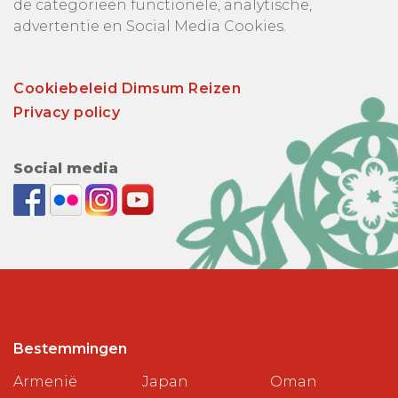
de categorieën functionele, analytische,
advertentie en Social Media Cookies.
Cookiebeleid Dimsum Reizen
Privacy policy
Social media
Bestemmingen
Armenië
Japan
Oman