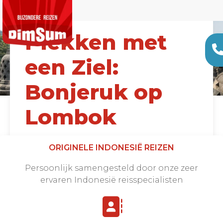
Plekken met
een Ziel:
Bonjeruk op
Lombok
Vanaf €150 |
2 DAGEN
ORIGINELE INDONESIË REIZEN
Persoonlijk samengesteld door onze zeer
ervaren Indonesië reisspecialisten