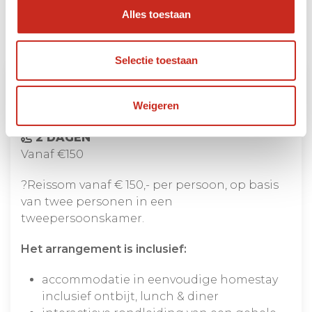
Alles toestaan
Reissom
Selectie toestaan
Plekken met een Ziel:
Bonjeruk op Lombok
Weigeren
2 DAGEN
Vanaf €150
?Reissom vanaf € 150,- per persoon, op basis
van twee personen in een
tweepersoonskamer.
Het arrangement is inclusief:
accommodatie in eenvoudige homestay
inclusief ontbijt, lunch & diner