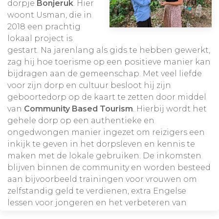
dorpje
Bonjeruk
. Hier
woont Usman, die in
2018 een prachtig
lokaal project is
Aanpassingen in de route en het aantal dagen is
gestart. Na jarenlang als gids te hebben gewerkt,
uiteraard mogelijk. Wij maken uw reis
persoonlijk
zag hij hoe toerisme op een positieve manier kan
100% op maat
!
bijdragen aan de gemeenschap. Met veel liefde
voor zijn dorp en cultuur besloot hij zijn
geboortedorp op de kaart te zetten door middel
van
Community Based Tourism
. Hierbij wordt het
gehele dorp op een authentieke en
ongedwongen manier ingezet om reizigers een
inkijk te geven in het dorpsleven en kennis te
maken met de lokale gebruiken. De inkomsten
blijven binnen de community en worden besteed
aan bijvoorbeeld trainingen voor vrouwen om
zelfstandig geld te verdienen, extra Engelse
lessen voor jongeren en het verbeteren van
irrigatiesystemen voor de lokale boeren.