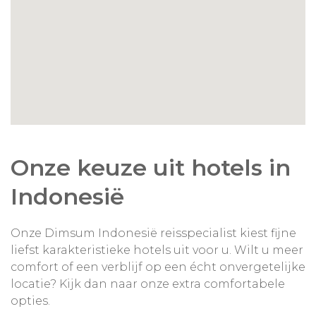
bereiden en overnacht u in een comfortabele
homestay met eigen kamer, midden in het dorp,
zodat u het dagelijkse leven van dichtbij
meemaakt.
Let op: deze bouwsteen is ook uit te voeren als
dagexcursie vanuit Tetebatu. Vraag uw
reisspecialist naar de mogelijkheden.
Onze keuze uit hotels in
Indonesië
Onze Dimsum Indonesië reisspecialist kiest fijne
liefst karakteristieke hotels uit voor u. Wilt u meer
comfort of een verblijf op een écht onvergetelijke
locatie? Kijk dan naar onze extra comfortabele
opties.