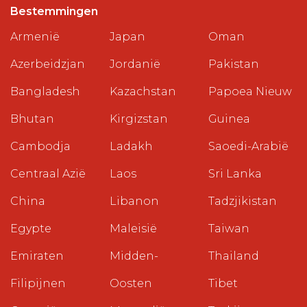
Bestemmingen
Armenië
Japan
Oman
Azerbeidzjan
Jordanië
Pakistan
Bangladesh
Kazachstan
Papoea Nieuw
Bhutan
Kirgizstan
Guinea
Cambodja
Ladakh
Saoedi-Arabië
Centraal Azië
Laos
Sri Lanka
China
Libanon
Tadzjikistan
Egypte
Maleisië
Taiwan
Emiraten
Midden-
Thailand
Filipijnen
Oosten
Tibet